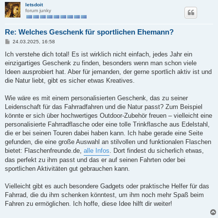
letsdoit
forum junky
Re: Welches Geschenk für sportlichen Ehemann?
B
24.03.2025, 16:58
e
i
Ich verstehe dich total! Es ist wirklich nicht einfach, jedes Jahr ein
t
einzigartiges Geschenk zu finden, besonders wenn man schon viele
r
a
Ideen ausprobiert hat. Aber für jemanden, der gerne sportlich aktiv ist und
g
die Natur liebt, gibt es sicher etwas Kreatives.
Wie wäre es mit einem personalisierten Geschenk, das zu seiner
Leidenschaft für das Fahrradfahren und die Natur passt? Zum Beispiel
könnte er sich über hochwertiges Outdoor-Zubehör freuen – vielleicht eine
personalisierte Fahrradflasche oder eine tolle Trinkflasche aus Edelstahl,
die er bei seinen Touren dabei haben kann. Ich habe gerade eine Seite
gefunden, die eine große Auswahl an stilvollen und funktionalen Flaschen
bietet: Flaschenfreunde.de,
alle Infos
. Dort findest du sicherlich etwas,
das perfekt zu ihm passt und das er auf seinen Fahrten oder bei
sportlichen Aktivitäten gut gebrauchen kann.
Vielleicht gibt es auch besondere Gadgets oder praktische Helfer für das
Fahrrad, die du ihm schenken könntest, um ihm noch mehr Spaß beim
Fahren zu ermöglichen. Ich hoffe, diese Idee hilft dir weiter!