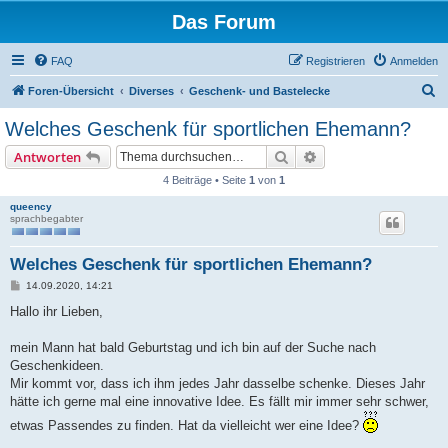
Das Forum
FAQ
Registrieren
Anmelden
S
Foren-Übersicht
Diverses
Geschenk- und Bastelecke
u
Welches Geschenk für sportlichen Ehemann?
c
Suche
Erweiterte Suche
Antworten
h
4 Beiträge • Seite
1
von
1
e
queency
sprachbegabter
Welches Geschenk für sportlichen Ehemann?
B
14.09.2020, 14:21
e
i
Hallo ihr Lieben,
t
r
a
mein Mann hat bald Geburtstag und ich bin auf der Suche nach
g
Geschenkideen.
Mir kommt vor, dass ich ihm jedes Jahr dasselbe schenke. Dieses Jahr
hätte ich gerne mal eine innovative Idee. Es fällt mir immer sehr schwer,
etwas Passendes zu finden. Hat da vielleicht wer eine Idee?