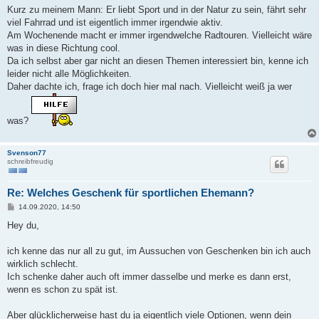
Kurz zu meinem Mann: Er liebt Sport und in der Natur zu sein, fährt sehr
viel Fahrrad und ist eigentlich immer irgendwie aktiv.
Am Wochenende macht er immer irgendwelche Radtouren. Vielleicht wäre
was in diese Richtung cool.
Da ich selbst aber gar nicht an diesen Themen interessiert bin, kenne ich
leider nicht alle Möglichkeiten.
Daher dachte ich, frage ich doch hier mal nach. Vielleicht weiß ja wer
was?
Svenson77
schreibfreudig
Re: Welches Geschenk für sportlichen Ehemann?
B
14.09.2020, 14:50
e
i
Hey du,
t
r
a
ich kenne das nur all zu gut, im Aussuchen von Geschenken bin ich auch
g
wirklich schlecht.
Ich schenke daher auch oft immer dasselbe und merke es dann erst,
wenn es schon zu spät ist.
Aber glücklicherweise hast du ja eigentlich viele Optionen, wenn dein