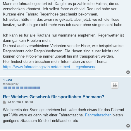
Mann so fahrradbegeistert ist. Da gibt es ja zahlreiche Extras, die du
verschenken könntest. Ich selbst fahre auch viel Rad und habe vor
Kurzem eine Fahrrad Regenhose geschenkt bekommen.
Ich selbst hätte mir das zwar nie gekauft, aber jetzt, wo ich die Hose
besitze, weiß ich gar nicht mehr was ich davor ohne sie gemacht habe.
Ich kann es für alle Radfans nur wärmstens empfehlen. Regenwetter ist
dann gar kein Problem mehr.
Du hast auch verschiedene Varianten von der Hose, wie beispielsweise
Regenshorts oder Regenüberhosen. Die Hosen sind super leicht und
können ohne Probleme immer überall hin mit transportiert werden.
Hier findest du ein bisschen mehr Information zu dem Thema:
https://www.fahrradmagazin.net/testberi ... egenhosen/
Joni92
forum junky
Re: Welches Geschenk für sportlichen Ehemann?
B
24.05.2021, 08:28
e
i
Wie bereits der Sven geschrieben hat, wäre doch etwas für das Fahrrad
t
gut? Wie wäre es denn mit einer Fahrradtasche.
Fahrradtaschen
bieten
r
a
genügend Stauraum für die Trinkflasche, etc.
g