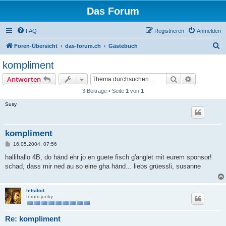
Das Forum
FAQ
Registrieren
Anmelden
S
Foren-Übersicht
das-forum.ch
Gästebuch
u
kompliment
c
Suche
Erweiterte
Antworten
h
3 Beiträge • Seite
1
von
1
e
Susy
kompliment
B
16.05.2004, 07:56
e
i
hallihallo 4B, do händ ehr jo en guete fisch g'anglet mit eurem sponsor!
t
schad, dass mir ned au so eine gha händ... liebs grüessli, susanne
r
a
g
letsdoit
forum junky
Re: kompliment