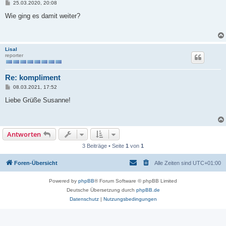
B
25.03.2020, 20:08
e
i
Wie ging es damit weiter?
t
r
a
g
Lisal
reporter
Re: kompliment
B
08.03.2021, 17:52
e
i
Liebe Grüße Susanne!
t
r
a
g
Antworten
3 Beiträge • Seite
1
von
1
Foren-Übersicht
Alle Zeiten sind
UTC+01:00
Powered by
phpBB
® Forum Software © phpBB Limited
Deutsche Übersetzung durch
phpBB.de
Datenschutz
|
Nutzungsbedingungen