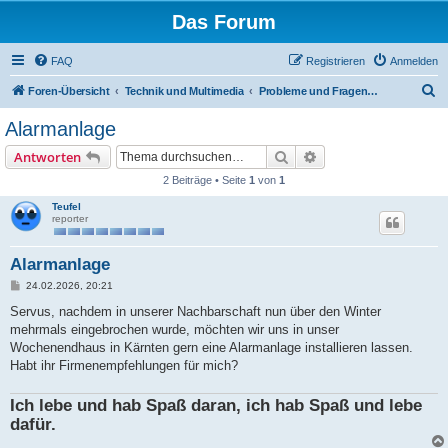
Das Forum
FAQ
Registrieren
Anmelden
S
Foren-Übersicht
Technik und Multimedia
Probleme und Fragen allgemein
u
Alarmanlage
c
Suche
Erweiterte Suche
Antworten
h
2 Beiträge • Seite
1
von
1
e
Teufel
reporter
Alarmanlage
B
24.02.2026, 20:21
e
i
Servus, nachdem in unserer Nachbarschaft nun über den Winter
t
mehrmals eingebrochen wurde, möchten wir uns in unser
r
a
Wochenendhaus in Kärnten gern eine Alarmanlage installieren lassen.
g
Habt ihr Firmenempfehlungen für mich?
Ich lebe und hab Spaß daran, ich hab Spaß und lebe
dafür.