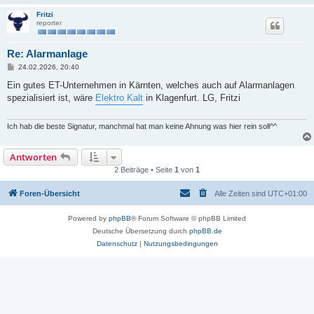
Fritzi
reporter
Re: Alarmanlage
B
24.02.2026, 20:40
e
i
Ein gutes ET-Unternehmen in Kärnten, welches auch auf Alarmanlagen
t
spezialisiert ist, wäre
Elektro Kalt
in Klagenfurt. LG, Fritzi
r
a
g
Ich hab die beste Signatur, manchmal hat man keine Ahnung was hier rein soll^^
Antworten
2 Beiträge • Seite
1
von
1
Foren-Übersicht
Alle Zeiten sind
UTC+01:00
Powered by
phpBB
® Forum Software © phpBB Limited
Deutsche Übersetzung durch
phpBB.de
Datenschutz
|
Nutzungsbedingungen