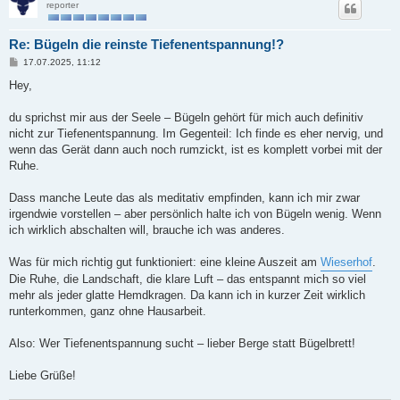
reporter
Re: Bügeln die reinste Tiefenentspannung!?
B
17.07.2025, 11:12
e
i
Hey,
t
r
a
du sprichst mir aus der Seele – Bügeln gehört für mich auch definitiv
g
nicht zur Tiefenentspannung. Im Gegenteil: Ich finde es eher nervig, und
wenn das Gerät dann auch noch rumzickt, ist es komplett vorbei mit der
Ruhe.
Dass manche Leute das als meditativ empfinden, kann ich mir zwar
irgendwie vorstellen – aber persönlich halte ich von Bügeln wenig. Wenn
ich wirklich abschalten will, brauche ich was anderes.
Was für mich richtig gut funktioniert: eine kleine Auszeit am
Wieserhof
.
Die Ruhe, die Landschaft, die klare Luft – das entspannt mich so viel
mehr als jeder glatte Hemdkragen. Da kann ich in kurzer Zeit wirklich
runterkommen, ganz ohne Hausarbeit.
Also: Wer Tiefenentspannung sucht – lieber Berge statt Bügelbrett!
Liebe Grüße!