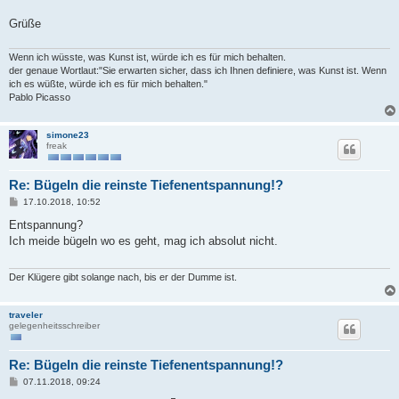
Grüße
Wenn ich wüsste, was Kunst ist, würde ich es für mich behalten.
der genaue Wortlaut:"Sie erwarten sicher, dass ich Ihnen definiere, was Kunst ist. Wenn
ich es wüßte, würde ich es für mich behalten."
Pablo Picasso
simone23
freak
Re: Bügeln die reinste Tiefenentspannung!?
B
17.10.2018, 10:52
e
i
Entspannung?
t
Ich meide bügeln wo es geht, mag ich absolut nicht.
r
a
g
Der Klügere gibt solange nach, bis er der Dumme ist.
traveler
gelegenheitsschreiber
Re: Bügeln die reinste Tiefenentspannung!?
B
07.11.2018, 09:24
e