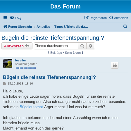
Das Forum
FAQ
Registrieren
Anmelden
S
Foren-Übersicht
Aktuelles
Tipps & Tricks die das Leben einfacher machen
u
Bügeln die reinste Tiefenentspannung!?
c
Suche
Erweiterte Suche
Antworten
h
6 Beiträge • Seite
1
von
1
e
lesetier
sprachbegabter
Bügeln die reinste Tiefenentspannung!?
B
15.10.2018, 18:10
e
i
Hallo Leute,
t
ich habe einige Leute sagen hören, dass Bügeln für sie die reinste
r
a
Tiefenentspannung sei. Also ich das gar nicht nachvollziehen, besonders
g
seit mein
Bügelautomat
Ärger macht. Und was ist mit euch?
Ich glaube ich bekomme jedes mal einen Ausschlag wenn ich meine
Hemden bügeln muss.
Macht jemand von euch das gerne?