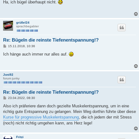
i
Ha, ich bügel überhaupt nicht.
t
r
a
g
grüßel24
sprachbegabter
Re: Bügeln die reinste Tiefenentspannung!?
B
15.11.2018, 10:36
e
i
Ich hänge auch immer nur alles auf.
t
r
a
g
Joni92
forum junky
Re: Bügeln die reinste Tiefenentspannung!?
B
23.04.2022, 08:30
e
i
Also ich präferiere dann doch gezielte Muskelentspannung, um in eine
t
richtig gute Entspannung zu gelangen. Mein Weg dorthin führte über diese
r
a
Kurse für progressive Muskelentspannung
, die ich jedem der mit Stress
g
(noch) nicht richtig umgehen kann, ans Herz lege!
Fritzi