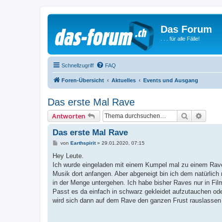
Das Forum
. . . für alle Fälle!
Schnellzugriff
FAQ
Foren-Übersicht
Aktuelles
Events und Ausgang
Das erste Mal Rave
Suche
Erweit
Antworten
Das erste Mal Rave
B
von
Earthspirit
»
29.01.2020, 07:15
e
i
Hey Leute.
t
Ich wurde eingeladen mit einem Kumpel mal zu einem Rave 
r
a
Musik dort anfangen. Aber abgeneigt bin ich dem natürlich 
g
in der Menge untergehen. Ich habe bisher Raves nur in Fi
Passt es da einfach in schwarz gekleidet aufzutauchen ode
wird sich dann auf dem Rave den ganzen Frust rauslassen d