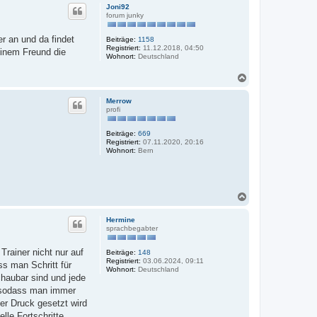
c
Joni92
h
forum junky
o
b
r an und da findet
Beiträge:
1158
e
Registriert:
11.12.2018, 04:50
inem Freund die
n
Wohnort:
Deutschland
N
a
c
Merrow
h
profi
o
b
Beiträge:
669
e
Registriert:
07.11.2020, 20:16
n
Wohnort:
Bern
N
a
c
Hermine
h
sprachbegabter
o
b
Trainer nicht nur auf
Beiträge:
148
e
Registriert:
03.06.2024, 09:11
s man Schritt für
n
Wohnort:
Deutschland
chaubar sind und jede
, sodass man immer
er Druck gesetzt wird
lle Fortschritte