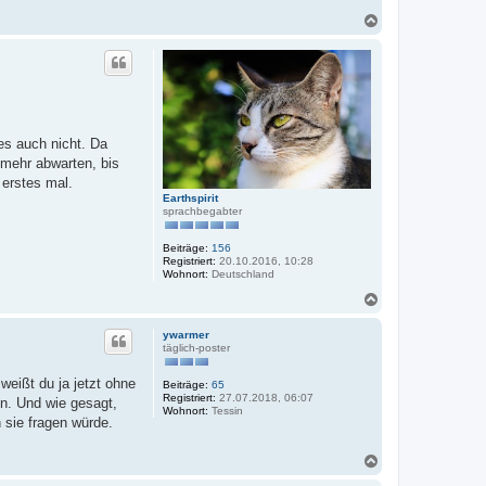
N
a
c
h
o
b
e
n
es auch nicht. Da
 mehr abwarten, bis
 erstes mal.
Earthspirit
sprachbegabter
Beiträge:
156
Registriert:
20.10.2016, 10:28
Wohnort:
Deutschland
N
a
c
ywarmer
h
täglich-poster
o
b
weißt du ja jetzt ohne
Beiträge:
65
e
Registriert:
27.07.2018, 06:07
in. Und wie gesagt,
n
Wohnort:
Tessin
h sie fragen würde.
N
a