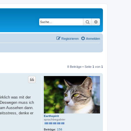
Suche
Erweiterte Suche
Registrieren
Anmelden
8 Beiträge • Seite
1
von
1
rklich was mit der
n. Deswegen muss ich
e am Aussehen dann.
eitsstress, denke er
Earthspirit
sprachbegabter
Beiträge:
156