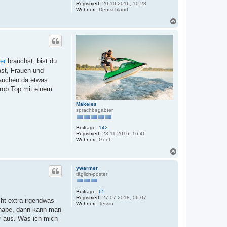
Registriert:
20.10.2016, 10:28
Wohnort:
Deutschland
N
a
c
h
o
b
er
brauchst, bist du
e
ast, Frauen und
n
rauchen da etwas
Crop Top mit einem
Makeles
sprachbegabter
Beiträge:
142
Registriert:
23.11.2016, 16:46
Wohnort:
Genf
N
a
c
ywarmer
h
täglich-poster
o
b
Beiträge:
65
e
Registriert:
27.07.2018, 06:07
icht extra irgendwas
n
Wohnort:
Tessin
t habe, dann kann man
er aus. Was ich mich