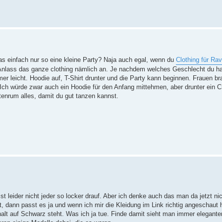
das einfach nur so eine kleine Party? Naja auch egal, wenn du
Clothing für Rav
n Anlass das ganze clothing nämlich an. Je nachdem welches Geschlecht du h
r leicht. Hoodie auf, T-Shirt drunter und die Party kann beginnen. Frauen b
. Ich würde zwar auch ein Hoodie für den Anfang mittehmen, aber drunter ein 
tenrum alles, damit du gut tanzen kannst.
. Ist leider nicht jeder so locker drauf. Aber ich denke auch das man da jetzt n
, dann passt es ja und wenn ich mir die Kleidung im Link richtig angeschau
alt auf Schwarz steht. Was ich ja tue. Finde damit sieht man immer elegant