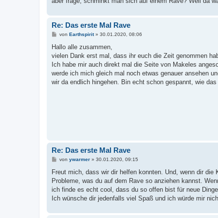
aber frage, schminkt man sich auf einem Rave? Weil da war
Re: Das erste Mal Rave
B
von
Earthspirit
»
30.01.2020, 08:06
e
i
Hallo alle zusammen,
t
vielen Dank erst mal, dass ihr euch die Zeit genommen habt
r
a
Ich habe mir auch direkt mal die Seite von Makeles angesch
g
werde ich mich gleich mal noch etwas genauer ansehen und 
wir da endlich hingehen. Bin echt schon gespannt, wie das 
Re: Das erste Mal Rave
B
von
ywarmer
»
30.01.2020, 09:15
e
i
Freut mich, dass wir dir helfen konnten. Und, wenn dir die 
t
Probleme, was du auf dem Rave so anziehen kannst. Wenn du
r
a
ich finde es echt cool, dass du so offen bist für neue Ding
g
Ich wünsche dir jedenfalls viel Spaß und ich würde mir ni