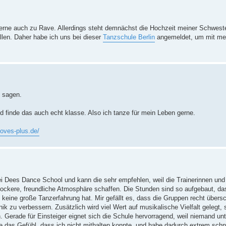
 gerne auch zu Rave. Allerdings steht demnächst die Hochzeit meiner Schweste
llen. Daher habe ich uns bei dieser
Tanzschule Berlin
angemeldet, um mit me
h sagen.
d finde das auch echt klasse. Also ich tanze für mein Leben gerne.
oves-plus.de/
i Dees Dance School und kann die sehr empfehlen, weil die Trainerinnen und 
ockere, freundliche Atmosphäre schaffen. Die Stunden sind so aufgebaut, das
 keine große Tanzerfahrung hat. Mir gefällt es, dass die Gruppen recht übers
zu verbessern. Zusätzlich wird viel Wert auf musikalische Vielfalt gelegt
Gerade für Einsteiger eignet sich die Schule hervorragend, weil niemand unt
e das Gefühl, dass ich nicht mithalten konnte, und habe dadurch extrem schne