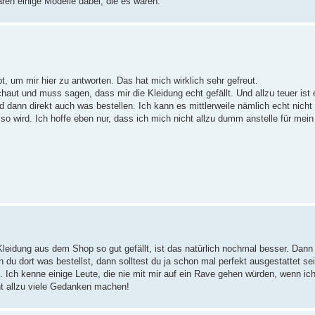
en einige Modelle dabei, die es waren.
, um mir hier zu antworten. Das hat mich wirklich sehr gefreut.
aut und muss sagen, dass mir die Kleidung echt gefällt. Und allzu teuer ist 
dann direkt auch was bestellen. Ich kann es mittlerweile nämlich echt nicht
so wird. Ich hoffe eben nur, dass ich mich nicht allzu dumm anstelle für mein
Kleidung aus dem Shop so gut gefällt, ist das natürlich nochmal besser. Dann 
 dort was bestellst, dann solltest du ja schon mal perfekt ausgestattet se
e. Ich kenne einige Leute, die nie mit mir auf ein Rave gehen würden, wenn ic
cht allzu viele Gedanken machen!