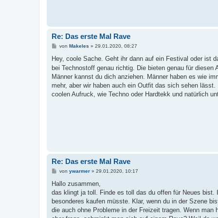
Re: Das erste Mal Rave
B
von
Makeles
»
29.01.2020, 08:27
e
i
Hey, coole Sache. Geht ihr dann auf ein Festival oder ist 
t
bei Technostoff genau richtig. Die bieten genau für diese
r
a
Männer kannst du dich anziehen. Männer haben es wie imme
g
mehr, aber wir haben auch ein Outfit das sich sehen lässt
coolen Aufruck, wie Techno oder Hardtekk und natürlich un
Re: Das erste Mal Rave
B
von
ywarmer
»
29.01.2020, 10:17
e
i
Hallo zusammen,
t
das klingt ja toll. Finde es toll das du offen für Neues bist
r
a
besonderes kaufen müsste. Klar, wenn du in der Szene bist
g
die auch ohne Probleme in der Freizeit tragen. Wenn man h