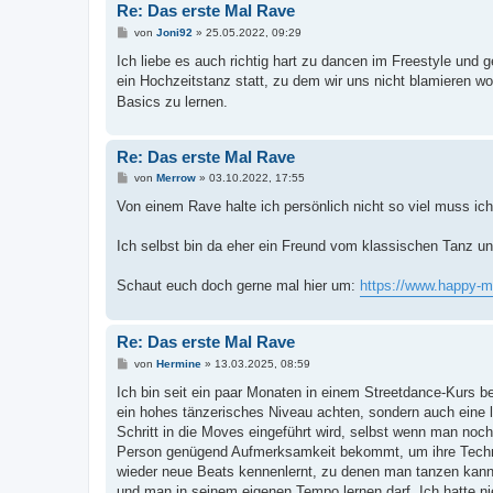
Re: Das erste Mal Rave
B
von
Joni92
»
25.05.2022, 09:29
e
i
Ich liebe es auch richtig hart zu dancen im Freestyle und
t
ein Hochzeitstanz statt, zu dem wir uns nicht blamieren wo
r
a
Basics zu lernen.
g
Re: Das erste Mal Rave
B
von
Merrow
»
03.10.2022, 17:55
e
i
Von einem Rave halte ich persönlich nicht so viel muss ic
t
r
a
Ich selbst bin da eher ein Freund vom klassischen Tanz un
g
Schaut euch doch gerne mal hier um:
https://www.happy-m
Re: Das erste Mal Rave
B
von
Hermine
»
13.03.2025, 08:59
e
i
Ich bin seit ein paar Monaten in einem Streetdance-Kurs be
t
ein hohes tänzerisches Niveau achten, sondern auch eine l
r
a
Schritt in die Moves eingeführt wird, selbst wenn man noch
g
Person genügend Aufmerksamkeit bekommt, um ihre Technik 
wieder neue Beats kennenlernt, zu denen man tanzen kann. 
und man in seinem eigenen Tempo lernen darf. Ich hatte ni