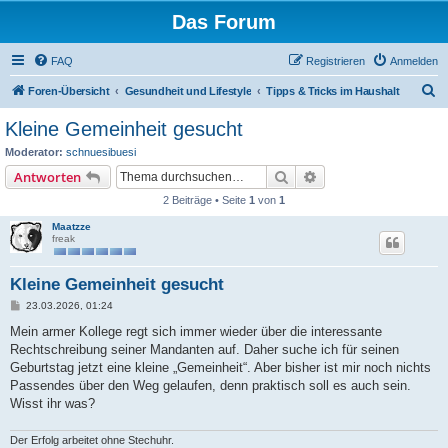
Das Forum
FAQ
Registrieren
Anmelden
S
Foren-Übersicht
Gesundheit und Lifestyle
Tipps & Tricks im Haushalt
u
Kleine Gemeinheit gesucht
c
Moderator:
schnuesibuesi
h
Suche
Erweiterte Suche
Antworten
e
2 Beiträge • Seite
1
von
1
Maatzze
freak
Kleine Gemeinheit gesucht
B
23.03.2026, 01:24
e
i
Mein armer Kollege regt sich immer wieder über die interessante
t
Rechtschreibung seiner Mandanten auf. Daher suche ich für seinen
r
a
Geburtstag jetzt eine kleine „Gemeinheit“. Aber bisher ist mir noch nichts
g
Passendes über den Weg gelaufen, denn praktisch soll es auch sein.
Wisst ihr was?
Der Erfolg arbeitet ohne Stechuhr.