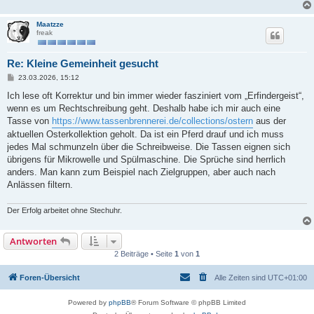
Maatzze
freak
Re: Kleine Gemeinheit gesucht
B
23.03.2026, 15:12
e
i
Ich lese oft Korrektur und bin immer wieder fasziniert vom „Erfindergeist“,
t
wenn es um Rechtschreibung geht. Deshalb habe ich mir auch eine
r
a
Tasse von
https://www.tassenbrennerei.de/collections/ostern
aus der
g
aktuellen Osterkollektion geholt. Da ist ein Pferd drauf und ich muss
jedes Mal schmunzeln über die Schreibweise. Die Tassen eignen sich
übrigens für Mikrowelle und Spülmaschine. Die Sprüche sind herrlich
anders. Man kann zum Beispiel nach Zielgruppen, aber auch nach
Anlässen filtern.
Der Erfolg arbeitet ohne Stechuhr.
Antworten
2 Beiträge • Seite
1
von
1
Foren-Übersicht
Alle Zeiten sind
UTC+01:00
Powered by
phpBB
® Forum Software © phpBB Limited