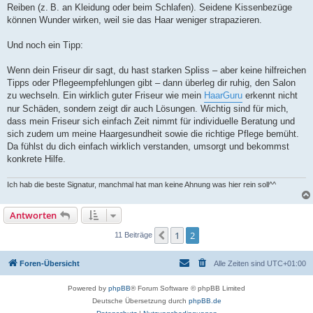
Reiben (z. B. an Kleidung oder beim Schlafen). Seidene Kissenbezüge
können Wunder wirken, weil sie das Haar weniger strapazieren.
Und noch ein Tipp:
Wenn dein Friseur dir sagt, du hast starken Spliss – aber keine hilfreichen
Tipps oder Pflegeempfehlungen gibt – dann überleg dir ruhig, den Salon
zu wechseln. Ein wirklich guter Friseur wie mein
HaarGuru
erkennt nicht
nur Schäden, sondern zeigt dir auch Lösungen. Wichtig sind für mich,
dass mein Friseur sich einfach Zeit nimmt für individuelle Beratung und
sich zudem um meine Haargesundheit sowie die richtige Pflege bemüht.
Da fühlst du dich einfach wirklich verstanden, umsorgt und bekommst
konkrete Hilfe.
Ich hab die beste Signatur, manchmal hat man keine Ahnung was hier rein soll^^
Antworten
1
2
Vorherige
11 Beiträge
Foren-Übersicht
Alle Zeiten sind
UTC+01:00
Powered by
phpBB
® Forum Software © phpBB Limited
Deutsche Übersetzung durch
phpBB.de