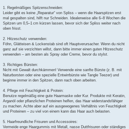
1. Regelmäßiges Spitzenschneiden:
Leider gibt es keine „Reparatur“ von Spliss – wenn die Haarspitzen erst
mal gespalten sind, hilft nur Schneiden. Idealerweise alle 6–8 Wochen die
Spitzen um 0,5–1 cm kürzen lassen, bevor sich der Spliss weiter nach
oben frisst.
2. Hitzeschutz verwenden:
Föhn, Glätteisen & Lockenstab sind oft Hauptverursacher. Wenn du nicht
ganz auf sie verzichten willst, dann bitte immer einen guten Hitzeschutz
verwenden – am besten als Spray oder Creme, bevor du stylst.
3. Richtiges Bürsten:
Nicht mit Gewalt durchkämmen! Verwende eine sanfte Bürste (z. B. mit
Naturborsten oder eine spezielle Entwirrbürste wie Tangle Teezer) und
beginne immer in den Spitzen, dann nach oben arbeiten.
4. Pflege mit Feuchtigkeit & Protein:
Benutze regelmäßig eine gute Haarmaske oder Kur. Produkte mit Keratin,
Arganöl oder pflanzlichen Proteinen helfen, das Haar widerstandsfähiger
zu machen. Achte aber auf ein ausgewogenes Verhältnis von Feuchtigkeit
und Proteinen – zu viel von einem kann das Haar auch belasten.
5. Haarfreundliche Frisuren und Accessoires:
Vermeide enge Haargummis mit Metall, nasse Duttfrisuren oder ständiges