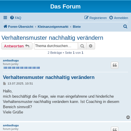
Das Forum
FAQ
Registrieren
Anmelden
S
Foren-Übersicht
Kleinanzeigenmarkt
Biete
u
Verhaltensmuster nachhaltig verändern
c
Suche
Erweiterte Suche
Antworten
h
2 Beiträge • Seite
1
von
1
e
ambadiugu
forum junky
Verhaltensmuster nachhaltig verändern
B
13.07.2025, 10:51
e
i
Hallo,
t
mich beschäftigt die Frage, wie man eingefahrene und hinderliche
r
a
Verhaltensmuster nachhaltig verändern kann. Ist Coaching in diesem
g
Bereich sinnvoll?
Viele Grüße
ambadiugu
forum junky