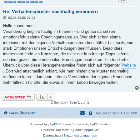
Re: Verhaltensmuster nachhaltig verändern
B
03.08.2025, 07:08
e
i
Hallo zusammen,
t
Veränderung beginnt häufig im Inneren – und genau da setzen
r
a
emotionsfokussierte Coachingansätze an. Wer sich schon einmal
g
intensiver mit den eigenen Verhaltensmustern beschäftigt hat, weiß, wie
stark Emotionen unsere Entscheidungen beeinflussen. Besonders
interessant finde ich Konzepte, die nicht nur kurzfristige Tipps liefern,
sondern gezielt die emotionalen Grundlagen bearbeiten. Ein fundierter
Überblick über diese Herangehensweise findet sich auf folgender
Website
. Dort wird anschaulich erklärt, wie man hinderliche Muster nachhaltig
verändern kann – durch ein tieferes Verständnis der eigenen Emotionen.
Sehr hilfreich für alle, die etwas in ihrem Leben bewegen wollen.
Antworten
2 Beiträge • Seite
1
von
1
Foren-Übersicht
Alle Zeiten sind
UTC+01:00
Powered by
phpBB
® Forum Software © phpBB Limited
Deutsche Übersetzung durch
phpBB.de
Datenschutz
|
Nutzungsbedingungen