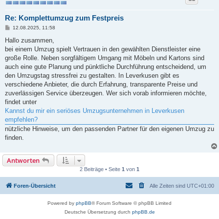
Re: Komplettumzug zum Festpreis
B
12.08.2025, 11:58
e
i
Hallo zusammen,
t
bei einem Umzug spielt Vertrauen in den gewählten Dienstleister eine
r
a
große Rolle. Neben sorgfältigem Umgang mit Möbeln und Kartons sind
g
auch eine gute Planung und pünktliche Durchführung entscheidend, um
den Umzugstag stressfrei zu gestalten. In Leverkusen gibt es
verschiedene Anbieter, die durch Erfahrung, transparente Preise und
zuverlässigen Service überzeugen. Wer sich vorab informieren möchte,
findet unter
Kannst du mir ein seriöses Umzugsunternehmen in Leverkusen
empfehlen?
nützliche Hinweise, um den passenden Partner für den eigenen Umzug zu
finden.
Antworten
2 Beiträge • Seite
1
von
1
Foren-Übersicht
Alle Zeiten sind
UTC+01:00
Powered by
phpBB
® Forum Software © phpBB Limited
Deutsche Übersetzung durch
phpBB.de