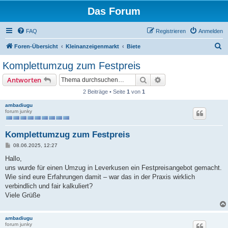
Das Forum
FAQ
Registrieren
Anmelden
S
Foren-Übersicht
Kleinanzeigenmarkt
Biete
u
Komplettumzug zum Festpreis
c
Suche
Erweiterte Suche
Antworten
h
2 Beiträge • Seite
1
von
1
e
ambadiugu
forum junky
Komplettumzug zum Festpreis
B
08.06.2025, 12:27
e
i
Hallo,
t
uns wurde für einen Umzug in Leverkusen ein Festpreisangebot gemacht.
r
a
Wie sind eure Erfahrungen damit – war das in der Praxis wirklich
g
verbindlich und fair kalkuliert?
Viele Grüße
ambadiugu
forum junky