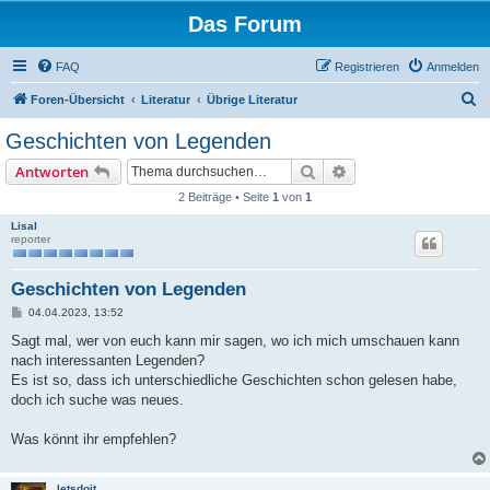
Das Forum
FAQ
Registrieren
Anmelden
S
Foren-Übersicht
Literatur
Übrige Literatur
u
Geschichten von Legenden
c
Suche
Erweiterte Suche
Antworten
h
2 Beiträge • Seite
1
von
1
e
Lisal
reporter
Geschichten von Legenden
B
04.04.2023, 13:52
e
i
Sagt mal, wer von euch kann mir sagen, wo ich mich umschauen kann
t
nach interessanten Legenden?
r
a
Es ist so, dass ich unterschiedliche Geschichten schon gelesen habe,
g
doch ich suche was neues.
Was könnt ihr empfehlen?
letsdoit