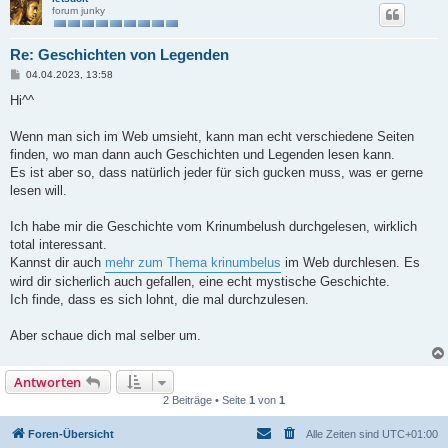
forum junky
Re: Geschichten von Legenden
B
04.04.2023, 13:58
e
i
Hi^^
t
r
a
Wenn man sich im Web umsieht, kann man echt verschiedene Seiten
g
finden, wo man dann auch Geschichten und Legenden lesen kann.
Es ist aber so, dass natürlich jeder für sich gucken muss, was er gerne
lesen will.
Ich habe mir die Geschichte vom Krinumbelush durchgelesen, wirklich
total interessant.
Kannst dir auch
mehr zum Thema krinumbelus
im Web durchlesen. Es
wird dir sicherlich auch gefallen, eine echt mystische Geschichte.
Ich finde, dass es sich lohnt, die mal durchzulesen.
Aber schaue dich mal selber um.
Antworten
2 Beiträge • Seite
1
von
1
Foren-Übersicht
Alle Zeiten sind
UTC+01:00