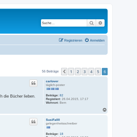
Suche
Erweiterte Suche
Registrieren
Anmelden
1
2
3
4
5
6
Vorherige
56 Beiträge
carlover
täglich-poster
Beiträge:
82
h die Bücher lieben.
Registriert:
26.04.2015, 17:17
Wohnort:
Bern
N
a
c
SusiFa00
h
gelegenheitsschreiber
o
b
Beiträge:
18
e