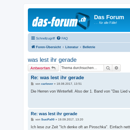
Das Forum
. . . für alle Fälle!
Schnellzugriff
FAQ
Foren-Übersicht
Literatur
Belletrie
was lest ihr gerade
Suche
Erweit
Antworten
Re: was lest ihr gerade
B
von
carlover
»
18.08.2017, 13:51
e
i
Die Herren von Winterfell. Also der 1. Band von "Das Lied 
t
r
a
g
Re: was lest ihr gerade
B
von
SusiFa00
»
19.09.2017, 13:20
e
i
Ich lese zur Zeit "Ich denke oft an Piroschka". Einfach ne
t