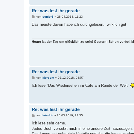
Re: was lest ihr gerade
B
von
senior8
»
28.04.2018, 11:23
e
i
Das meiste davon habe ich durchgelesen.. wirklich gut
t
r
a
g
Heute ist der Tag um glücklich zu sein! Gestern: Schon vorbei.
Re: was lest ihr gerade
B
von
Morsem
»
05.12.2018, 08:57
e
i
Ich lese "Das Wiedersehen im Café am Rande der Welt"
t
r
a
g
Re: was lest ihr gerade
B
von
letsdoit
»
25.03.2019, 21:55
e
i
Ich lese sehr gerne.
t
Jedes Buch versetzt mich in eine andere Zeit, sozusagen.
r
a
Das Lesen hat sehr viele Vorteile und die, die lesen werden