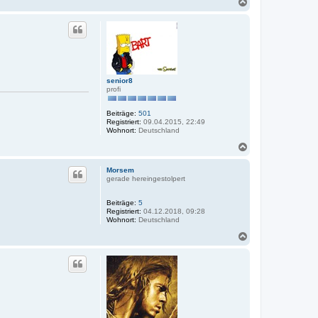
N
a
c
h
o
b
e
n
senior8
profi
Beiträge:
501
Registriert:
09.04.2015, 22:49
Wohnort:
Deutschland
N
a
c
Morsem
h
gerade hereingestolpert
o
b
Beiträge:
5
e
Registriert:
04.12.2018, 09:28
n
Wohnort:
Deutschland
N
a
c
h
o
b
e
n