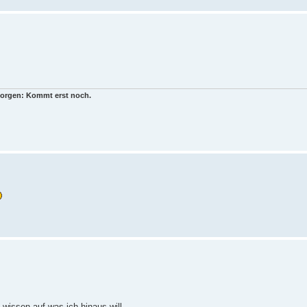
 Morgen: Kommt erst noch.
 wissen auf was ich hinaus will.