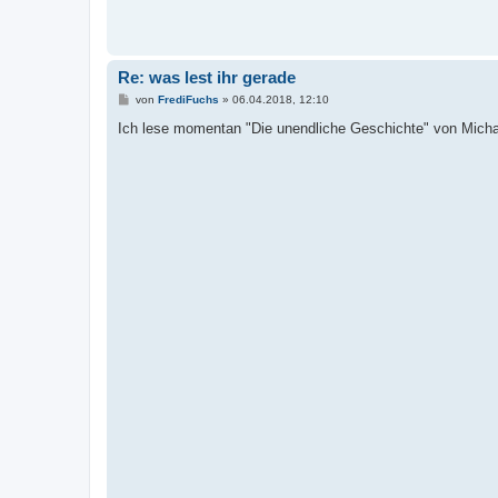
r
a
g
Re: was lest ihr gerade
B
von
FrediFuchs
»
06.04.2018, 12:10
e
i
Ich lese momentan "Die unendliche Geschichte" von Mich
t
r
a
g