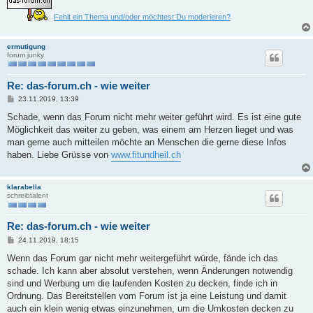
Fehlt ein Thema und/oder möchtest Du moderieren?
ermutigung
forum junky
Re: das-forum.ch - wie weiter
B
23.11.2019, 13:39
e
i
Schade, wenn das Forum nicht mehr weiter geführt wird. Es ist eine gute
t
Möglichkeit das weiter zu geben, was einem am Herzen lieget und was
r
a
man gerne auch mitteilen möchte an Menschen die gerne diese Infos
g
haben. Liebe Grüsse von
www.fitundheil.ch
klarabella
schreibtalent
Re: das-forum.ch - wie weiter
B
24.11.2019, 18:15
e
i
Wenn das Forum gar nicht mehr weitergeführt würde, fände ich das
t
schade. Ich kann aber absolut verstehen, wenn Änderungen notwendig
r
a
sind und Werbung um die laufenden Kosten zu decken, finde ich in
g
Ordnung. Das Bereitstellen vom Forum ist ja eine Leistung und damit
auch ein klein wenig etwas einzunehmen, um die Umkosten decken zu