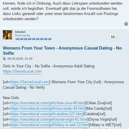
können, finde ich in Ordnung. Auch dass Linkspam unterbunden werden
soll, würde ich begrüßen. Eventuell gibt das ja die Forensoftware her,
dass Links generell oder unter einer bestimmten Anzahl von Postings
unterbunden werden?
letsdoit
forum junky
Womens From Your Town - Anonymous Casual Dating - No
Selfie
B
08.03.2026, 21:20
e
i
Girls In Your City - No Selfie - Anonymous Adult Dating
t
https://SecreLocal.com
r
a
g
[url=
https://SecreLocal.com
] Womens From Your City [/url] - Anonymous
Casual Dating - No Verify
New Girls
[url=
https://secrelocal.com/girl/chloe-ziva-49.html
]Chloe Ziva[/url]
[url=
https://secrelocal.com/girl/mia-candy-43.html
]Mia Candy[/url]
[url=
https://secrelocal.com/girl/catalina-127.html
]Catalina[/url]
[url=
https://secrelocal.com/girl/oryna-virgin-61.html
]Oryna Virgin[/url]
[url=
https://secrelocal.com/girl/hillary-is-wet-13.html
]Hillary is WET[/url]