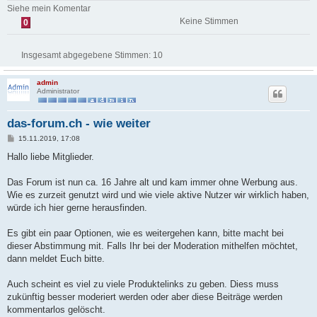
Siehe mein Komentar
Keine Stimmen
0
Insgesamt abgegebene Stimmen:
10
admin
Administrator
das-forum.ch - wie weiter
B
15.11.2019, 17:08
e
i
Hallo liebe Mitglieder.
t
r
a
Das Forum ist nun ca. 16 Jahre alt und kam immer ohne Werbung aus.
g
Wie es zurzeit genutzt wird und wie viele aktive Nutzer wir wirklich haben,
würde ich hier gerne herausfinden.
Es gibt ein paar Optionen, wie es weitergehen kann, bitte macht bei
dieser Abstimmung mit. Falls Ihr bei der Moderation mithelfen möchtet,
dann meldet Euch bitte.
Auch scheint es viel zu viele Produktelinks zu geben. Diess muss
zukünftig besser moderiert werden oder aber diese Beiträge werden
kommentarlos gelöscht.