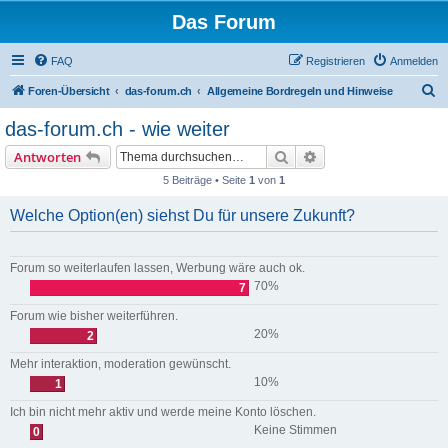
Das Forum
FAQ
Registrieren
Anmelden
S
Foren-Übersicht
das-forum.ch
Allgemeine Bordregeln und Hinweise
u
das-forum.ch - wie weiter
c
Suche
Erweiterte Suche
Antworten
h
5 Beiträge • Seite
1
von
1
e
Welche Option(en) siehst Du für unsere Zukunft?
Forum so weiterlaufen lassen, Werbung wäre auch ok.
70%
7
Forum wie bisher weiterführen.
20%
2
Mehr interaktion, moderation gewünscht.
10%
1
Ich bin nicht mehr aktiv und werde meine Konto löschen.
Keine Stimmen
0