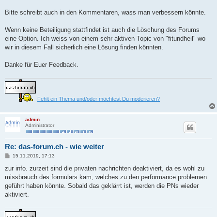
Bitte schreibt auch in den Kommentaren, wass man verbessern könnte.
Wenn keine Beteiligung stattfindet ist auch die Löschung des Forums
eine Option. Ich weiss von einem sehr aktiven Topic von "fitundheil" wo
wir in diesem Fall sicherlich eine Lösung finden könnten.
Danke für Euer Feedback.
Fehlt ein Thema und/oder möchtest Du moderieren?
admin
Administrator
Re: das-forum.ch - wie weiter
B
15.11.2019, 17:13
e
i
zur info. zurzeit sind die privaten nachrichten deaktiviert, da es wohl zu
t
missbrauch des formulars kam, welches zu den performance problemen
r
a
geführt haben könnte. Sobald das geklärrt ist, werden die PNs wieder
g
aktiviert.