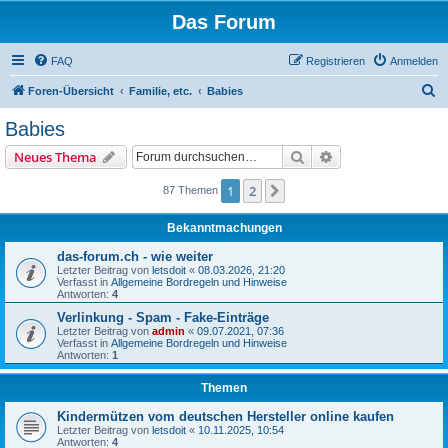
Das Forum
FAQ
Registrieren
Anmelden
S
Foren-Übersicht
Familie, etc.
Babies
u
Babies
c
Suche
Erweiterte Suche
Neues Thema
h
e
1
2
Nächste
87 Themen
Bekanntmachungen
das-forum.ch - wie weiter
Letzter Beitrag von
letsdoit
«
08.03.2026, 21:20
Verfasst in
Allgemeine Bordregeln und Hinweise
Antworten:
4
Verlinkung - Spam - Fake-Einträge
Letzter Beitrag von
admin
«
09.07.2021, 07:36
Verfasst in
Allgemeine Bordregeln und Hinweise
Antworten:
1
Themen
Kindermützen vom deutschen Hersteller online kaufen
Letzter Beitrag von
letsdoit
«
10.11.2025, 10:54
Antworten:
4