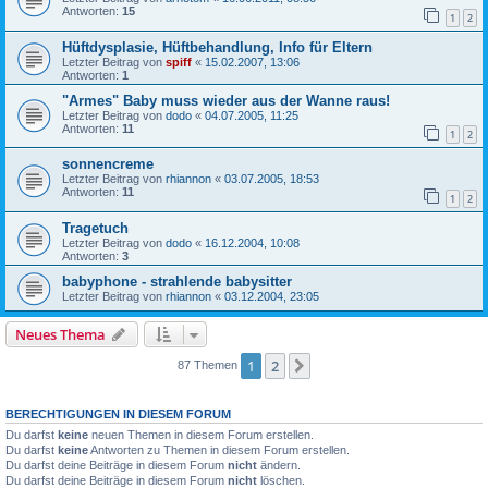
Antworten:
15
1
2
Hüftdysplasie, Hüftbehandlung, Info für Eltern
Letzter Beitrag von
spiff
«
15.02.2007, 13:06
Antworten:
1
"Armes" Baby muss wieder aus der Wanne raus!
Letzter Beitrag von
dodo
«
04.07.2005, 11:25
Antworten:
11
1
2
sonnencreme
Letzter Beitrag von
rhiannon
«
03.07.2005, 18:53
Antworten:
11
1
2
Tragetuch
Letzter Beitrag von
dodo
«
16.12.2004, 10:08
Antworten:
3
babyphone - strahlende babysitter
Letzter Beitrag von
rhiannon
«
03.12.2004, 23:05
Neues Thema
1
2
Nächste
87 Themen
BERECHTIGUNGEN IN DIESEM FORUM
Du darfst
keine
neuen Themen in diesem Forum erstellen.
Du darfst
keine
Antworten zu Themen in diesem Forum erstellen.
Du darfst deine Beiträge in diesem Forum
nicht
ändern.
Du darfst deine Beiträge in diesem Forum
nicht
löschen.