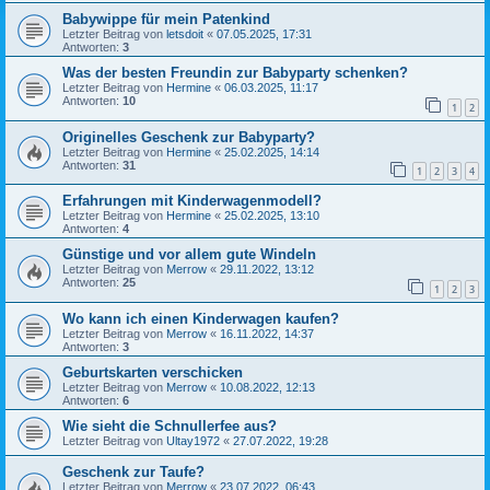
Babywippe für mein Patenkind
Letzter Beitrag von
letsdoit
«
07.05.2025, 17:31
Antworten:
3
Was der besten Freundin zur Babyparty schenken?
Letzter Beitrag von
Hermine
«
06.03.2025, 11:17
Antworten:
10
1
2
Originelles Geschenk zur Babyparty?
Letzter Beitrag von
Hermine
«
25.02.2025, 14:14
Antworten:
31
1
2
3
4
Erfahrungen mit Kinderwagenmodell?
Letzter Beitrag von
Hermine
«
25.02.2025, 13:10
Antworten:
4
Günstige und vor allem gute Windeln
Letzter Beitrag von
Merrow
«
29.11.2022, 13:12
Antworten:
25
1
2
3
Wo kann ich einen Kinderwagen kaufen?
Letzter Beitrag von
Merrow
«
16.11.2022, 14:37
Antworten:
3
Geburtskarten verschicken
Letzter Beitrag von
Merrow
«
10.08.2022, 12:13
Antworten:
6
Wie sieht die Schnullerfee aus?
Letzter Beitrag von
Ultay1972
«
27.07.2022, 19:28
Geschenk zur Taufe?
Letzter Beitrag von
Merrow
«
23.07.2022, 06:43