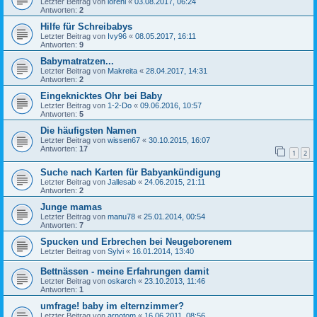
Letzter Beitrag von
loreni
«
03.08.2017, 06:24
Antworten:
2
Hilfe für Schreibabys
Letzter Beitrag von
Ivy96
«
08.05.2017, 16:11
Antworten:
9
Babymatratzen...
Letzter Beitrag von
Makreita
«
28.04.2017, 14:31
Antworten:
2
Eingeknicktes Ohr bei Baby
Letzter Beitrag von
1-2-Do
«
09.06.2016, 10:57
Antworten:
5
Die häufigsten Namen
Letzter Beitrag von
wissen67
«
30.10.2015, 16:07
Antworten:
17
1
2
Suche nach Karten für Babyankündigung
Letzter Beitrag von
Jallesab
«
24.06.2015, 21:11
Antworten:
2
Junge mamas
Letzter Beitrag von
manu78
«
25.01.2014, 00:54
Antworten:
7
Spucken und Erbrechen bei Neugeborenem
Letzter Beitrag von
Sylvi
«
16.01.2014, 13:40
Bettnässen - meine Erfahrungen damit
Letzter Beitrag von
oskarch
«
23.10.2013, 11:46
Antworten:
1
umfrage! baby im elternzimmer?
Letzter Beitrag von
arnotom
«
16.06.2011, 08:56