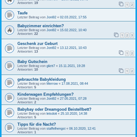
Antworten:
19
1
2
Taufe
Letzter Beitrag von
Joni92
«
02.03.2022, 17:55
Babyzimmer einrichten?
Letzter Beitrag von
Joni92
«
15.02.2022, 10:40
Antworten:
22
1
2
3
Geschenk zur Geburt
Letzter Beitrag von
Joni92
«
13.12.2021, 10:43
Antworten:
13
1
2
Baby Gutschein
Letzter Beitrag von
gliztt7
«
15.11.2021, 19:28
Antworten:
10
1
2
gebrauchte Babykleidung
Letzter Beitrag von
Merrow
«
17.08.2021, 08:44
Antworten:
5
Kinderwagen Empfehlungen?
Letzter Beitrag von
Joni92
«
27.05.2021, 07:28
Antworten:
2
Babybay oder Dreamgood Beistellbett?
Letzter Beitrag von
letsdoit
«
25.10.2020, 14:38
Antworten:
5
Tipps für die Nacht?
Letzter Beitrag von
staffelhengst
«
06.10.2020, 12:41
Antworten:
1