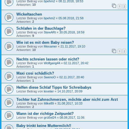
Letzter Beitrag von
bpehm2
«
08.11.2018, 18:53
Antworten:
10
1
2
Wickeltaschen
Letzter Beitrag von
bpehm2
«
05.08.2018, 21:58
Antworten:
2
Schlafen in der Bauchlage?
Letzter Beitrag von
StewARt
«
30.05.2018, 18:59
Antworten:
9
Wie ist es mit dem Baby reisen?
Letzter Beitrag von
Mexamer
«
21.11.2017, 19:10
Antworten:
10
1
2
Nachts schreien lassen oder nicht?
Letzter Beitrag von
Wolfgang44
«
02.11.2017, 20:42
Antworten:
1
Maxi cosi schädlich?
Letzter Beitrag von
SwenoO
«
02.11.2017, 20:40
Antworten:
1
Helfen diese Schlaf Tipps für Schreibabys
Letzter Beitrag von
lesetier
«
14.10.2017, 20:09
Tochter hat Zahnschmerzen, möchte aber nicht zum Arzt
Letzter Beitrag von
Mike89
«
31.08.2017, 10:33
Antworten:
2
Wann ist der richtige Zeitpunkt?
Letzter Beitrag von
grüßel24
«
08.08.2017, 11:06
Baby trinkt keine Muttermilch!!