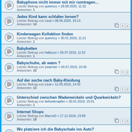
Babyphone nicht immer mit mir rumtragen...
Letzter Beitrag von
queency
«
28.08.2020, 11:32
Antworten:
1
Jedes Kind kann schlafen lernen?
Letzter Beitrag von
Lisal
«
08.06.2020, 19:13
Antworten:
14
1
2
Kinderwagen Kollektion finden
Letzter Beitrag von
queency
«
30.01.2020, 11:21
Antworten:
1
Babybetten
Letzter Beitrag von
helloyou
«
05.07.2019, 11:52
Antworten:
1
Babyschuhe, ab wann ?
Letzter Beitrag von
ywarmer
«
04.07.2019, 10:45
Antworten:
10
1
2
Auf der suche nach Baby-Kleidung
Letzter Beitrag von
Lisal
«
12.05.2019, 14:42
Antworten:
13
1
2
Unterschied zwischen Wadenwickeln und Quarkwickeln?
Letzter Beitrag von
tiefseekrapfen
«
30.01.2019, 15:01
Antworten:
1
Internet Shops
Letzter Beitrag von
MarcoD
«
17.12.2018, 23:58
Antworten:
18
1
2
Wo platziere ich die Babyschale ins Auto?