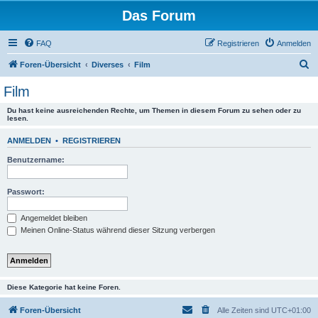
Das Forum
FAQ
Registrieren
Anmelden
S
Foren-Übersicht
Diverses
Film
u
Film
c
Du hast keine ausreichenden Rechte, um Themen in diesem Forum zu sehen oder zu
h
lesen.
e
ANMELDEN
•
REGISTRIEREN
Benutzername:
Passwort:
Angemeldet bleiben
Meinen Online-Status während dieser Sitzung verbergen
Diese Kategorie hat keine Foren.
Foren-Übersicht
Alle Zeiten sind
UTC+01:00