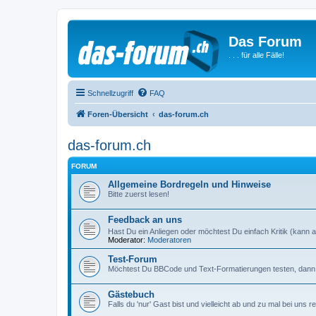
Das Forum
. . . für alle Fälle!
Schnellzugriff
FAQ
Foren-Übersicht
das-forum.ch
das-forum.ch
FORUM
Allgemeine Bordregeln und Hinweise
Bitte zuerst lesen!
Feedback an uns
Hast Du ein Anliegen oder möchtest Du einfach Kritik (kann a
Moderator:
Moderatoren
Test-Forum
Möchtest Du BBCode und Text-Formatierungen testen, dann i
Gästebuch
Falls du 'nur' Gast bist und vielleicht ab und zu mal bei un