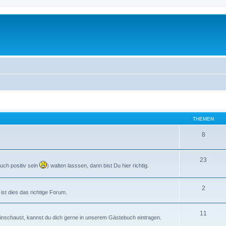
THEMEN
8
23
uch positiv sein
) walten lasssen, dann bist Du hier richtig.
2
st dies das richtige Forum.
11
s reinschaust, kannst du dich gerne in unserem Gästebuch eintragen.