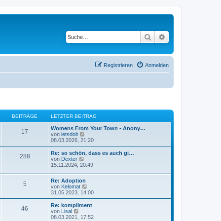
Suche
Erweiterte Suche
Registrieren
Anmelden
BEITRÄGE
LETZTER BEITRAG
Womens From Your Town - Anony…
17
N
von
letsdoit
e
08.03.2026, 21:20
u
e
Re: so schön, dass es auch gi…
288
s
N
von
Dexter
t
e
15.11.2024, 20:49
e
u
r
e
Re: Adoption
B
s
5
N
von
Kelomat
e
t
e
31.05.2023, 14:00
i
e
u
t
r
e
r
Re: kompliment
B
46
s
N
a
von
Lisal
e
t
e
g
08.03.2021, 17:52
i