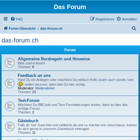
Das Forum
FAQ
Registrieren
Anmelden
S
Foren-Übersicht
das-forum.ch
u
das-forum.ch
c
Forum
h
e
Allgemeine Bordregeln und Hinweise
Bitte zuerst lesen!
Themen:
8
Feedback an uns
Hast Du ein Anliegen oder möchtest Du einfach Kritik (kann auch positiv sein
) walten lasssen, dann bist Du hier richtig.
Moderator:
Moderatoren
Themen:
23
Test-Forum
Möchtest Du BBCode und Text-Formatierungen testen, dann ist dies das
richtige Forum.
Themen:
2
Gästebuch
Falls du 'nur' Gast bist und vielleicht ab und zu mal bei uns reinschaust, kannst
du dich gerne in unserem Gästebuch eintragen.
Themen:
11