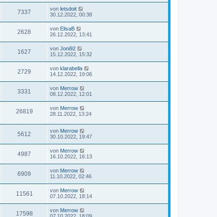
von
letsdoit
7337
30.12.2022, 00:38
von
ElisaB
2628
26.12.2022, 13:41
von
Joni92
1627
15.12.2022, 15:32
von
klarabella
2729
14.12.2022, 19:06
von
Merrow
3331
08.12.2022, 12:01
von
Merrow
26819
28.11.2022, 13:24
von
Merrow
5612
30.10.2022, 19:47
von
Merrow
4987
16.10.2022, 16:13
von
Merrow
6909
11.10.2022, 02:46
von
Merrow
11561
07.10.2022, 18:14
von
Merrow
17598
07.10.2022, 18:09