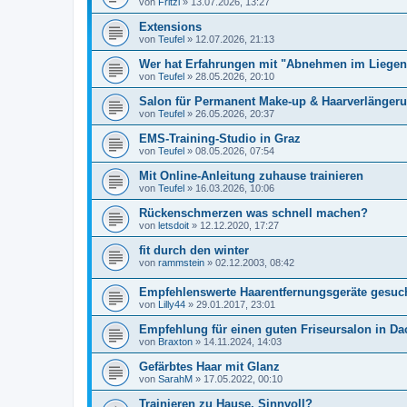
von
Fritzi
»
13.07.2026, 13:27
Extensions
von
Teufel
»
12.07.2026, 21:13
Wer hat Erfahrungen mit "Abnehmen im Liege
von
Teufel
»
28.05.2026, 20:10
Salon für Permanent Make-up & Haarverlänger
von
Teufel
»
26.05.2026, 20:37
EMS-Training-Studio in Graz
von
Teufel
»
08.05.2026, 07:54
Mit Online-Anleitung zuhause trainieren
von
Teufel
»
16.03.2026, 10:06
Rückenschmerzen was schnell machen?
von
letsdoit
»
12.12.2020, 17:27
fit durch den winter
von
rammstein
»
02.12.2003, 08:42
Empfehlenswerte Haarentfernungsgeräte gesuc
von
Lilly44
»
29.01.2017, 23:01
Empfehlung für einen guten Friseursalon in Da
von
Braxton
»
14.11.2024, 14:03
Gefärbtes Haar mit Glanz
von
SarahM
»
17.05.2022, 00:10
Trainieren zu Hause, Sinnvoll?