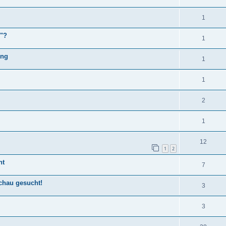
1
n"?
1
ung
1
1
2
1
12
1
2
ht
7
chau gesucht!
3
3