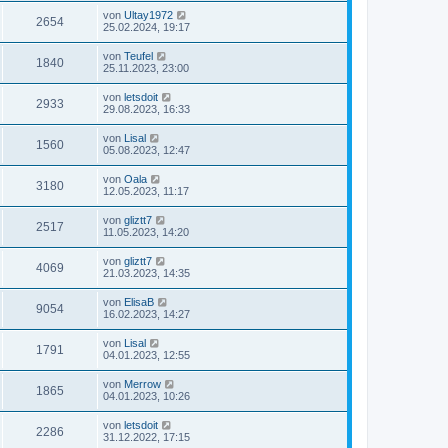
von
Ultay1972
2654
25.02.2024, 19:17
von
Teufel
1840
25.11.2023, 23:00
von
letsdoit
2933
29.08.2023, 16:33
von
Lisal
1560
05.08.2023, 12:47
von
Oala
3180
12.05.2023, 11:17
von
gliztt7
2517
11.05.2023, 14:20
von
gliztt7
4069
21.03.2023, 14:35
von
ElisaB
9054
16.02.2023, 14:27
von
Lisal
1791
04.01.2023, 12:55
von
Merrow
1865
04.01.2023, 10:26
von
letsdoit
2286
31.12.2022, 17:15