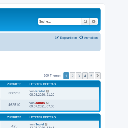
Suche
Erweiterte Suche
Registrieren
Anmelden
1
2
3
4
5
Nächste
209 Themen
ZUGRIFFE
LETZTER BEITRAG
von
letsdoit
368953
08.03.2026, 21:20
von
admin
462510
09.07.2021, 07:36
ZUGRIFFE
LETZTER BEITRAG
von
Teufel
425
13.07.2026, 13:43