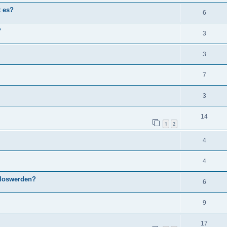
t es?
6
?
3
3
7
3
14
1
2
4
4
 loswerden?
6
9
17