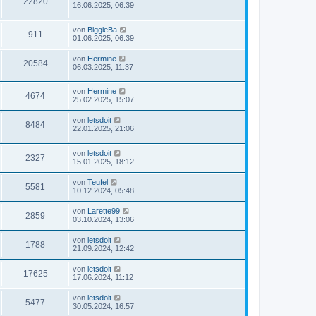
22820
16.06.2025, 06:39
von
BiggieBa
911
01.06.2025, 06:39
von
Hermine
20584
06.03.2025, 11:37
von
Hermine
4674
25.02.2025, 15:07
von
letsdoit
8484
22.01.2025, 21:06
von
letsdoit
2327
15.01.2025, 18:12
von
Teufel
5581
10.12.2024, 05:48
von
Larette99
2859
03.10.2024, 13:06
von
letsdoit
1788
21.09.2024, 12:42
von
letsdoit
17625
17.06.2024, 11:12
von
letsdoit
5477
30.05.2024, 16:57