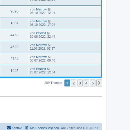
von
Merrow
9690
06.10.2022, 12:04
von
Merrow
1664
03.10.2022, 17:24
von
letsdoit
4450
30.08.2022, 22:44
von
Merrow
4520
11.08.2022, 07:37
von
Merrow
2784
30.07.2022, 09:45
von
letsdoit
1445
26.07.2022, 12:34
1
2
3
4
5
Nächste
209 Themen
Kontakt
Alle Cookies löschen
Alle Zeiten sind
UTC+01:00