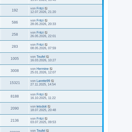
von
Fritzi
192
12.07.2026, 21:20
von
Fritzi
586
28.05.2026, 20:33
von
Fritzi
258
26.05.2026, 22:01
von
Fritzi
283
08.05.2026, 07:59
von
Teufel
1005
16.03.2026, 10:27
von
Hermine
3008
25.01.2026, 12:07
von
Larette99
15321
27.11.2025, 14:54
von
Fritzi
8188
16.10.2025, 11:22
von
letsdoit
2090
18.07.2025, 20:48
von
Fritzi
2136
03.07.2025, 09:53
von
Teufel