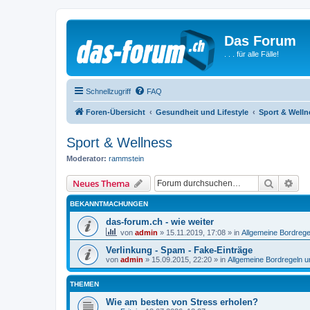
Das Forum
. . . für alle Fälle!
Schnellzugriff
FAQ
Foren-Übersicht
Gesundheit und Lifestyle
Sport & Welln
Sport & Wellness
Moderator:
rammstein
Suche
Erw
Neues Thema
BEKANNTMACHUNGEN
das-forum.ch - wie weiter
von
admin
»
15.11.2019, 17:08
» in
Allgemeine Bordrege
Verlinkung - Spam - Fake-Einträge
von
admin
»
15.09.2015, 22:20
» in
Allgemeine Bordregeln 
THEMEN
Wie am besten von Stress erholen?