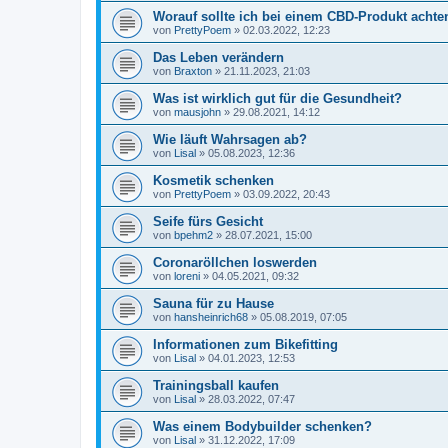
Worauf sollte ich bei einem CBD-Produkt achte
von
PrettyPoem
»
02.03.2022, 12:23
Das Leben verändern
von
Braxton
»
21.11.2023, 21:03
Was ist wirklich gut für die Gesundheit?
von
mausjohn
»
29.08.2021, 14:12
Wie läuft Wahrsagen ab?
von
Lisal
»
05.08.2023, 12:36
Kosmetik schenken
von
PrettyPoem
»
03.09.2022, 20:43
Seife fürs Gesicht
von
bpehm2
»
28.07.2021, 15:00
Coronaröllchen loswerden
von
loreni
»
04.05.2021, 09:32
Sauna für zu Hause
von
hansheinrich68
»
05.08.2019, 07:05
Informationen zum Bikefitting
von
Lisal
»
04.01.2023, 12:53
Trainingsball kaufen
von
Lisal
»
28.03.2022, 07:47
Was einem Bodybuilder schenken?
von
Lisal
»
31.12.2022, 17:09