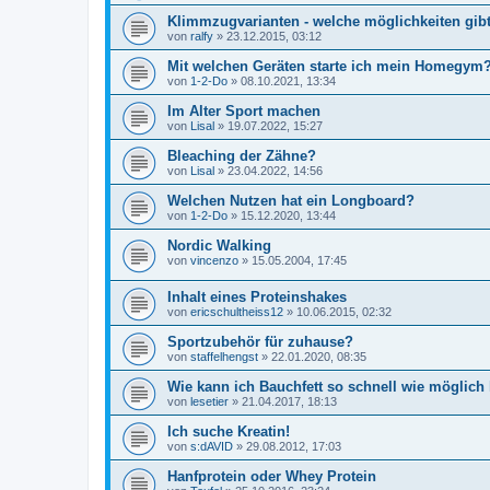
Klimmzugvarianten - welche möglichkeiten gib
von
ralfy
»
23.12.2015, 03:12
Mit welchen Geräten starte ich mein Homegym
von
1-2-Do
»
08.10.2021, 13:34
Im Alter Sport machen
von
Lisal
»
19.07.2022, 15:27
Bleaching der Zähne?
von
Lisal
»
23.04.2022, 14:56
Welchen Nutzen hat ein Longboard?
von
1-2-Do
»
15.12.2020, 13:44
Nordic Walking
von
vincenzo
»
15.05.2004, 17:45
Inhalt eines Proteinshakes
von
ericschultheiss12
»
10.06.2015, 02:32
Sportzubehör für zuhause?
von
staffelhengst
»
22.01.2020, 08:35
Wie kann ich Bauchfett so schnell wie möglich
von
lesetier
»
21.04.2017, 18:13
Ich suche Kreatin!
von
s:dAVID
»
29.08.2012, 17:03
Hanfprotein oder Whey Protein