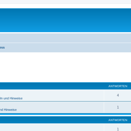
ess
eiterte Suche
ANTWORTEN
4
ln und Hinweise
1
und Hinweise
ANTWORTEN
1