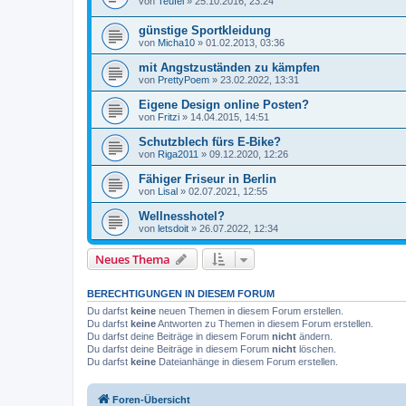
von
Teufel
»
25.10.2016, 23:24
günstige Sportkleidung
von
Micha10
»
01.02.2013, 03:36
mit Angstzuständen zu kämpfen
von
PrettyPoem
»
23.02.2022, 13:31
Eigene Design online Posten?
von
Fritzi
»
14.04.2015, 14:51
Schutzblech fürs E-Bike?
von
Riga2011
»
09.12.2020, 12:26
Fähiger Friseur in Berlin
von
Lisal
»
02.07.2021, 12:55
Wellnesshotel?
von
letsdoit
»
26.07.2022, 12:34
Neues Thema
BERECHTIGUNGEN IN DIESEM FORUM
Du darfst
keine
neuen Themen in diesem Forum erstellen.
Du darfst
keine
Antworten zu Themen in diesem Forum erstellen.
Du darfst deine Beiträge in diesem Forum
nicht
ändern.
Du darfst deine Beiträge in diesem Forum
nicht
löschen.
Du darfst
keine
Dateianhänge in diesem Forum erstellen.
Foren-Übersicht