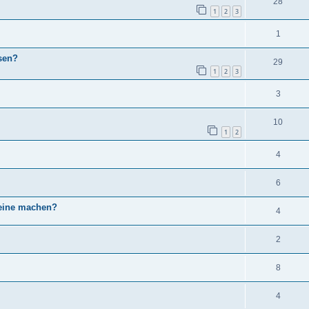
28
1
2
3
1
sen?
29
1
2
3
3
10
1
2
4
6
leine machen?
4
2
8
4