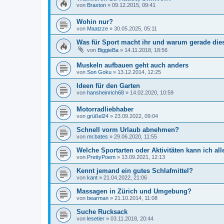
von
Braxton
»
09.12.2015, 09:41
Wohin nur?
von
Maatzze
»
30.05.2025, 05:11
Was für Sport macht ihr und warum gerade die
von
BiggieBa
»
14.11.2018, 18:56
Muskeln aufbauen geht auch anders
von
Son Goku
»
13.12.2014, 12:25
Ideen für den Garten
von
hansheinrich68
»
14.02.2020, 10:59
Motorradliebhaber
von
grüßel24
»
23.09.2022, 09:04
Schnell vorm Urlaub abnehmen?
von
mr.bates
»
29.06.2020, 11:55
Welche Sportarten oder Aktivitäten kann ich al
von
PrettyPoem
»
13.09.2021, 12:13
Kennt jemand ein gutes Schlafmittel?
von
kant
»
21.04.2022, 21:06
Massagen in Zürich und Umgebung?
von
bearman
»
21.10.2014, 11:08
Suche Rucksack
von
lesetier
»
03.11.2018, 20:44