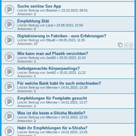
Suche seriöse Sex App
Letzter Beitrag von
Braxton
«
23.10.2023, 08:51
Antworten:
2
Empfehlung Diät
Letzter Beitrag von
Lisal
«
23.08.2023, 22:59
Antworten:
2
Digitalisierung in Fabriken - eure Erfahrungen?
Letzter Beitrag von
ElisaB
«
08.05.2023, 11:05
Antworten:
17
1
2
Wie kann man auf Plastik verzichten?
Letzter Beitrag von
Joni92
«
20.01.2023, 11:24
Antworten:
1
Selbstgemachte Körperpeelings?
Letzter Beitrag von
Joni92
«
20.01.2023, 11:22
Antworten:
1
Für welche Bank habt ihr euch entschieden?
Letzter Beitrag von
Merrow
«
14.01.2023, 13:28
Antworten:
1
Empfehlungen für Festplatte gesucht
Letzter Beitrag von
Merrow
«
14.01.2023, 13:27
Antworten:
1
Was ist die beste e-Shisha Modelle?
Letzter Beitrag von
Merrow
«
14.01.2023, 13:25
Antworten:
1
Habt ihr Empfehlungen für e-Shisha?
Letzter Beitrag von
Merrow
«
14.01.2023, 13:25
Antworten:
1