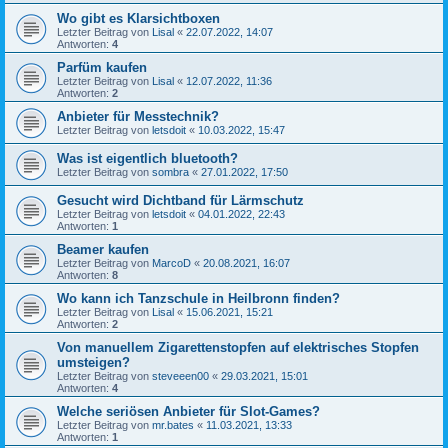
Wo gibt es Klarsichtboxen
Letzter Beitrag von
Lisal
«
22.07.2022, 14:07
Antworten:
4
Parfüm kaufen
Letzter Beitrag von
Lisal
«
12.07.2022, 11:36
Antworten:
2
Anbieter für Messtechnik?
Letzter Beitrag von
letsdoit
«
10.03.2022, 15:47
Was ist eigentlich bluetooth?
Letzter Beitrag von
sombra
«
27.01.2022, 17:50
Gesucht wird Dichtband für Lärmschutz
Letzter Beitrag von
letsdoit
«
04.01.2022, 22:43
Antworten:
1
Beamer kaufen
Letzter Beitrag von
MarcoD
«
20.08.2021, 16:07
Antworten:
8
Wo kann ich Tanzschule in Heilbronn finden?
Letzter Beitrag von
Lisal
«
15.06.2021, 15:21
Antworten:
2
Von manuellem Zigarettenstopfen auf elektrisches Stopfen
umsteigen?
Letzter Beitrag von
steveeen00
«
29.03.2021, 15:01
Antworten:
4
Welche seriösen Anbieter für Slot-Games?
Letzter Beitrag von
mr.bates
«
11.03.2021, 13:33
Antworten:
1