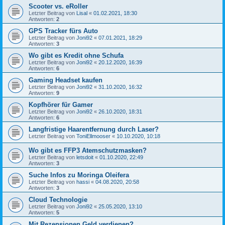
Scooter vs. eRoller
Letzter Beitrag von
Lisal
«
01.02.2021, 18:30
Antworten:
2
GPS Tracker fürs Auto
Letzter Beitrag von
Joni92
«
07.01.2021, 18:29
Antworten:
3
Wo gibt es Kredit ohne Schufa
Letzter Beitrag von
Joni92
«
20.12.2020, 16:39
Antworten:
6
Gaming Headset kaufen
Letzter Beitrag von
Joni92
«
31.10.2020, 16:32
Antworten:
9
Kopfhörer für Gamer
Letzter Beitrag von
Joni92
«
26.10.2020, 18:31
Antworten:
6
Langfristige Haarentfernung durch Laser?
Letzter Beitrag von
ToniEllmooser
«
10.10.2020, 10:18
Wo gibt es FFP3 Atemschutzmasken?
Letzter Beitrag von
letsdoit
«
01.10.2020, 22:49
Antworten:
3
Suche Infos zu Moringa Oleifera
Letzter Beitrag von
hassi
«
04.08.2020, 20:58
Antworten:
3
Cloud Technologie
Letzter Beitrag von
Joni92
«
25.05.2020, 13:10
Antworten:
5
Mit Rezensionen Geld verdienen?