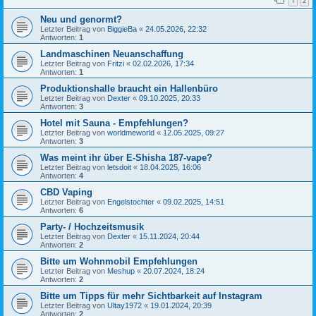
1
2
Neu und genormt?
Letzter Beitrag von
BiggieBa
«
24.05.2026, 22:32
Antworten:
1
Landmaschinen Neuanschaffung
Letzter Beitrag von
Fritzi
«
02.02.2026, 17:34
Antworten:
1
Produktionshalle braucht ein Hallenbüro
Letzter Beitrag von
Dexter
«
09.10.2025, 20:33
Antworten:
3
Hotel mit Sauna - Empfehlungen?
Letzter Beitrag von
worldmeworld
«
12.05.2025, 09:27
Antworten:
3
Was meint ihr über E-Shisha 187-vape?
Letzter Beitrag von
letsdoit
«
18.04.2025, 16:06
Antworten:
4
CBD Vaping
Letzter Beitrag von
Engelstochter
«
09.02.2025, 14:51
Antworten:
6
Party- / Hochzeitsmusik
Letzter Beitrag von
Dexter
«
15.11.2024, 20:44
Antworten:
2
Bitte um Wohnmobil Empfehlungen
Letzter Beitrag von
Meshup
«
20.07.2024, 18:24
Antworten:
2
Bitte um Tipps für mehr Sichtbarkeit auf Instagram
Letzter Beitrag von
Ultay1972
«
19.01.2024, 20:39
Antworten:
2