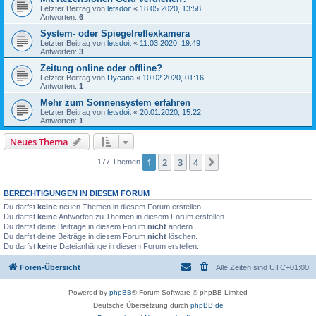
Letzter Beitrag von
letsdoit
«
18.05.2020, 13:58
Antworten:
6
System- oder Spiegelreflexkamera
Letzter Beitrag von
letsdoit
«
11.03.2020, 19:49
Antworten:
3
Zeitung online oder offline?
Letzter Beitrag von
Dyeana
«
10.02.2020, 01:16
Antworten:
1
Mehr zum Sonnensystem erfahren
Letzter Beitrag von
letsdoit
«
20.01.2020, 15:22
Antworten:
1
Neues Thema
1
2
3
4
Nächste
177 Themen
BERECHTIGUNGEN IN DIESEM FORUM
Du darfst
keine
neuen Themen in diesem Forum erstellen.
Du darfst
keine
Antworten zu Themen in diesem Forum erstellen.
Du darfst deine Beiträge in diesem Forum
nicht
ändern.
Du darfst deine Beiträge in diesem Forum
nicht
löschen.
Du darfst
keine
Dateianhänge in diesem Forum erstellen.
Foren-Übersicht
Alle Zeiten sind
UTC+01:00
Powered by
phpBB
® Forum Software © phpBB Limited
Deutsche Übersetzung durch
phpBB.de