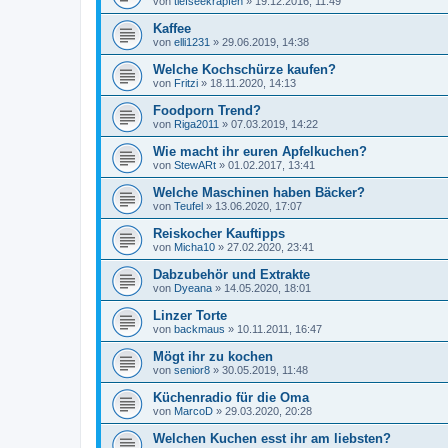
von
tiefseekrapfen
»
19.12.2016, 11:49
Kaffee
von
elli1231
»
29.06.2019, 14:38
Welche Kochschürze kaufen?
von
Fritzi
»
18.11.2020, 14:13
Foodporn Trend?
von
Riga2011
»
07.03.2019, 14:22
Wie macht ihr euren Apfelkuchen?
von
StewARt
»
01.02.2017, 13:41
Welche Maschinen haben Bäcker?
von
Teufel
»
13.06.2020, 17:07
Reiskocher Kauftipps
von
Micha10
»
27.02.2020, 23:41
Dabzubehör und Extrakte
von
Dyeana
»
14.05.2020, 18:01
Linzer Torte
von
backmaus
»
10.11.2011, 16:47
Mögt ihr zu kochen
von
senior8
»
30.05.2019, 11:48
Küchenradio für die Oma
von
MarcoD
»
29.03.2020, 20:28
Welchen Kuchen esst ihr am liebsten?