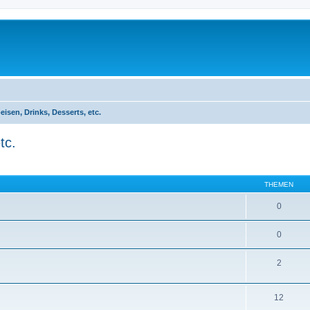
isen, Drinks, Desserts, etc.
tc.
THEMEN
0
0
2
12