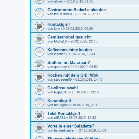
von
albine
»
23.10.2018, 11:25
Gastronomie-Bedarf einkaufen
von
IsaBellBell
»
17.02.2016, 20:37
Kontaktgrill
von
loreni
»
23.02.2020, 00:40
Gemüsehobel gesucht
von
Micha10
»
26.02.2020, 22:43
Kaffeemaschine kaufen
von
lesetier
»
11.06.2016, 16:41
Stollen mit Marzipan?
von
queency
»
20.01.2020, 08:52
Kochen mit dem Grill Wok
von
steveeen00
»
03.10.2019, 14:46
Gewürzauswahl
von
Riga2011
»
16.10.2019, 13:19
Keramikgrill
von
mausjohn
»
18.04.2019, 21:12
Tefal Kontaktgrill
von
elli1231
»
06.03.2019, 19:33
Vorteile einer Saladette?
von
tiefseekrapfen
»
27.12.2018, 13:09
Thermoelektrische Kühlbox