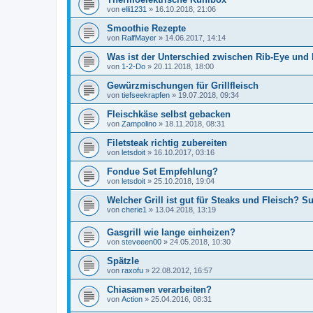
von
elli1231
»
16.10.2018, 21:06
Smoothie Rezepte
von
RalfMayer
»
14.06.2017, 14:14
Was ist der Unterschied zwischen Rib-Eye und 
von
1-2-Do
»
20.11.2018, 18:00
Gewürzmischungen für Grillfleisch
von
tiefseekrapfen
»
19.07.2018, 09:34
Fleischkäse selbst gebacken
von
Zampolino
»
18.11.2018, 08:31
Filetsteak richtig zubereiten
von
letsdoit
»
16.10.2017, 03:16
Fondue Set Empfehlung?
von
letsdoit
»
25.10.2018, 19:04
Welcher Grill ist gut für Steaks und Fleisch? 
von
cherie1
»
13.04.2018, 13:19
Gasgrill wie lange einheizen?
von
steveeen00
»
24.05.2018, 10:30
Spätzle
von
raxofu
»
22.08.2012, 16:57
Chiasamen verarbeiten?
von
Action
»
25.04.2016, 08:31