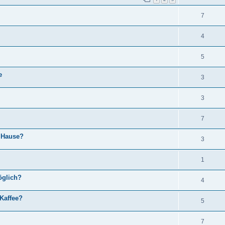
7
4
5
e
3
3
7
u Hause?
3
1
öglich?
4
Kaffee?
5
7