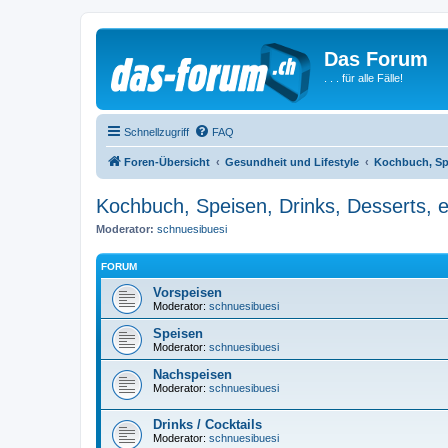
Das Forum
. . . für alle Fälle!
Schnellzugriff
FAQ
Foren-Übersicht
Gesundheit und Lifestyle
Kochbuch, Spe
Kochbuch, Speisen, Drinks, Desserts, e
Moderator:
schnuesibuesi
FORUM
Vorspeisen
Moderator:
schnuesibuesi
Speisen
Moderator:
schnuesibuesi
Nachspeisen
Moderator:
schnuesibuesi
Drinks / Cocktails
Moderator:
schnuesibuesi