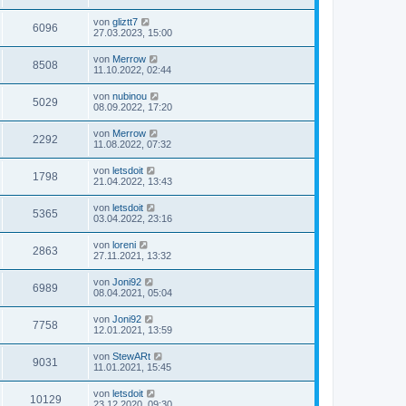
von
gliztt7
6096
27.03.2023, 15:00
von
Merrow
8508
11.10.2022, 02:44
von
nubinou
5029
08.09.2022, 17:20
von
Merrow
2292
11.08.2022, 07:32
von
letsdoit
1798
21.04.2022, 13:43
von
letsdoit
5365
03.04.2022, 23:16
von
loreni
2863
27.11.2021, 13:32
von
Joni92
6989
08.04.2021, 05:04
von
Joni92
7758
12.01.2021, 13:59
von
StewARt
9031
11.01.2021, 15:45
von
letsdoit
10129
23.12.2020, 09:30