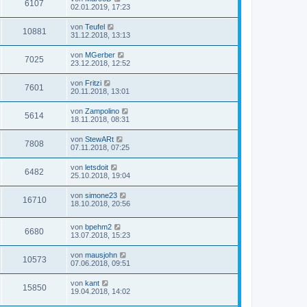
6107
02.01.2019, 17:23
von
Teufel
10881
31.12.2018, 13:13
von
MGerber
7025
23.12.2018, 12:52
von
Fritzi
7601
20.11.2018, 13:01
von
Zampolino
5614
18.11.2018, 08:31
von
StewARt
7808
07.11.2018, 07:25
von
letsdoit
6482
25.10.2018, 19:04
von
simone23
16710
18.10.2018, 20:56
von
bpehm2
6680
13.07.2018, 15:23
von
mausjohn
10573
07.06.2018, 09:51
von
kant
15850
19.04.2018, 14:02