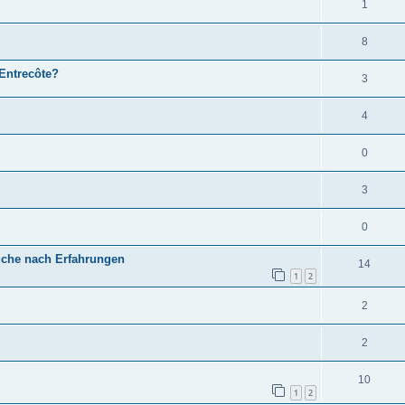
1
8
Entrecôte?
3
4
0
3
0
Suche nach Erfahrungen
14
1
2
2
2
10
1
2