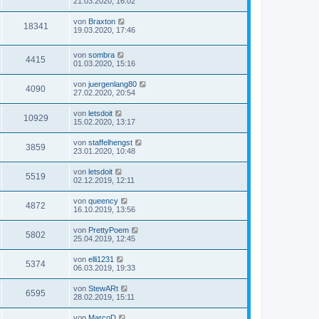
21.03.2020, 16:02
von
Braxton
18341
19.03.2020, 17:46
von
sombra
4415
01.03.2020, 15:16
von
juergenlang80
4090
27.02.2020, 20:54
von
letsdoit
10929
15.02.2020, 13:17
von
staffelhengst
3859
23.01.2020, 10:48
von
letsdoit
5519
02.12.2019, 12:11
von
queency
4872
16.10.2019, 13:56
von
PrettyPoem
5802
25.04.2019, 12:45
von
elli1231
5374
06.03.2019, 19:33
von
StewARt
6595
28.02.2019, 15:11
von
MarcoD