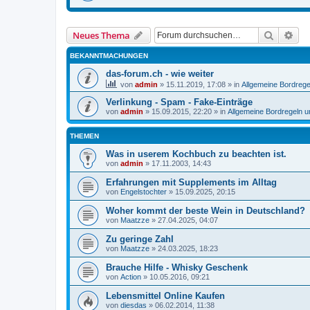
Suche
Erw
Neues Thema
BEKANNTMACHUNGEN
das-forum.ch - wie weiter
von
admin
»
15.11.2019, 17:08
» in
Allgemeine Bordrege
Verlinkung - Spam - Fake-Einträge
von
admin
»
15.09.2015, 22:20
» in
Allgemeine Bordregeln 
THEMEN
Was in userem Kochbuch zu beachten ist.
von
admin
»
17.11.2003, 14:43
Erfahrungen mit Supplements im Alltag
von
Engelstochter
»
15.09.2025, 20:15
Woher kommt der beste Wein in Deutschland?
von
Maatzze
»
27.04.2025, 04:07
Zu geringe Zahl
von
Maatzze
»
24.03.2025, 18:23
Brauche Hilfe - Whisky Geschenk
von
Action
»
10.05.2016, 09:21
Lebensmittel Online Kaufen
von
diesdas
»
06.02.2014, 11:38