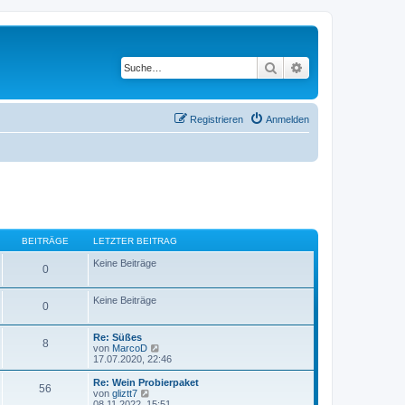
Suche
Erweiterte Suche
Registrieren
Anmelden
BEITRÄGE
LETZTER BEITRAG
Keine Beiträge
0
Keine Beiträge
0
Re: Süßes
8
N
von
MarcoD
e
17.07.2020, 22:46
u
e
Re: Wein Probierpaket
56
s
N
von
gliztt7
t
e
08.11.2022, 15:51