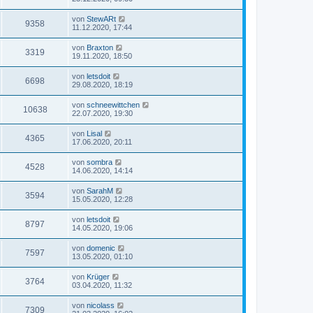
von
StewARt
9358
11.12.2020, 17:44
von
Braxton
3319
19.11.2020, 18:50
von
letsdoit
6698
29.08.2020, 18:19
von
schneewittchen
10638
22.07.2020, 19:30
von
Lisal
4365
17.06.2020, 20:11
von
sombra
4528
14.06.2020, 14:14
von
SarahM
3594
15.05.2020, 12:28
von
letsdoit
8797
14.05.2020, 19:06
von
domenic
7597
13.05.2020, 01:10
von
Krüger
3764
03.04.2020, 11:32
von
nicolass
7309