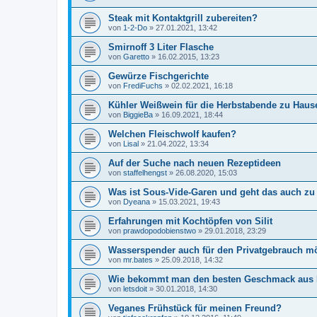
Steak mit Kontaktgrill zubereiten?
von
1-2-Do
»
27.01.2021, 13:42
Smirnoff 3 Liter Flasche
von
Garetto
»
16.02.2015, 13:23
Gewürze Fischgerichte
von
FrediFuchs
»
02.02.2021, 16:18
Kühler Weißwein für die Herbstabende zu Haus
von
BiggieBa
»
16.09.2021, 18:44
Welchen Fleischwolf kaufen?
von
Lisal
»
21.04.2022, 13:34
Auf der Suche nach neuen Rezeptideen
von
staffelhengst
»
26.08.2020, 15:03
Was ist Sous-Vide-Garen und geht das auch z
von
Dyeana
»
15.03.2021, 19:43
Erfahrungen mit Kochtöpfen von Silit
von
prawdopodobienstwo
»
29.01.2018, 23:29
Wasserspender auch für den Privatgebrauch m
von
mr.bates
»
25.09.2018, 14:32
Wie bekommt man den besten Geschmack aus 
von
letsdoit
»
30.01.2018, 14:30
Veganes Frühstück für meinen Freund?