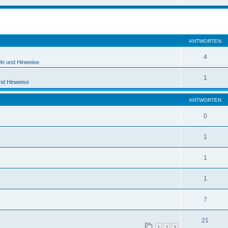
eiterte Suche
ANTWORTEN
4
ln und Hinweise
1
und Hinweise
ANTWORTEN
0
1
1
1
7
21
1
2
3