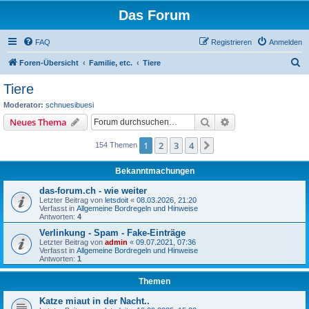
Das Forum
FAQ
Registrieren
Anmelden
S
Foren-Übersicht
Familie, etc.
Tiere
u
Tiere
c
Moderator:
schnuesibuesi
h
Suche
Erweiterte Suche
Neues Thema
e
1
2
3
4
Nächste
154 Themen
Bekanntmachungen
das-forum.ch - wie weiter
Letzter Beitrag von
letsdoit
«
08.03.2026, 21:20
Verfasst in
Allgemeine Bordregeln und Hinweise
Antworten:
4
Verlinkung - Spam - Fake-Einträge
Letzter Beitrag von
admin
«
09.07.2021, 07:36
Verfasst in
Allgemeine Bordregeln und Hinweise
Antworten:
1
Themen
Katze miaut in der Nacht..