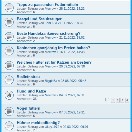
Tipps zu passenden Futtermitteln
Letzter Beitrag von
Merrow
«
28.11.2022, 13:21
Antworten:
6
Beagel und Staubsauger
Letzter Beitrag von
Joni92
«
27.11.2022, 18:26
Antworten:
6
Beste Hundekrankenversicherung?
Letzter Beitrag von
Merrow
«
21.11.2022, 19:02
Antworten:
2
Kaninchen ganzjährig im Freien halten?
Letzter Beitrag von
Merrow
«
16.11.2022, 14:33
Antworten:
6
Welches Futter ist für Katzen am besten?
Letzter Beitrag von
Merrow
«
20.09.2022, 07:30
Antworten:
5
Stalleinstreu
Letzter Beitrag von
BiggieBa
«
23.08.2022, 05:43
Antworten:
6
Hund und Katze
Letzter Beitrag von
Merrow
«
04.07.2022, 07:11
Antworten:
36
1
2
3
4
Vögel füttern
Letzter Beitrag von
Merrow
«
07.05.2022, 19:21
Antworten:
5
Hühner meldepflichtig?
Letzter Beitrag von
Ultay1972
«
02.03.2022, 09:01
Antworten:
7