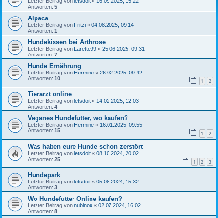
Letzter Beitrag von
letsdoit
«
16.09.2025, 15:22
Antworten:
5
Alpaca
Letzter Beitrag von
Fritzi
«
04.08.2025, 09:14
Antworten:
1
Hundekissen bei Arthrose
Letzter Beitrag von
Larette99
«
25.06.2025, 09:31
Antworten:
7
Hunde Ernährung
Letzter Beitrag von
Hermine
«
26.02.2025, 09:42
Antworten:
10
1
2
Tierarzt online
Letzter Beitrag von
letsdoit
«
14.02.2025, 12:03
Antworten:
4
Veganes Hundefutter, wo kaufen?
Letzter Beitrag von
Hermine
«
16.01.2025, 09:55
Antworten:
15
1
2
Was haben eure Hunde schon zerstört
Letzter Beitrag von
letsdoit
«
08.10.2024, 20:02
Antworten:
25
1
2
3
Hundepark
Letzter Beitrag von
letsdoit
«
05.08.2024, 15:32
Antworten:
3
Wo Hundefutter Online kaufen?
Letzter Beitrag von
nubinou
«
02.07.2024, 16:02
Antworten:
8