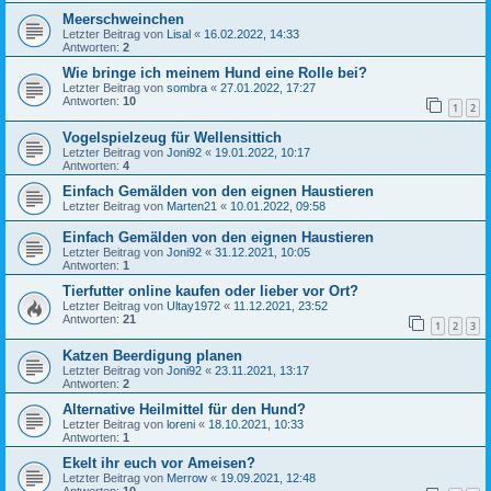
Meerschweinchen
Letzter Beitrag von
Lisal
«
16.02.2022, 14:33
Antworten:
2
Wie bringe ich meinem Hund eine Rolle bei?
Letzter Beitrag von
sombra
«
27.01.2022, 17:27
Antworten:
10
1
2
Vogelspielzeug für Wellensittich
Letzter Beitrag von
Joni92
«
19.01.2022, 10:17
Antworten:
4
Einfach Gemälden von den eignen Haustieren
Letzter Beitrag von
Marten21
«
10.01.2022, 09:58
Einfach Gemälden von den eignen Haustieren
Letzter Beitrag von
Joni92
«
31.12.2021, 10:05
Antworten:
1
Tierfutter online kaufen oder lieber vor Ort?
Letzter Beitrag von
Ultay1972
«
11.12.2021, 23:52
Antworten:
21
1
2
3
Katzen Beerdigung planen
Letzter Beitrag von
Joni92
«
23.11.2021, 13:17
Antworten:
2
Alternative Heilmittel für den Hund?
Letzter Beitrag von
loreni
«
18.10.2021, 10:33
Antworten:
1
Ekelt ihr euch vor Ameisen?
Letzter Beitrag von
Merrow
«
19.09.2021, 12:48
Antworten:
10