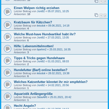
1
2
Einen Welpen richtig erziehen
Letzter Beitrag von
Joni92
«
05.07.2021, 10:25
Antworten:
10
1
2
Kratzbaum für Kätzchen?
Letzter Beitrag von
letsdoit
«
09.06.2021, 14:18
Antworten:
4
Welche Must-have Hundeartikel habt ihr?
Letzter Beitrag von
Joni92
«
27.03.2021, 13:05
Antworten:
6
Hilfe: Lebensmittelmotten!
Letzter Beitrag von
bpehm2
«
25.03.2021, 16:35
Antworten:
3
Tipps & Tricks gegen Hundehaare
Letzter Beitrag von
Joni92
«
01.03.2021, 08:03
Antworten:
2
Hundefutter (Barf) online bestellen?
Letzter Beitrag von
letsdoit
«
28.02.2021, 19:38
Antworten:
6
Welches Katzenfutter könntet ihr mir empfehlen?
Letzter Beitrag von
Joni92
«
14.02.2021, 20:56
Antworten:
1
Aquaristik Anfängergröße
Letzter Beitrag von
StewARt
«
25.01.2021, 20:42
Antworten:
1
Hecht Angeln?
Letzter Beitrag von
Joni92
«
01.12.2020, 14:12