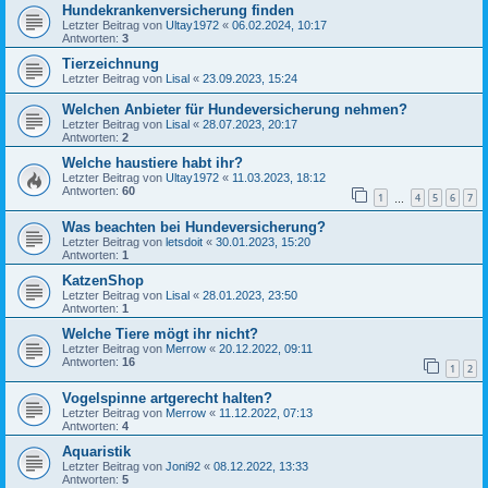
Hundekrankenversicherung finden
Letzter Beitrag von
Ultay1972
«
06.02.2024, 10:17
Antworten:
3
Tierzeichnung
Letzter Beitrag von
Lisal
«
23.09.2023, 15:24
Welchen Anbieter für Hundeversicherung nehmen?
Letzter Beitrag von
Lisal
«
28.07.2023, 20:17
Antworten:
2
Welche haustiere habt ihr?
Letzter Beitrag von
Ultay1972
«
11.03.2023, 18:12
Antworten:
60
1
4
5
6
7
…
Was beachten bei Hundeversicherung?
Letzter Beitrag von
letsdoit
«
30.01.2023, 15:20
Antworten:
1
KatzenShop
Letzter Beitrag von
Lisal
«
28.01.2023, 23:50
Antworten:
1
Welche Tiere mögt ihr nicht?
Letzter Beitrag von
Merrow
«
20.12.2022, 09:11
Antworten:
16
1
2
Vogelspinne artgerecht halten?
Letzter Beitrag von
Merrow
«
11.12.2022, 07:13
Antworten:
4
Aquaristik
Letzter Beitrag von
Joni92
«
08.12.2022, 13:33
Antworten:
5