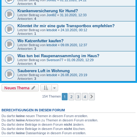
Antworten:
6
Krankenversicherung für Hund?
Letzter Beitrag von
Joni92
«
31.10.2020, 12:33
Antworten:
4
Könntet ihr mir eine gute Transportbox empfehlen?
Letzter Beitrag von
letsdoit
«
24.10.2020, 00:12
Antworten:
1
Wo Katzenfutter kaufen?
Letzter Beitrag von
letsdoit
«
09.09.2020, 12:37
Antworten:
3
Was tun bei Raupenansammlung im Haus?
Letzter Beitrag von
Svenson77
«
01.09.2020, 12:29
Antworten:
4
Sauberere Luft in Wohnung
Letzter Beitrag von
letsdoit
«
26.08.2020, 23:19
Antworten:
3
Neues Thema
1
2
3
4
Nächste
154 Themen
BERECHTIGUNGEN IN DIESEM FORUM
Du darfst
keine
neuen Themen in diesem Forum erstellen.
Du darfst
keine
Antworten zu Themen in diesem Forum erstellen.
Du darfst deine Beiträge in diesem Forum
nicht
ändern.
Du darfst deine Beiträge in diesem Forum
nicht
löschen.
Du darfst
keine
Dateianhänge in diesem Forum erstellen.