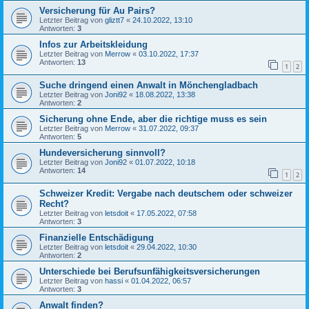
Versicherung für Au Pairs?
Letzter Beitrag von
gliztt7
«
24.10.2022, 13:10
Antworten:
3
Infos zur Arbeitskleidung
Letzter Beitrag von
Merrow
«
03.10.2022, 17:37
Antworten:
13
1
2
Suche dringend einen Anwalt in Mönchengladbach
Letzter Beitrag von
Joni92
«
18.08.2022, 13:38
Antworten:
2
Sicherung ohne Ende, aber die richtige muss es sein
Letzter Beitrag von
Merrow
«
31.07.2022, 09:37
Antworten:
5
Hundeversicherung sinnvoll?
Letzter Beitrag von
Joni92
«
01.07.2022, 10:18
Antworten:
14
1
2
Schweizer Kredit: Vergabe nach deutschem oder schweizer
Recht?
Letzter Beitrag von
letsdoit
«
17.05.2022, 07:58
Antworten:
3
Finanzielle Entschädigung
Letzter Beitrag von
letsdoit
«
29.04.2022, 10:30
Antworten:
2
Unterschiede bei Berufsunfähigkeitsversicherungen
Letzter Beitrag von
hassi
«
01.04.2022, 06:57
Antworten:
3
Anwalt finden?