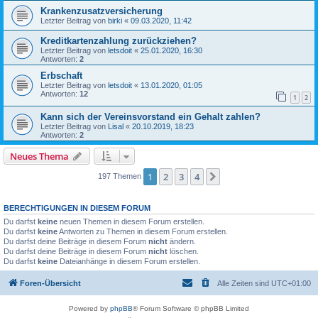
Krankenzusatzversicherung
Letzter Beitrag von
birki
«
09.03.2020, 11:42
Kreditkartenzahlung zurückziehen?
Letzter Beitrag von
letsdoit
«
25.01.2020, 16:30
Antworten:
2
Erbschaft
Letzter Beitrag von
letsdoit
«
13.01.2020, 01:05
Antworten:
12
1
2
Kann sich der Vereinsvorstand ein Gehalt zahlen?
Letzter Beitrag von
Lisal
«
20.10.2019, 18:23
Antworten:
2
Neues Thema
1
2
3
4
Nächste
197 Themen
BERECHTIGUNGEN IN DIESEM FORUM
Du darfst
keine
neuen Themen in diesem Forum erstellen.
Du darfst
keine
Antworten zu Themen in diesem Forum erstellen.
Du darfst deine Beiträge in diesem Forum
nicht
ändern.
Du darfst deine Beiträge in diesem Forum
nicht
löschen.
Du darfst
keine
Dateianhänge in diesem Forum erstellen.
Foren-Übersicht
Alle Zeiten sind
UTC+01:00
Powered by
phpBB
® Forum Software © phpBB Limited