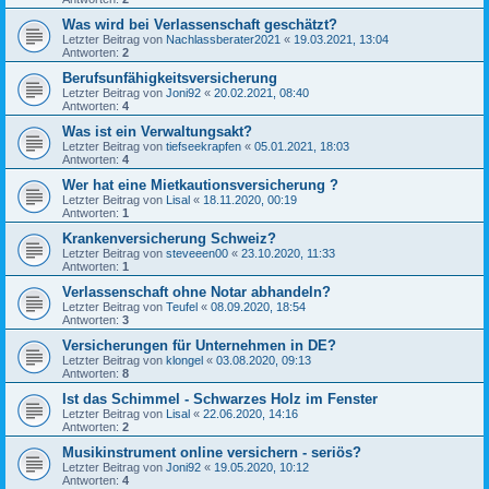
Was wird bei Verlassenschaft geschätzt?
Letzter Beitrag von
Nachlassberater2021
«
19.03.2021, 13:04
Antworten:
2
Berufsunfähigkeitsversicherung
Letzter Beitrag von
Joni92
«
20.02.2021, 08:40
Antworten:
4
Was ist ein Verwaltungsakt?
Letzter Beitrag von
tiefseekrapfen
«
05.01.2021, 18:03
Antworten:
4
Wer hat eine Mietkautionsversicherung ?
Letzter Beitrag von
Lisal
«
18.11.2020, 00:19
Antworten:
1
Krankenversicherung Schweiz?
Letzter Beitrag von
steveeen00
«
23.10.2020, 11:33
Antworten:
1
Verlassenschaft ohne Notar abhandeln?
Letzter Beitrag von
Teufel
«
08.09.2020, 18:54
Antworten:
3
Versicherungen für Unternehmen in DE?
Letzter Beitrag von
klongel
«
03.08.2020, 09:13
Antworten:
8
Ist das Schimmel - Schwarzes Holz im Fenster
Letzter Beitrag von
Lisal
«
22.06.2020, 14:16
Antworten:
2
Musikinstrument online versichern - seriös?
Letzter Beitrag von
Joni92
«
19.05.2020, 10:12
Antworten:
4