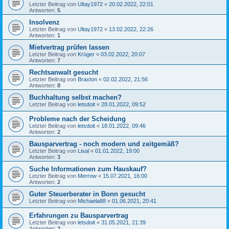
Letzter Beitrag von
Ultay1972
«
20.02.2022, 22:01
Antworten:
5
Insolvenz
Letzter Beitrag von
Ultay1972
«
13.02.2022, 22:26
Antworten:
1
Mietvertrag prüfen lassen
Letzter Beitrag von
Krüger
«
03.02.2022, 20:07
Antworten:
7
Rechtsanwalt gesucht
Letzter Beitrag von
Braxton
«
02.02.2022, 21:56
Antworten:
8
Buchhaltung selbst machen?
Letzter Beitrag von
letsdoit
«
28.01.2022, 09:52
Probleme nach der Scheidung
Letzter Beitrag von
letsdoit
«
18.01.2022, 09:46
Antworten:
2
Bausparvertrag - noch modern und zeitgemäß?
Letzter Beitrag von
Lisal
«
01.01.2022, 19:00
Antworten:
3
Suche Informationen zum Hauskauf?
Letzter Beitrag von
Merrow
«
15.07.2021, 16:00
Antworten:
2
Guter Steuerberater in Bonn gesucht
Letzter Beitrag von
Michaela88
«
01.06.2021, 20:41
Erfahrungen zu Bausparvertrag
Letzter Beitrag von
letsdoit
«
31.05.2021, 21:39
Antworten:
2