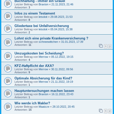
Buchhaltung - immer ein Grauel
Letzter Beitrag von
Braxton
«
21.11.2023, 21:46
Antworten:
3
Infos zu einem Testament
Letzter Beitrag von
letsdoit
«
29.08.2023, 21:53
Antworten:
8
Gliedertaxe bei Unfallversicherung
Letzter Beitrag von
letsdoit
«
05.04.2023, 15:38
Antworten:
2
Lohnt sich eine private Krankenversicherung ?
Letzter Beitrag von
schneewittchen
«
31.01.2023, 17:39
Antworten:
11
1
2
Umzugskosten bei Scheidung?
Letzter Beitrag von
Merrow
«
05.12.2022, 19:15
Antworten:
4
KFZ-Haftpflicht der AXA?
Letzter Beitrag von
Merrow
«
30.11.2022, 09:56
Antworten:
9
Optimale Absicherung für das Kind?
Letzter Beitrag von
Merrow
«
21.11.2022, 19:19
Antworten:
1
Hauptuntersuchungen machen lassen
Letzter Beitrag von
Braxton
«
16.11.2022, 23:43
Antworten:
1
Wie werde ich Makler?
Letzter Beitrag von
Maatzze
«
28.10.2022, 20:45
Antworten:
15
1
2