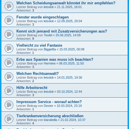
Welchen Scheidungsanwalt könntet ihr mir empfehlen?
Letzter Beitrag von
letsdoit
«
21.11.2025, 18:01
Antworten:
3
Fenster wurde eingeschlagen
Letzter Beitrag von
letsdoit
«
12.09.2025, 20:04
Antworten:
3
Kennt sich jemand mit Zusatzversicherungen aus?
Letzter Beitrag von
Teufel
«
25.06.2025, 14:09
Antworten:
9
Vielleicht zu viel Fantasie
Letzter Beitrag von
BiggieBa
«
15.03.2025, 00:08
Antworten:
1
Erbe aus Spanien was muss ich beachten?
Letzter Beitrag von
Hermine
«
06.03.2025, 11:50
Antworten:
3
Welchen Rechtsanwalt?
Letzter Beitrag von
letsdoit
«
14.01.2025, 19:36
Antworten:
2
Hilfe Arbeitsrecht
Letzter Beitrag von
letsdoit
«
03.10.2024, 12:44
Antworten:
3
Impressum Service - worauf achten?
Letzter Beitrag von
Dexter
«
10.03.2024, 23:19
Antworten:
1
Tierkrankenversicherung abschließen
Letzter Beitrag von
klarabella
«
21.02.2024, 10:37
Antworten:
4