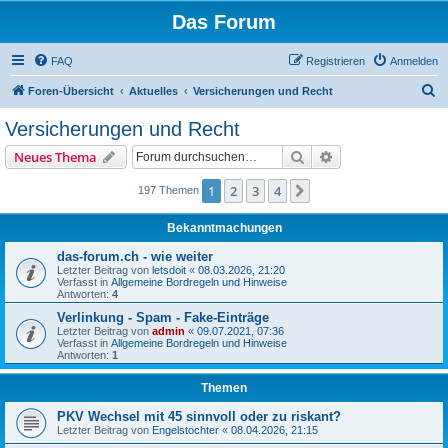
Das Forum
FAQ
Registrieren
Anmelden
S
Foren-Übersicht
Aktuelles
Versicherungen und Recht
u
Versicherungen und Recht
c
Suche
Erweiterte Suche
Neues Thema
h
e
1
2
3
4
Nächste
197 Themen
Bekanntmachungen
das-forum.ch - wie weiter
Letzter Beitrag von
letsdoit
«
08.03.2026, 21:20
Verfasst in
Allgemeine Bordregeln und Hinweise
Antworten:
4
Verlinkung - Spam - Fake-Einträge
Letzter Beitrag von
admin
«
09.07.2021, 07:36
Verfasst in
Allgemeine Bordregeln und Hinweise
Antworten:
1
Themen
PKV Wechsel mit 45 sinnvoll oder zu riskant?
Letzter Beitrag von
Engelstochter
«
08.04.2026, 21:15