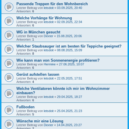
Passende Treppen für den Wohnbereich
Letzter Beitrag von
letsdoit
«
03.09.2025, 20:40
Antworten:
6
Welche Vorhänge für Wohnung
Letzter Beitrag von
letsdoit
«
02.09.2025, 22:34
Antworten:
6
WG in München gesucht
Letzter Beitrag von
Dexter
«
15.08.2025, 20:06
Antworten:
1
Welcher Staubsauger ist am besten für Teppiche geeignet?
Letzter Beitrag von
letsdoit
«
08.08.2025, 15:09
Antworten:
8
Wie kann man von Sonnenenergie profitieren?
Letzter Beitrag von
Hermine
«
27.06.2025, 10:07
Antworten:
6
Gerüst aufstellen lassen
Letzter Beitrag von
letsdoit
«
22.05.2025, 17:51
Antworten:
4
Welche Ventilatoren könnte ich mir im Wohnzimmer
einbauen?
Letzter Beitrag von
letsdoit
«
29.04.2025, 18:27
Antworten:
6
Fußboden
Letzter Beitrag von
letsdoit
«
25.04.2025, 21:23
Antworten:
5
Wünsche mir eine Lösung
Letzter Beitrag von
Dexter
«
14.04.2025, 23:27
Antworten:
2