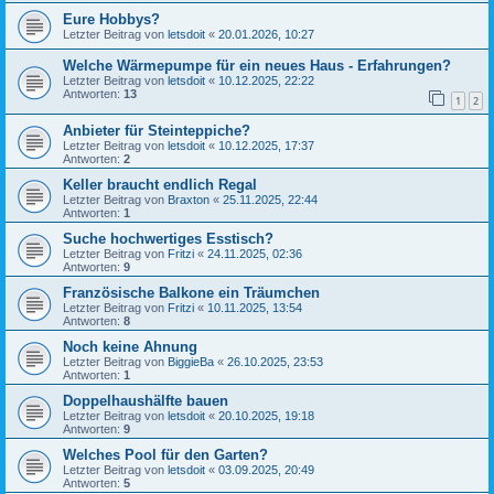
Eure Hobbys?
Letzter Beitrag von
letsdoit
«
20.01.2026, 10:27
Welche Wärmepumpe für ein neues Haus - Erfahrungen?
Letzter Beitrag von
letsdoit
«
10.12.2025, 22:22
Antworten:
13
1
2
Anbieter für Steinteppiche?
Letzter Beitrag von
letsdoit
«
10.12.2025, 17:37
Antworten:
2
Keller braucht endlich Regal
Letzter Beitrag von
Braxton
«
25.11.2025, 22:44
Antworten:
1
Suche hochwertiges Esstisch?
Letzter Beitrag von
Fritzi
«
24.11.2025, 02:36
Antworten:
9
Französische Balkone ein Träumchen
Letzter Beitrag von
Fritzi
«
10.11.2025, 13:54
Antworten:
8
Noch keine Ahnung
Letzter Beitrag von
BiggieBa
«
26.10.2025, 23:53
Antworten:
1
Doppelhaushälfte bauen
Letzter Beitrag von
letsdoit
«
20.10.2025, 19:18
Antworten:
9
Welches Pool für den Garten?
Letzter Beitrag von
letsdoit
«
03.09.2025, 20:49
Antworten:
5