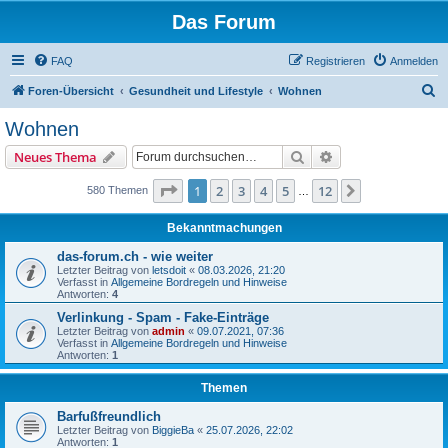
Das Forum
FAQ
Registrieren
Anmelden
S
Foren-Übersicht
Gesundheit und Lifestyle
Wohnen
u
Wohnen
c
Suche
Erweiterte Suche
Neues Thema
h
e
Seite
1
von
12
1
2
3
4
5
12
Nächste
580 Themen
…
Bekanntmachungen
das-forum.ch - wie weiter
Letzter Beitrag von
letsdoit
«
08.03.2026, 21:20
Verfasst in
Allgemeine Bordregeln und Hinweise
Antworten:
4
Verlinkung - Spam - Fake-Einträge
Letzter Beitrag von
admin
«
09.07.2021, 07:36
Verfasst in
Allgemeine Bordregeln und Hinweise
Antworten:
1
Themen
Barfußfreundlich
Letzter Beitrag von
BiggieBa
«
25.07.2026, 22:02
Antworten:
1