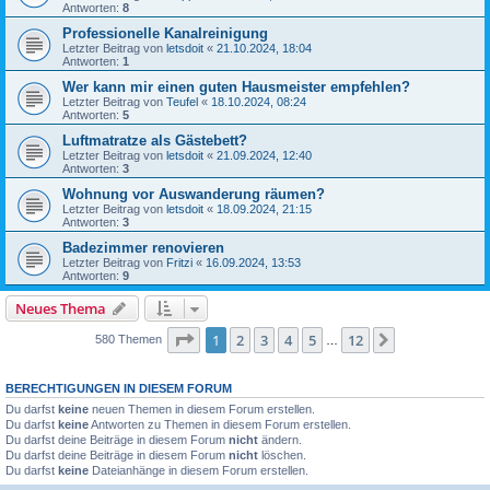
Antworten:
8
Professionelle Kanalreinigung
Letzter Beitrag von
letsdoit
«
21.10.2024, 18:04
Antworten:
1
Wer kann mir einen guten Hausmeister empfehlen?
Letzter Beitrag von
Teufel
«
18.10.2024, 08:24
Antworten:
5
Luftmatratze als Gästebett?
Letzter Beitrag von
letsdoit
«
21.09.2024, 12:40
Antworten:
3
Wohnung vor Auswanderung räumen?
Letzter Beitrag von
letsdoit
«
18.09.2024, 21:15
Antworten:
3
Badezimmer renovieren
Letzter Beitrag von
Fritzi
«
16.09.2024, 13:53
Antworten:
9
Neues Thema
Seite
1
von
12
1
2
3
4
5
12
Nächste
580 Themen
…
BERECHTIGUNGEN IN DIESEM FORUM
Du darfst
keine
neuen Themen in diesem Forum erstellen.
Du darfst
keine
Antworten zu Themen in diesem Forum erstellen.
Du darfst deine Beiträge in diesem Forum
nicht
ändern.
Du darfst deine Beiträge in diesem Forum
nicht
löschen.
Du darfst
keine
Dateianhänge in diesem Forum erstellen.