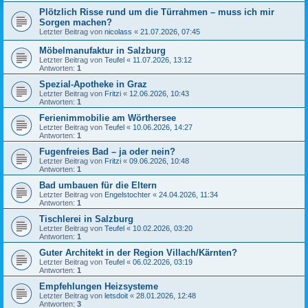
Plötzlich Risse rund um die Türrahmen – muss ich mir
Sorgen machen?
Letzter Beitrag von
nicolass
«
21.07.2026, 07:45
Möbelmanufaktur in Salzburg
Letzter Beitrag von
Teufel
«
11.07.2026, 13:12
Antworten:
1
Spezial-Apotheke in Graz
Letzter Beitrag von
Fritzi
«
12.06.2026, 10:43
Antworten:
1
Ferienimmobilie am Wörthersee
Letzter Beitrag von
Teufel
«
10.06.2026, 14:27
Antworten:
1
Fugenfreies Bad – ja oder nein?
Letzter Beitrag von
Fritzi
«
09.06.2026, 10:48
Antworten:
1
Bad umbauen für die Eltern
Letzter Beitrag von
Engelstochter
«
24.04.2026, 11:34
Antworten:
1
Tischlerei in Salzburg
Letzter Beitrag von
Teufel
«
10.02.2026, 03:20
Antworten:
1
Guter Architekt in der Region Villach/Kärnten?
Letzter Beitrag von
Teufel
«
06.02.2026, 03:19
Antworten:
1
Empfehlungen Heizsysteme
Letzter Beitrag von
letsdoit
«
28.01.2026, 12:48
Antworten:
3