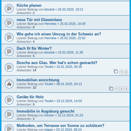
Küche planen
Letzter Beitrag von
letsdoit
«
25.02.2025, 18:21
Antworten:
2
neue Tür mit Glaseinlass
Letzter Beitrag von
Hermine
«
25.02.2025, 16:09
Antworten:
8
Wie gehe ich einen Umzug in der Schweiz an?
Letzter Beitrag von
Hermine
«
25.02.2025, 15:02
Antworten:
4
Dach fit für Winter?
Letzter Beitrag von
letsdoit
«
15.02.2025, 11:30
Antworten:
5
Dusche aus Glas. Wer hat's schon gemacht?
Letzter Beitrag von
Teufel
«
15.01.2025, 09:28
Antworten:
14
1
2
Immobilien einrichtung
Letzter Beitrag von
Teufel
«
08.01.2025, 04:13
Antworten:
22
1
2
3
Geräte für Holz
Letzter Beitrag von
Teufel
«
19.12.2024, 14:03
Antworten:
9
Immobilie in Augsburg gesucht
Letzter Beitrag von
Dexter
«
15.12.2024, 01:23
Antworten:
3
Methoden, um Terrasse vor Sonne zu schützen?
Letzter Beitrag von
klappi
«
03.12.2024, 08:24