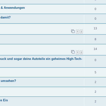
en & Anwendungen
0
 damit?
0
13
1
2
8
14
1
2
uck und sogar deine Autoteile ein geheimes High-Tech-
0
5
n umsehen?
2
2
es Eis
2