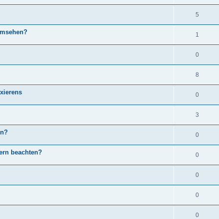
5
 umsehen?
1
0
8
oxierens
0
3
en?
0
ern beachten?
0
0
0
0