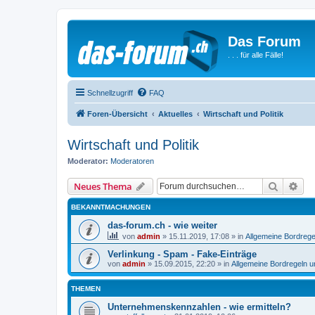
Das Forum
. . . für alle Fälle!
Schnellzugriff
FAQ
Foren-Übersicht
Aktuelles
Wirtschaft und Politik
Wirtschaft und Politik
Moderator:
Moderatoren
Suche
Erw
Neues Thema
BEKANNTMACHUNGEN
das-forum.ch - wie weiter
von
admin
»
15.11.2019, 17:08
» in
Allgemeine Bordrege
Verlinkung - Spam - Fake-Einträge
von
admin
»
15.09.2015, 22:20
» in
Allgemeine Bordregeln 
THEMEN
Unternehmenskennzahlen - wie ermitteln?