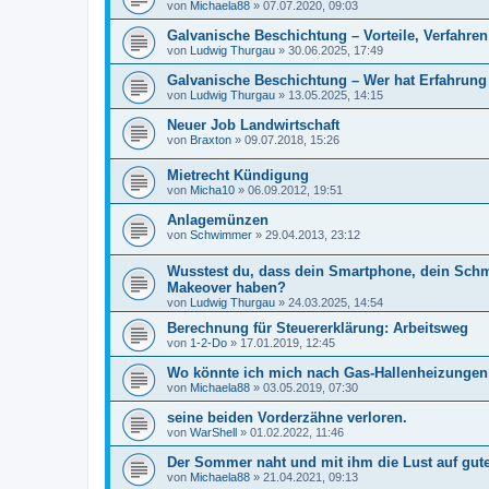
von
Michaela88
»
07.07.2020, 09:03
Galvanische Beschichtung – Vorteile, Verfahr
von
Ludwig Thurgau
»
30.06.2025, 17:49
Galvanische Beschichtung – Wer hat Erfahrung
von
Ludwig Thurgau
»
13.05.2025, 14:15
Neuer Job Landwirtschaft
von
Braxton
»
09.07.2018, 15:26
Mietrecht Kündigung
von
Micha10
»
06.09.2012, 19:51
Anlagemünzen
von
Schwimmer
»
29.04.2013, 23:12
Wusstest du, dass dein Smartphone, dein Schm
Makeover haben?
von
Ludwig Thurgau
»
24.03.2025, 14:54
Berechnung für Steuererklärung: Arbeitsweg
von
1-2-Do
»
17.01.2019, 12:45
Wo könnte ich mich nach Gas-Hallenheizunge
von
Michaela88
»
03.05.2019, 07:30
seine beiden Vorderzähne verloren.
von
WarShell
»
01.02.2022, 11:46
Der Sommer naht und mit ihm die Lust auf gut
von
Michaela88
»
21.04.2021, 09:13