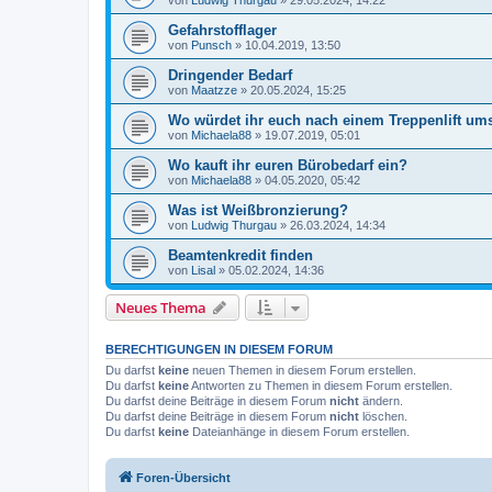
von
Ludwig Thurgau
»
29.05.2024, 14:22
Gefahrstofflager
von
Punsch
»
10.04.2019, 13:50
Dringender Bedarf
von
Maatzze
»
20.05.2024, 15:25
Wo würdet ihr euch nach einem Treppenlift u
von
Michaela88
»
19.07.2019, 05:01
Wo kauft ihr euren Bürobedarf ein?
von
Michaela88
»
04.05.2020, 05:42
Was ist Weißbronzierung?
von
Ludwig Thurgau
»
26.03.2024, 14:34
Beamtenkredit finden
von
Lisal
»
05.02.2024, 14:36
Neues Thema
BERECHTIGUNGEN IN DIESEM FORUM
Du darfst
keine
neuen Themen in diesem Forum erstellen.
Du darfst
keine
Antworten zu Themen in diesem Forum erstellen.
Du darfst deine Beiträge in diesem Forum
nicht
ändern.
Du darfst deine Beiträge in diesem Forum
nicht
löschen.
Du darfst
keine
Dateianhänge in diesem Forum erstellen.
Foren-Übersicht