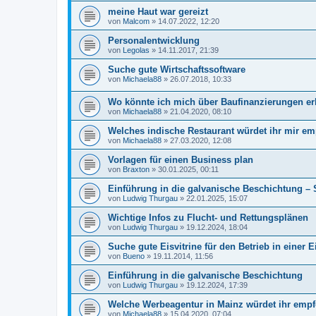
meine Haut war gereizt
von
Malcom
»
14.07.2022, 12:20
Personalentwicklung
von
Legolas
»
14.11.2017, 21:39
Suche gute Wirtschaftssoftware
von
Michaela88
»
26.07.2018, 10:33
Wo könnte ich mich über Baufinanzierungen e
von
Michaela88
»
21.04.2020, 08:10
Welches indische Restaurant würdet ihr mir e
von
Michaela88
»
27.03.2020, 12:08
Vorlagen für einen Business plan
von
Braxton
»
30.01.2025, 00:11
Einführung in die galvanische Beschichtung – S
von
Ludwig Thurgau
»
22.01.2025, 15:07
Wichtige Infos zu Flucht- und Rettungsplänen
von
Ludwig Thurgau
»
19.12.2024, 18:04
Suche gute Eisvitrine für den Betrieb in einer E
von
Bueno
»
19.11.2014, 11:56
Einführung in die galvanische Beschichtung
von
Ludwig Thurgau
»
19.12.2024, 17:39
Welche Werbeagentur in Mainz würdet ihr emp
von
Michaela88
»
15.04.2020, 07:04