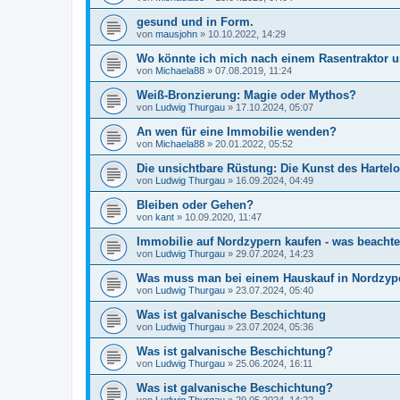
gesund und in Form.
von
mausjohn
»
10.10.2022, 14:29
Wo könnte ich mich nach einem Rasentraktor
von
Michaela88
»
07.08.2019, 11:24
Weiß-Bronzierung: Magie oder Mythos?
von
Ludwig Thurgau
»
17.10.2024, 05:07
An wen für eine Immobilie wenden?
von
Michaela88
»
20.01.2022, 05:52
Die unsichtbare Rüstung: Die Kunst des Hartel
von
Ludwig Thurgau
»
16.09.2024, 04:49
Bleiben oder Gehen?
von
kant
»
10.09.2020, 11:47
Immobilie auf Nordzypern kaufen - was beacht
von
Ludwig Thurgau
»
29.07.2024, 14:23
Was muss man bei einem Hauskauf in Nordzyp
von
Ludwig Thurgau
»
23.07.2024, 05:40
Was ist galvanische Beschichtung
von
Ludwig Thurgau
»
23.07.2024, 05:36
Was ist galvanische Beschichtung?
von
Ludwig Thurgau
»
25.06.2024, 16:11
Was ist galvanische Beschichtung?