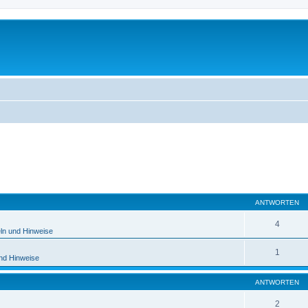
eiterte Suche
ANTWORTEN
4
ln und Hinweise
1
und Hinweise
ANTWORTEN
2