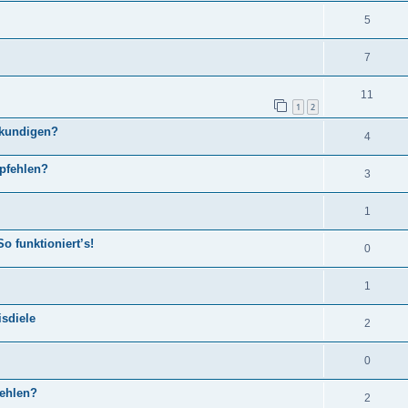
5
7
11
1
2
rkundigen?
4
mpfehlen?
3
1
o funktioniert’s!
0
1
isdiele
2
0
fehlen?
2