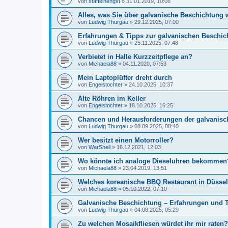
von
staffelhengst
»
31.01.2019, 10:06
Alles, was Sie über galvanische Beschichtung 
von
Ludwig Thurgau
»
29.12.2025, 07:00
Erfahrungen & Tipps zur galvanischen Beschic
von
Ludwig Thurgau
»
25.11.2025, 07:48
Verbietet in Halle Kurzzeitpflege an?
von
Michaela88
»
04.11.2020, 07:53
Mein Laptoplüfter dreht durch
von
Engelstochter
»
24.10.2025, 10:37
Alte Röhren im Keller
von
Engelstochter
»
18.10.2025, 16:25
Chancen und Herausforderungen der galvanisch
von
Ludwig Thurgau
»
08.09.2025, 08:40
Wer besitzt einen Motorroller?
von
WarShell
»
16.12.2021, 12:03
Wo könnte ich analoge Dieseluhren bekommen
von
Michaela88
»
23.04.2019, 13:51
Welches koreanische BBQ Restaurant in Düssel
von
Michaela88
»
05.10.2022, 07:10
Galvanische Beschichtung – Erfahrungen und 
von
Ludwig Thurgau
»
04.08.2025, 05:29
Zu welchen Mosaikfliesen würdet ihr mir raten?