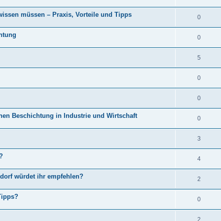
wissen müssen – Praxis, Vorteile und Tipps
0
htung
0
5
0
0
en Beschichtung in Industrie und Wirtschaft
0
3
?
4
dorf würdet ihr empfehlen?
2
Tipps?
0
2