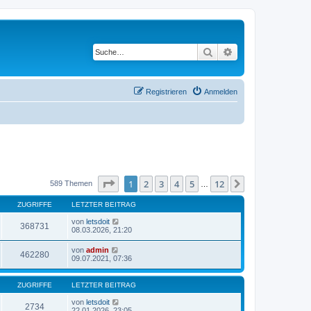
Suche
Erweiterte Suche
Registrieren
Anmelden
Seite
1
von
12
1
2
3
4
5
12
Nächste
589 Themen
…
ZUGRIFFE
LETZTER BEITRAG
von
letsdoit
368731
08.03.2026, 21:20
von
admin
462280
09.07.2021, 07:36
ZUGRIFFE
LETZTER BEITRAG
von
letsdoit
2734
22.01.2026, 23:05