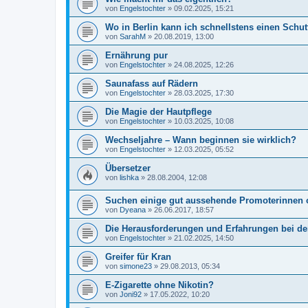
von
Engelstochter
»
09.02.2025, 15:21
Wo in Berlin kann ich schnellstens einen Schut
von
SarahM
»
20.08.2019, 13:00
Ernährung pur
von
Engelstochter
»
24.08.2025, 12:26
Saunafass auf Rädern
von
Engelstochter
»
28.03.2025, 17:30
Die Magie der Hautpflege
von
Engelstochter
»
10.03.2025, 10:08
Wechseljahre – Wann beginnen sie wirklich?
von
Engelstochter
»
12.03.2025, 05:52
Übersetzer
von
lishka
»
28.08.2004, 12:08
Suchen einige gut aussehende Promoterinnen 
von
Dyeana
»
26.06.2017, 18:57
Die Herausforderungen und Erfahrungen bei d
von
Engelstochter
»
21.02.2025, 14:50
Greifer für Kran
von
simone23
»
29.08.2013, 05:34
E-Zigarette ohne Nikotin?
von
Joni92
»
17.05.2022, 10:20