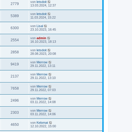
von
letsdoit
2779
13.03.2024, 12:37
von
letsdoit
5389
11.03.2024, 15:22
von
Lisal
6300
23.10.2023, 16:45
von
admin
2554
16.10.2023, 18:13
von
letsdoit
2858
28.08.2023, 20:08
von
Merrow
9419
29.11.2022, 13:11
von
Merrow
2137
29.11.2022, 13:10
von
Merrow
7658
29.11.2022, 07:03
von
Merrow
2496
03.11.2022, 14:08
von
Merrow
2303
03.11.2022, 14:06
von
Kelomat
4650
12.10.2022, 15:00