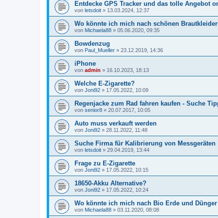
Entdecke GPS Tracker und das tolle Angebot o
von
letsdoit
»
13.03.2024, 12:37
Wo könnte ich mich nach schönen Brautkleid
von
Michaela88
»
05.06.2020, 09:35
Bowdenzug
von
Paul_Mueller
»
23.12.2019, 14:36
iPhone
von
admin
»
16.10.2023, 18:13
Welche E-Zigarette?
von
Joni92
»
17.05.2022, 10:09
Regenjacke zum Rad fahren kaufen - Suche Tip
von
senior8
»
20.07.2017, 10:05
Auto muss verkauft werden
von
Joni92
»
28.11.2022, 11:48
Suche Firma für Kalibrierung von Messgeräten
von
letsdoit
»
29.04.2019, 13:44
Frage zu E-Zigarette
von
Joni92
»
17.05.2022, 10:15
18650-Akku Alternative?
von
Joni92
»
17.05.2022, 10:24
Wo könnte ich mich nach Bio Erde und Dünge
von
Michaela88
»
03.11.2020, 08:08