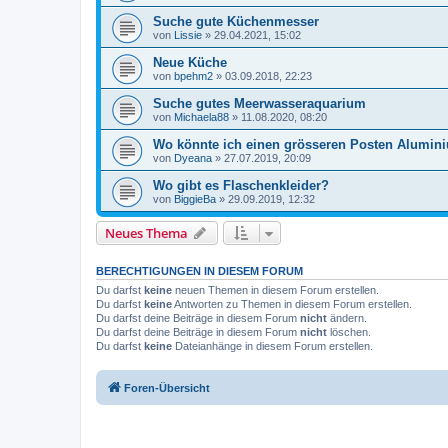
Suche gute Küchenmesser
von
Lissie
»
29.04.2021, 15:02
Neue Küche
von
bpehm2
»
03.09.2018, 22:23
Suche gutes Meerwasseraquarium
von
Michaela88
»
11.08.2020, 08:20
Wo könnte ich einen grösseren Posten Alumin
von
Dyeana
»
27.07.2019, 20:09
Wo gibt es Flaschenkleider?
von
BiggieBa
»
29.09.2019, 12:32
Neues Thema
BERECHTIGUNGEN IN DIESEM FORUM
Du darfst
keine
neuen Themen in diesem Forum erstellen.
Du darfst
keine
Antworten zu Themen in diesem Forum erstellen.
Du darfst deine Beiträge in diesem Forum
nicht
ändern.
Du darfst deine Beiträge in diesem Forum
nicht
löschen.
Du darfst
keine
Dateianhänge in diesem Forum erstellen.
Foren-Übersicht