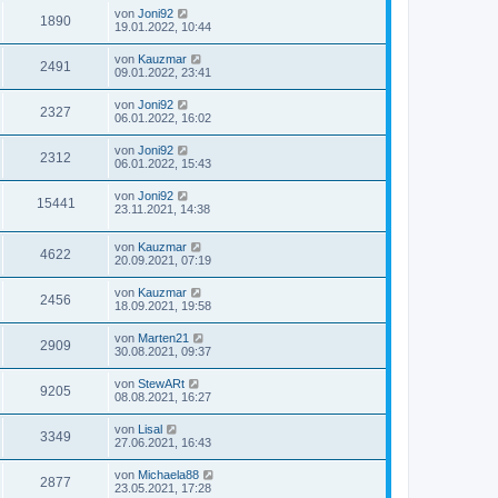
von
Joni92
1890
19.01.2022, 10:44
von
Kauzmar
2491
09.01.2022, 23:41
von
Joni92
2327
06.01.2022, 16:02
von
Joni92
2312
06.01.2022, 15:43
von
Joni92
15441
23.11.2021, 14:38
von
Kauzmar
4622
20.09.2021, 07:19
von
Kauzmar
2456
18.09.2021, 19:58
von
Marten21
2909
30.08.2021, 09:37
von
StewARt
9205
08.08.2021, 16:27
von
Lisal
3349
27.06.2021, 16:43
von
Michaela88
2877
23.05.2021, 17:28