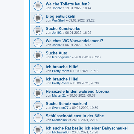
Welche Toilette kaufen?
von
Joni92
»
19.01.2022, 10:44
Blog entwickeln
von
WarShell
»
09.01.2022, 23:22
Suche Kunstwerke
von
Joni92
»
06.01.2022, 16:02
Welches WC Vorwandelement?
von
Joni92
»
06.01.2022, 15:43
Suche Auto
von
ferencgeisler
»
26.08.2019, 07:23
ich brauche Hilfe!
von
PrettyPoem
»
11.09.2021, 21:16
ich brauche Hilfe!
von
PrettyPoem
»
15.09.2021, 20:39
Reiseziele finden während Corona
von
Marten21
»
30.08.2021, 09:37
Suche Schutzmasken!
von
Svenson77
»
09.04.2020, 10:30
Schlüsselnotdienst in der Nähe
von
Michaela88
»
24.05.2021, 22:05
Ich suche Rat bezüglich einer Babyschaukel
von
Michaela88
»
23.05.2021, 17:28