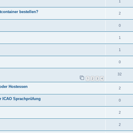
1
tcontainer bestellen?
2
0
1
1
0
32
1
2
3
4
oder Hostessen
2
er ICAO Sprachprüfung
0
2
2