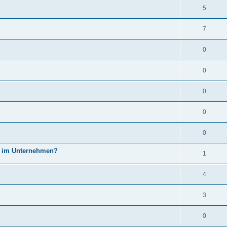
5
7
0
0
0
0
0
h im Unternehmen?
1
4
3
0