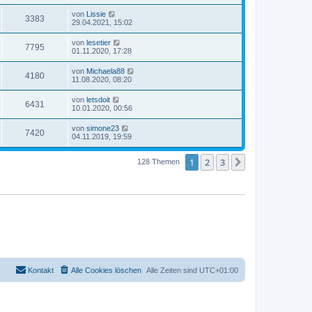
von
Lissie
3383
29.04.2021, 15:02
von
lesetier
7795
01.11.2020, 17:28
von
Michaela88
4180
11.08.2020, 08:20
von
letsdoit
6431
10.01.2020, 00:56
von
simone23
7420
04.11.2019, 19:59
1
2
3
Nächste
128 Themen
Kontakt
Alle Cookies löschen
Alle Zeiten sind
UTC+01:00