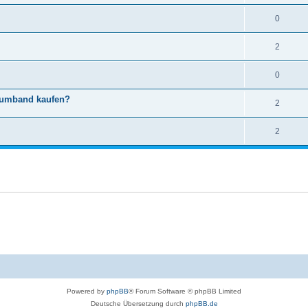
0
2
0
iumband kaufen?
2
2
Powered by
phpBB
® Forum Software © phpBB Limited
Deutsche Übersetzung durch
phpBB.de