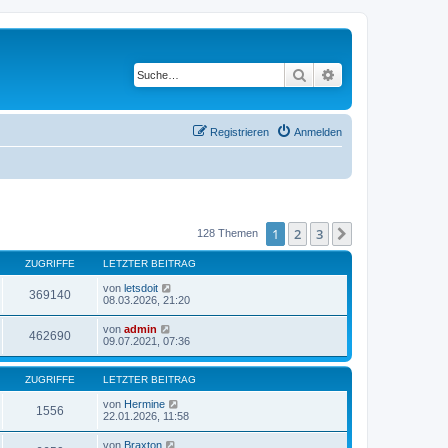
Suche
Erweiterte Suche
Registrieren
Anmelden
1
2
3
Nächste
128 Themen
ZUGRIFFE
LETZTER BEITRAG
von
letsdoit
369140
08.03.2026, 21:20
von
admin
462690
09.07.2021, 07:36
ZUGRIFFE
LETZTER BEITRAG
von
Hermine
1556
22.01.2026, 11:58
von
Braxton