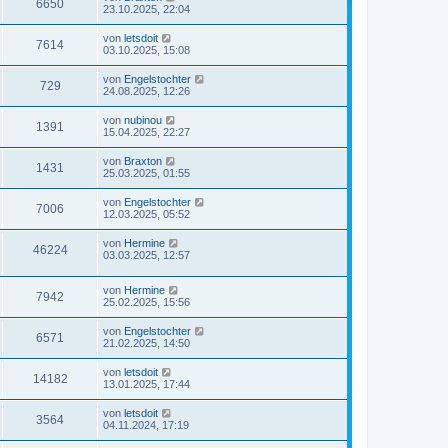
6650
23.10.2025, 22:04
von
letsdoit
7614
03.10.2025, 15:08
von
Engelstochter
729
24.08.2025, 12:26
von
nubinou
1391
15.04.2025, 22:27
von
Braxton
1431
25.03.2025, 01:55
von
Engelstochter
7006
12.03.2025, 05:52
von
Hermine
46224
03.03.2025, 12:57
von
Hermine
7942
25.02.2025, 15:56
von
Engelstochter
6571
21.02.2025, 14:50
von
letsdoit
14182
13.01.2025, 17:44
von
letsdoit
3564
04.11.2024, 17:19