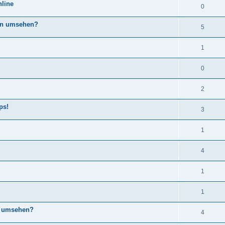
nline
0
ern umsehen?
5
1
0
2
ps!
3
1
4
1
1
r umsehen?
4