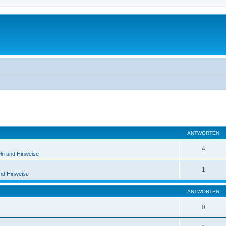
eiterte Suche
ANTWORTEN
4
ln und Hinweise
1
und Hinweise
ANTWORTEN
0