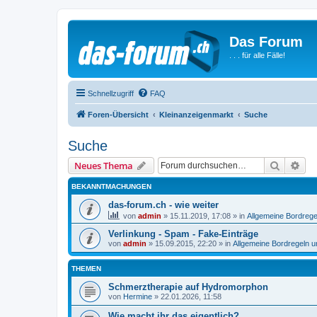
Das Forum
. . . für alle Fälle!
Schnellzugriff
FAQ
Foren-Übersicht
Kleinanzeigenmarkt
Suche
Suche
Suche
Erw
Neues Thema
BEKANNTMACHUNGEN
das-forum.ch - wie weiter
von
admin
»
15.11.2019, 17:08
» in
Allgemeine Bordrege
Verlinkung - Spam - Fake-Einträge
von
admin
»
15.09.2015, 22:20
» in
Allgemeine Bordregeln 
THEMEN
Schmerztherapie auf Hydromorphon
von
Hermine
»
22.01.2026, 11:58
Wie macht ihr das eigentlich?