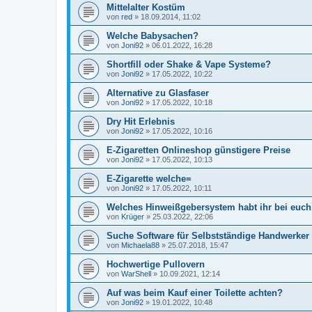
Mittelalter Kostüm
von
red
»
18.09.2014, 11:02
Welche Babysachen?
von
Joni92
»
06.01.2022, 16:28
Shortfill oder Shake & Vape Systeme?
von
Joni92
»
17.05.2022, 10:22
Alternative zu Glasfaser
von
Joni92
»
17.05.2022, 10:18
Dry Hit Erlebnis
von
Joni92
»
17.05.2022, 10:16
E-Zigaretten Onlineshop günstigere Preise
von
Joni92
»
17.05.2022, 10:13
E-Zigarette welche=
von
Joni92
»
17.05.2022, 10:11
Welches Hinweißgebersystem habt ihr bei euc
von
Krüger
»
25.03.2022, 22:06
Suche Software für Selbstständige Handwerker
von
Michaela88
»
25.07.2018, 15:47
Hochwertige Pullovern
von
WarShell
»
10.09.2021, 12:14
Auf was beim Kauf einer Toilette achten?
von
Joni92
»
19.01.2022, 10:48