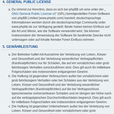
4. GENERAL PUBLIC LICENSE
Du nimmst zur Kenntnis, dass es sich bei phpBB um eine unter der „
GNU General Public License v2
“ (GPL) bereitgestellten Foren-Software
von phpBB Limited (www.phpbb.com) handelt; deutschsprachige
Informationen werden durch die deutschsprachige Community unter
www.phpbb.de zur Verfügung gestellt. Beide haben keinen Einfluss auf
die Art und Weise, wie die Software verwendet wird. Sie können
insbesondere die Verwendung der Software für bestimmte Zwecke nicht
untersagen oder auf Inhalte fremder Foren Einfluss nehmen.
5. GEWÄHRLEISTUNG
Der Betreiber haftet mit Ausnahme der Verletzung von Leben, Körper
und Gesundheit und der Verletzung wesentlicher Vertragspflichten
(Kardinalpflichten) nur für Schäden, die auf ein vorsätzliches oder grob
fahrlässiges Verhalten zurückzuführen sind. Dies gilt auch für mittelbare
Folgeschäden wie insbesondere entgangenen Gewinn.
Die Haftung ist gegenüber Verbrauchern außer bei vorsätzlichem oder
grob fahrlässigem Verhalten oder bei Schäden aus der Verletzung von
Leben, Körper und Gesundheit und der Verletzung wesentlicher
Vertragspflichten (Kardinalpflichten) auf die bei Vertragsschluss
typischerweise vorhersehbaren Schäden und im übrigen der Höhe nach
auf die vertragstypischen Durchschnittsschäden begrenzt. Dies gilt auch
für mittelbare Folgeschäden wie insbesondere entgangenen Gewinn.
Die Haftung ist gegenüber Unternehmern außer bei der Verletzung von
Leben, Körper und Gesundheit oder vorsätzlichem oder grob