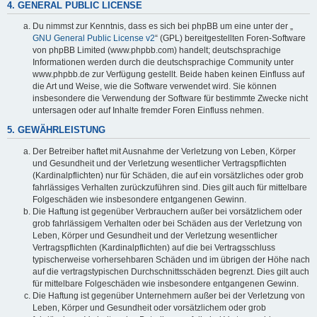
4. GENERAL PUBLIC LICENSE
Du nimmst zur Kenntnis, dass es sich bei phpBB um eine unter der „
GNU General Public License v2
“ (GPL) bereitgestellten Foren-Software
von phpBB Limited (www.phpbb.com) handelt; deutschsprachige
Informationen werden durch die deutschsprachige Community unter
www.phpbb.de zur Verfügung gestellt. Beide haben keinen Einfluss auf
die Art und Weise, wie die Software verwendet wird. Sie können
insbesondere die Verwendung der Software für bestimmte Zwecke nicht
untersagen oder auf Inhalte fremder Foren Einfluss nehmen.
5. GEWÄHRLEISTUNG
Der Betreiber haftet mit Ausnahme der Verletzung von Leben, Körper
und Gesundheit und der Verletzung wesentlicher Vertragspflichten
(Kardinalpflichten) nur für Schäden, die auf ein vorsätzliches oder grob
fahrlässiges Verhalten zurückzuführen sind. Dies gilt auch für mittelbare
Folgeschäden wie insbesondere entgangenen Gewinn.
Die Haftung ist gegenüber Verbrauchern außer bei vorsätzlichem oder
grob fahrlässigem Verhalten oder bei Schäden aus der Verletzung von
Leben, Körper und Gesundheit und der Verletzung wesentlicher
Vertragspflichten (Kardinalpflichten) auf die bei Vertragsschluss
typischerweise vorhersehbaren Schäden und im übrigen der Höhe nach
auf die vertragstypischen Durchschnittsschäden begrenzt. Dies gilt auch
für mittelbare Folgeschäden wie insbesondere entgangenen Gewinn.
Die Haftung ist gegenüber Unternehmern außer bei der Verletzung von
Leben, Körper und Gesundheit oder vorsätzlichem oder grob