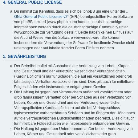
4. GENERAL PUBLIC LICENSE
Du nimmst zur Kenntnis, dass es sich bei phpBB um eine unter der „
GNU General Public License v2
“ (GPL) bereitgestellten Foren-Software
von phpBB Limited (www.phpbb.com) handelt; deutschsprachige
Informationen werden durch die deutschsprachige Community unter
www.phpbb.de zur Verfügung gestellt. Beide haben keinen Einfluss auf
die Art und Weise, wie die Software verwendet wird. Sie können
insbesondere die Verwendung der Software für bestimmte Zwecke nicht
untersagen oder auf Inhalte fremder Foren Einfluss nehmen.
5. GEWÄHRLEISTUNG
Der Betreiber haftet mit Ausnahme der Verletzung von Leben, Körper
und Gesundheit und der Verletzung wesentlicher Vertragspflichten
(Kardinalpflichten) nur für Schäden, die auf ein vorsätzliches oder grob
fahrlässiges Verhalten zurückzuführen sind. Dies gilt auch für mittelbare
Folgeschäden wie insbesondere entgangenen Gewinn.
Die Haftung ist gegenüber Verbrauchern außer bei vorsätzlichem oder
grob fahrlässigem Verhalten oder bei Schäden aus der Verletzung von
Leben, Körper und Gesundheit und der Verletzung wesentlicher
Vertragspflichten (Kardinalpflichten) auf die bei Vertragsschluss
typischerweise vorhersehbaren Schäden und im übrigen der Höhe nach
auf die vertragstypischen Durchschnittsschäden begrenzt. Dies gilt auch
für mittelbare Folgeschäden wie insbesondere entgangenen Gewinn.
Die Haftung ist gegenüber Unternehmern außer bei der Verletzung von
Leben, Körper und Gesundheit oder vorsätzlichem oder grob