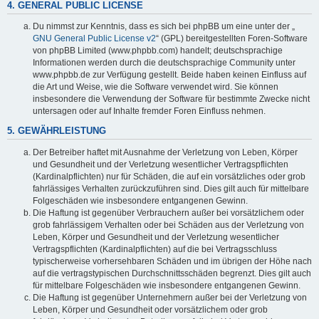
4. GENERAL PUBLIC LICENSE
Du nimmst zur Kenntnis, dass es sich bei phpBB um eine unter der „
GNU General Public License v2
“ (GPL) bereitgestellten Foren-Software
von phpBB Limited (www.phpbb.com) handelt; deutschsprachige
Informationen werden durch die deutschsprachige Community unter
www.phpbb.de zur Verfügung gestellt. Beide haben keinen Einfluss auf
die Art und Weise, wie die Software verwendet wird. Sie können
insbesondere die Verwendung der Software für bestimmte Zwecke nicht
untersagen oder auf Inhalte fremder Foren Einfluss nehmen.
5. GEWÄHRLEISTUNG
Der Betreiber haftet mit Ausnahme der Verletzung von Leben, Körper
und Gesundheit und der Verletzung wesentlicher Vertragspflichten
(Kardinalpflichten) nur für Schäden, die auf ein vorsätzliches oder grob
fahrlässiges Verhalten zurückzuführen sind. Dies gilt auch für mittelbare
Folgeschäden wie insbesondere entgangenen Gewinn.
Die Haftung ist gegenüber Verbrauchern außer bei vorsätzlichem oder
grob fahrlässigem Verhalten oder bei Schäden aus der Verletzung von
Leben, Körper und Gesundheit und der Verletzung wesentlicher
Vertragspflichten (Kardinalpflichten) auf die bei Vertragsschluss
typischerweise vorhersehbaren Schäden und im übrigen der Höhe nach
auf die vertragstypischen Durchschnittsschäden begrenzt. Dies gilt auch
für mittelbare Folgeschäden wie insbesondere entgangenen Gewinn.
Die Haftung ist gegenüber Unternehmern außer bei der Verletzung von
Leben, Körper und Gesundheit oder vorsätzlichem oder grob