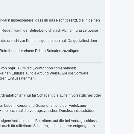
erklärst insbesondere, dass du das Recht besitzt, die in deinen
n Regeln kann der Betreiber dich nach Abmahnung zeitweise
er die er nicht zur Kenntnis genommen hat. Du gestattest dem
 Betreiber oder einem Dritten Schaden zuzufügen.
re von phpBB Limited (www.phpbb.com) handelt;
inen Einfluss auf die Art und Weise, wie die Software
oren Einfluss nehmen.
inalpflichten) nur für Schäden, die auf ein vorsätzliches oder
von Leben, Körper und Gesundheit und der Verletzung
r Höhe nach auf die vertragstypischen Durchschnittsschäden
sigem Verhalten des Betreibers auf die bei Vertragsschluss
lt auch für mittelbare Schäden, insbesondere entgangenen