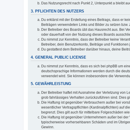
Das Nutzungsrecht nach Punkt 2, Unterpunkt a bleibt 
3. PFLICHTEN DES NUTZERS
Du erklärst mit der Erstellung eines Beitrags, dass er ke
Beiträgen verwendeten Links und Bilder zu setzen bzw.
Der Betreiber des Boards übt das Hausrecht aus. Bei V
oder dauerhaft von der Nutzung dieses Boards ausschlie
Du nimmst zur Kenntnis, dass der Betreiber keine Verantw
Betreiber, dein Benutzerkonto, Beiträge und Funktionen 
Du gestattest dem Betreiber darüber hinaus, deine Beit
4. GENERAL PUBLIC LICENSE
Du nimmst zur Kenntnis, dass es sich bei phpBB um eine
deutschsprachige Informationen werden durch die deuts
verwendet wird. Sie können insbesondere die Verwendun
5. GEWÄHRLEISTUNG
Der Betreiber haftet mit Ausnahme der Verletzung von Le
grob fahrlässiges Verhalten zurückzuführen sind. Dies 
Die Haftung ist gegenüber Verbrauchern außer bei vors
wesentlicher Vertragspflichten (Kardinalpflichten) auf
begrenzt. Dies gilt auch für mittelbare Folgeschäden 
Die Haftung ist gegenüber Unternehmern außer bei der V
typischerweise vorhersehbaren Schäden und im Übrigen 
Gewinn.