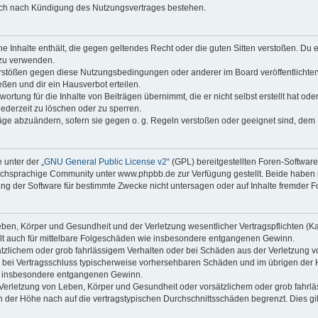
auch nach Kündigung des Nutzungsvertrages bestehen.
ine Inhalte enthält, die gegen geltendes Recht oder die guten Sitten verstoßen. Du 
 zu verwenden.
erstößen gegen diese Nutzungsbedingungen oder anderer im Board veröffentlichte
ßen und dir ein Hausverbot erteilen.
ortung für die Inhalte von Beiträgen übernimmt, die er nicht selbst erstellt hat od
jederzeit zu löschen oder zu sperren.
räge abzuändern, sofern sie gegen o. g. Regeln verstoßen oder geeignet sind, dem
 unter der „
GNU General Public License v2
“ (GPL) bereitgestellten Foren-Softwa
chsprachige Community unter www.phpbb.de zur Verfügung gestellt. Beide haben ke
g der Software für bestimmte Zwecke nicht untersagen oder auf Inhalte fremder F
ben, Körper und Gesundheit und der Verletzung wesentlicher Vertragspflichten (Kard
gilt auch für mittelbare Folgeschäden wie insbesondere entgangenen Gewinn.
ätzlichem oder grob fahrlässigem Verhalten oder bei Schäden aus der Verletzung 
 die bei Vertragsschluss typischerweise vorhersehbaren Schäden und im übrigen de
wie insbesondere entgangenen Gewinn.
erletzung von Leben, Körper und Gesundheit oder vorsätzlichem oder grob fahrläs
der Höhe nach auf die vertragstypischen Durchschnittsschäden begrenzt. Dies gi