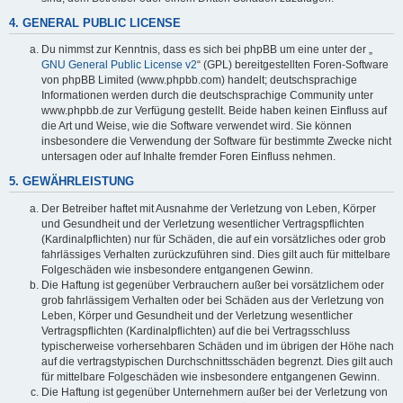
4. GENERAL PUBLIC LICENSE
Du nimmst zur Kenntnis, dass es sich bei phpBB um eine unter der „
GNU General Public License v2
“ (GPL) bereitgestellten Foren-Software
von phpBB Limited (www.phpbb.com) handelt; deutschsprachige
Informationen werden durch die deutschsprachige Community unter
www.phpbb.de zur Verfügung gestellt. Beide haben keinen Einfluss auf
die Art und Weise, wie die Software verwendet wird. Sie können
insbesondere die Verwendung der Software für bestimmte Zwecke nicht
untersagen oder auf Inhalte fremder Foren Einfluss nehmen.
5. GEWÄHRLEISTUNG
Der Betreiber haftet mit Ausnahme der Verletzung von Leben, Körper
und Gesundheit und der Verletzung wesentlicher Vertragspflichten
(Kardinalpflichten) nur für Schäden, die auf ein vorsätzliches oder grob
fahrlässiges Verhalten zurückzuführen sind. Dies gilt auch für mittelbare
Folgeschäden wie insbesondere entgangenen Gewinn.
Die Haftung ist gegenüber Verbrauchern außer bei vorsätzlichem oder
grob fahrlässigem Verhalten oder bei Schäden aus der Verletzung von
Leben, Körper und Gesundheit und der Verletzung wesentlicher
Vertragspflichten (Kardinalpflichten) auf die bei Vertragsschluss
typischerweise vorhersehbaren Schäden und im übrigen der Höhe nach
auf die vertragstypischen Durchschnittsschäden begrenzt. Dies gilt auch
für mittelbare Folgeschäden wie insbesondere entgangenen Gewinn.
Die Haftung ist gegenüber Unternehmern außer bei der Verletzung von