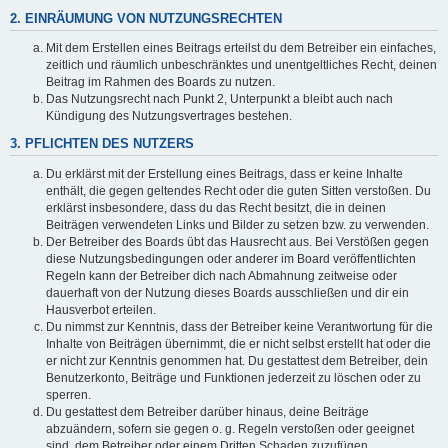
2. EINRÄUMUNG VON NUTZUNGSRECHTEN
Mit dem Erstellen eines Beitrags erteilst du dem Betreiber ein einfaches,
zeitlich und räumlich unbeschränktes und unentgeltliches Recht, deinen
Beitrag im Rahmen des Boards zu nutzen.
Das Nutzungsrecht nach Punkt 2, Unterpunkt a bleibt auch nach
Kündigung des Nutzungsvertrages bestehen.
3. PFLICHTEN DES NUTZERS
Du erklärst mit der Erstellung eines Beitrags, dass er keine Inhalte
enthält, die gegen geltendes Recht oder die guten Sitten verstoßen. Du
erklärst insbesondere, dass du das Recht besitzt, die in deinen
Beiträgen verwendeten Links und Bilder zu setzen bzw. zu verwenden.
Der Betreiber des Boards übt das Hausrecht aus. Bei Verstößen gegen
diese Nutzungsbedingungen oder anderer im Board veröffentlichten
Regeln kann der Betreiber dich nach Abmahnung zeitweise oder
dauerhaft von der Nutzung dieses Boards ausschließen und dir ein
Hausverbot erteilen.
Du nimmst zur Kenntnis, dass der Betreiber keine Verantwortung für die
Inhalte von Beiträgen übernimmt, die er nicht selbst erstellt hat oder die
er nicht zur Kenntnis genommen hat. Du gestattest dem Betreiber, dein
Benutzerkonto, Beiträge und Funktionen jederzeit zu löschen oder zu
sperren.
Du gestattest dem Betreiber darüber hinaus, deine Beiträge
abzuändern, sofern sie gegen o. g. Regeln verstoßen oder geeignet
sind, dem Betreiber oder einem Dritten Schaden zuzufügen.