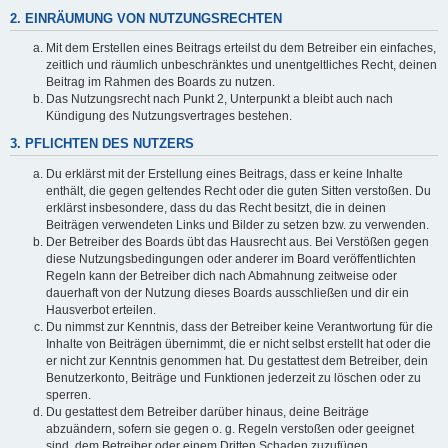
2. EINRÄUMUNG VON NUTZUNGSRECHTEN
Mit dem Erstellen eines Beitrags erteilst du dem Betreiber ein einfaches,
zeitlich und räumlich unbeschränktes und unentgeltliches Recht, deinen
Beitrag im Rahmen des Boards zu nutzen.
Das Nutzungsrecht nach Punkt 2, Unterpunkt a bleibt auch nach
Kündigung des Nutzungsvertrages bestehen.
3. PFLICHTEN DES NUTZERS
Du erklärst mit der Erstellung eines Beitrags, dass er keine Inhalte
enthält, die gegen geltendes Recht oder die guten Sitten verstoßen. Du
erklärst insbesondere, dass du das Recht besitzt, die in deinen
Beiträgen verwendeten Links und Bilder zu setzen bzw. zu verwenden.
Der Betreiber des Boards übt das Hausrecht aus. Bei Verstößen gegen
diese Nutzungsbedingungen oder anderer im Board veröffentlichten
Regeln kann der Betreiber dich nach Abmahnung zeitweise oder
dauerhaft von der Nutzung dieses Boards ausschließen und dir ein
Hausverbot erteilen.
Du nimmst zur Kenntnis, dass der Betreiber keine Verantwortung für die
Inhalte von Beiträgen übernimmt, die er nicht selbst erstellt hat oder die
er nicht zur Kenntnis genommen hat. Du gestattest dem Betreiber, dein
Benutzerkonto, Beiträge und Funktionen jederzeit zu löschen oder zu
sperren.
Du gestattest dem Betreiber darüber hinaus, deine Beiträge
abzuändern, sofern sie gegen o. g. Regeln verstoßen oder geeignet
sind, dem Betreiber oder einem Dritten Schaden zuzufügen.