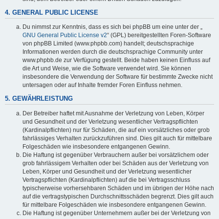
4. GENERAL PUBLIC LICENSE
Du nimmst zur Kenntnis, dass es sich bei phpBB um eine unter der „
GNU General Public License v2
“ (GPL) bereitgestellten Foren-Software
von phpBB Limited (www.phpbb.com) handelt; deutschsprachige
Informationen werden durch die deutschsprachige Community unter
www.phpbb.de zur Verfügung gestellt. Beide haben keinen Einfluss auf
die Art und Weise, wie die Software verwendet wird. Sie können
insbesondere die Verwendung der Software für bestimmte Zwecke nicht
untersagen oder auf Inhalte fremder Foren Einfluss nehmen.
5. GEWÄHRLEISTUNG
Der Betreiber haftet mit Ausnahme der Verletzung von Leben, Körper
und Gesundheit und der Verletzung wesentlicher Vertragspflichten
(Kardinalpflichten) nur für Schäden, die auf ein vorsätzliches oder grob
fahrlässiges Verhalten zurückzuführen sind. Dies gilt auch für mittelbare
Folgeschäden wie insbesondere entgangenen Gewinn.
Die Haftung ist gegenüber Verbrauchern außer bei vorsätzlichem oder
grob fahrlässigem Verhalten oder bei Schäden aus der Verletzung von
Leben, Körper und Gesundheit und der Verletzung wesentlicher
Vertragspflichten (Kardinalpflichten) auf die bei Vertragsschluss
typischerweise vorhersehbaren Schäden und im übrigen der Höhe nach
auf die vertragstypischen Durchschnittsschäden begrenzt. Dies gilt auch
für mittelbare Folgeschäden wie insbesondere entgangenen Gewinn.
Die Haftung ist gegenüber Unternehmern außer bei der Verletzung von