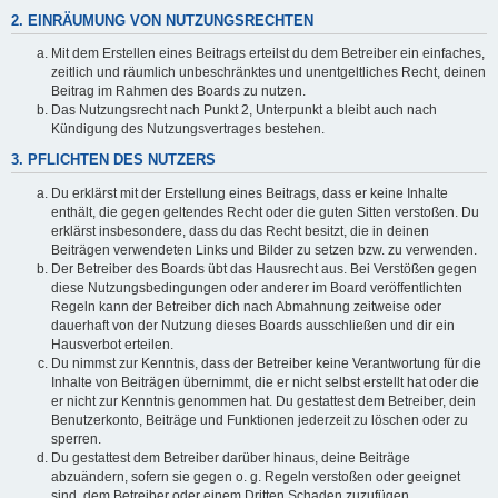
2. EINRÄUMUNG VON NUTZUNGSRECHTEN
Mit dem Erstellen eines Beitrags erteilst du dem Betreiber ein einfaches,
zeitlich und räumlich unbeschränktes und unentgeltliches Recht, deinen
Beitrag im Rahmen des Boards zu nutzen.
Das Nutzungsrecht nach Punkt 2, Unterpunkt a bleibt auch nach
Kündigung des Nutzungsvertrages bestehen.
3. PFLICHTEN DES NUTZERS
Du erklärst mit der Erstellung eines Beitrags, dass er keine Inhalte
enthält, die gegen geltendes Recht oder die guten Sitten verstoßen. Du
erklärst insbesondere, dass du das Recht besitzt, die in deinen
Beiträgen verwendeten Links und Bilder zu setzen bzw. zu verwenden.
Der Betreiber des Boards übt das Hausrecht aus. Bei Verstößen gegen
diese Nutzungsbedingungen oder anderer im Board veröffentlichten
Regeln kann der Betreiber dich nach Abmahnung zeitweise oder
dauerhaft von der Nutzung dieses Boards ausschließen und dir ein
Hausverbot erteilen.
Du nimmst zur Kenntnis, dass der Betreiber keine Verantwortung für die
Inhalte von Beiträgen übernimmt, die er nicht selbst erstellt hat oder die
er nicht zur Kenntnis genommen hat. Du gestattest dem Betreiber, dein
Benutzerkonto, Beiträge und Funktionen jederzeit zu löschen oder zu
sperren.
Du gestattest dem Betreiber darüber hinaus, deine Beiträge
abzuändern, sofern sie gegen o. g. Regeln verstoßen oder geeignet
sind, dem Betreiber oder einem Dritten Schaden zuzufügen.