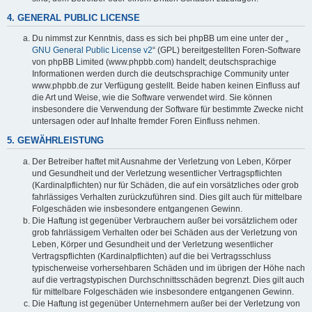
4. GENERAL PUBLIC LICENSE
Du nimmst zur Kenntnis, dass es sich bei phpBB um eine unter der „
GNU General Public License v2
“ (GPL) bereitgestellten Foren-Software
von phpBB Limited (www.phpbb.com) handelt; deutschsprachige
Informationen werden durch die deutschsprachige Community unter
www.phpbb.de zur Verfügung gestellt. Beide haben keinen Einfluss auf
die Art und Weise, wie die Software verwendet wird. Sie können
insbesondere die Verwendung der Software für bestimmte Zwecke nicht
untersagen oder auf Inhalte fremder Foren Einfluss nehmen.
5. GEWÄHRLEISTUNG
Der Betreiber haftet mit Ausnahme der Verletzung von Leben, Körper
und Gesundheit und der Verletzung wesentlicher Vertragspflichten
(Kardinalpflichten) nur für Schäden, die auf ein vorsätzliches oder grob
fahrlässiges Verhalten zurückzuführen sind. Dies gilt auch für mittelbare
Folgeschäden wie insbesondere entgangenen Gewinn.
Die Haftung ist gegenüber Verbrauchern außer bei vorsätzlichem oder
grob fahrlässigem Verhalten oder bei Schäden aus der Verletzung von
Leben, Körper und Gesundheit und der Verletzung wesentlicher
Vertragspflichten (Kardinalpflichten) auf die bei Vertragsschluss
typischerweise vorhersehbaren Schäden und im übrigen der Höhe nach
auf die vertragstypischen Durchschnittsschäden begrenzt. Dies gilt auch
für mittelbare Folgeschäden wie insbesondere entgangenen Gewinn.
Die Haftung ist gegenüber Unternehmern außer bei der Verletzung von