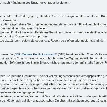
auch nach Kündigung des Nutzungsvertrages bestehen.
ine Inhalte enthält, die gegen geltendes Recht oder die guten Sitten verstoßen. Du 
 zu verwenden.
erstößen gegen diese Nutzungsbedingungen oder anderer im Board veröffentlichte
ßen und dir ein Hausverbot erteilen.
ortung für die Inhalte von Beiträgen übernimmt, die er nicht selbst erstellt hat od
jederzeit zu löschen oder zu sperren.
räge abzuändern, sofern sie gegen o. g. Regeln verstoßen oder geeignet sind, dem
 unter der „
GNU General Public License v2
“ (GPL) bereitgestellten Foren-Softwa
chsprachige Community unter www.phpbb.de zur Verfügung gestellt. Beide haben ke
g der Software für bestimmte Zwecke nicht untersagen oder auf Inhalte fremder F
ben, Körper und Gesundheit und der Verletzung wesentlicher Vertragspflichten (Kard
gilt auch für mittelbare Folgeschäden wie insbesondere entgangenen Gewinn.
ätzlichem oder grob fahrlässigem Verhalten oder bei Schäden aus der Verletzung 
 die bei Vertragsschluss typischerweise vorhersehbaren Schäden und im übrigen de
wie insbesondere entgangenen Gewinn.
erletzung von Leben, Körper und Gesundheit oder vorsätzlichem oder grob fahrläs
der Höhe nach auf die vertragstypischen Durchschnittsschäden begrenzt. Dies gi