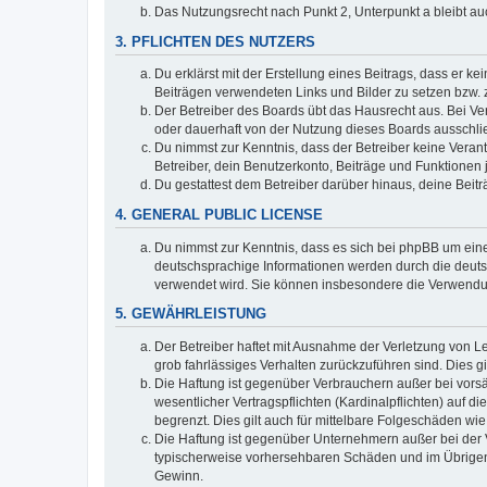
Das Nutzungsrecht nach Punkt 2, Unterpunkt a bleibt 
3. PFLICHTEN DES NUTZERS
Du erklärst mit der Erstellung eines Beitrags, dass er ke
Beiträgen verwendeten Links und Bilder zu setzen bzw.
Der Betreiber des Boards übt das Hausrecht aus. Bei V
oder dauerhaft von der Nutzung dieses Boards ausschlie
Du nimmst zur Kenntnis, dass der Betreiber keine Verantw
Betreiber, dein Benutzerkonto, Beiträge und Funktionen 
Du gestattest dem Betreiber darüber hinaus, deine Beit
4. GENERAL PUBLIC LICENSE
Du nimmst zur Kenntnis, dass es sich bei phpBB um eine
deutschsprachige Informationen werden durch die deuts
verwendet wird. Sie können insbesondere die Verwendun
5. GEWÄHRLEISTUNG
Der Betreiber haftet mit Ausnahme der Verletzung von Le
grob fahrlässiges Verhalten zurückzuführen sind. Dies 
Die Haftung ist gegenüber Verbrauchern außer bei vors
wesentlicher Vertragspflichten (Kardinalpflichten) auf
begrenzt. Dies gilt auch für mittelbare Folgeschäden 
Die Haftung ist gegenüber Unternehmern außer bei der V
typischerweise vorhersehbaren Schäden und im Übrigen 
Gewinn.