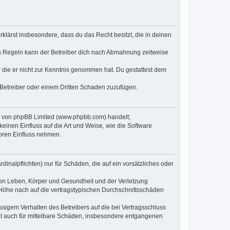
erklärst insbesondere, dass du das Recht besitzt, die in deinen
n Regeln kann der Betreiber dich nach Abmahnung zeitweise
er die er nicht zur Kenntnis genommen hat. Du gestattest dem
 Betreiber oder einem Dritten Schaden zuzufügen.
re von phpBB Limited (www.phpbb.com) handelt;
inen Einfluss auf die Art und Weise, wie die Software
oren Einfluss nehmen.
inalpflichten) nur für Schäden, die auf ein vorsätzliches oder
von Leben, Körper und Gesundheit und der Verletzung
r Höhe nach auf die vertragstypischen Durchschnittsschäden
sigem Verhalten des Betreibers auf die bei Vertragsschluss
lt auch für mittelbare Schäden, insbesondere entgangenen