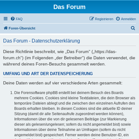
Das Forum
FAQ
Registrieren
Anmelden
S
Foren-Übersicht
u
Das Forum - Datenschutzerklärung
c
h
Diese Richtlinie beschreibt, wie „Das Forum“ („https://das-
forum.ch“) (im Folgenden „der Betreiber“) die Daten verwendet, die
e
während deines Foren-Besuchs gesammelt werden.
UMFANG UND ART DER DATENSPEICHERUNG
Deine Daten werden auf vier verschiedene Arten gesammelt:
Die Forensoftware phpBB erstellt bei deinem Besuch des Boards
mehrere Cookies. Cookies sind kleine Textdateien, die dein Browser als
temporäre Dateien ablegt und die zwischen den einzelnen Aufrufen des
Boards erhalten bleiben. In diesen Cookies sind die aktuelle ID deiner
Sitzung (damit dir alle Seitenaufrufe zugeordnet werden können),
Informationen über die von dir gelesenen Beiträge (zur Markierung
dieser als gelesen/ungelesen; sofern du nicht angemeldet bist) sowie
Informationen über deine Teilnahme an Umfragen (sofern du nicht
angemeldet bist) gespeichert. Ferner werden deine Benutzer-ID, ein