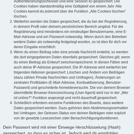
Authentifizierungsschlüssel und eine Session-ID gespeichert. Die
Cookies haben standardmäßig eine Gültigkeit von einem Jahr. Alle
Cookies kannst du jederzeit über die Funktion „Alle Cookies löschen“
löschen.
Weiterhin werden die Daten gespeichert, die du bei der Registrierung,
in deinem Profil oder deinem persönlichem Bereich angibst. Für die
Registrierung sind mindestens ein eindeutiger Benutzername, eine E-
Mail-Adresse und ein Passwort notwendig. Wenn durch den Betreiber
weitere Daten als notwendig festgelegt wurden, so ist dies für dich vor
deren Eingabe ersichtlich.
Wenn du einen Beitrag oder eine private Nachricht erstellst, so werden
die dort eingegebenen Daten ebenfalls gespeichert. Gleiches gilt, wenn
du einen Beitrag als Entwurf zwischenspeicherst. In diesen Fällen wird
auch deine IP-Adresse gespeichert. Die IP-Adresse wird weiterhin bei
folgenden Aktionen gespeichert: Löschen und Ändern von Beiträgen
(dazu zählen Private Nachrichten und Umfragen), Änderungen an
zentralen Profildaten (E-Mail-Adresse, Kontoaktivierung, Benutzer-
Passwort) und gescheiterte Anmeldeversuche. Die von deinem Browser
übermittelte Browser-Kennzeichnung (User Agent) wird nur in der „Wer
ist online?“-Funktion angezeigt und nicht dauerhaft gespeichert.
Schließlich erfordern einzelne Funktionen des Boards, dass weitere
Daten gespeichert werden. Dazu gehören dein Abstimmungsverhalten
bei Umfragen, der Gelesen-Status von deinen Beiträgen oder explizit
von dir gesetzte Lesezeichen oder Benachrichtigungsfunktionen.
Dein Passwort wird mit einer Einwege-Verschlüsselung (Hash)
gespeichert, so dass es sicher ist. Jedoch wird dir empfohlen,