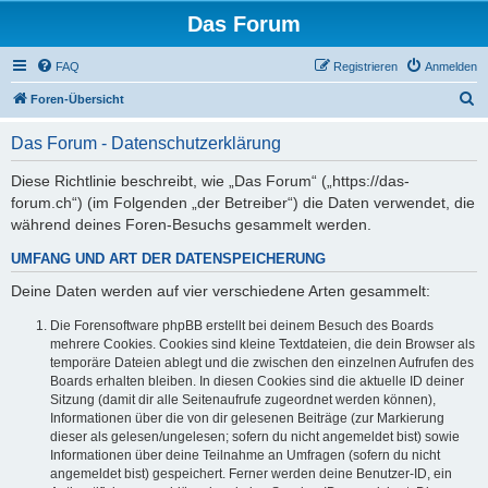
Das Forum
FAQ
Registrieren
Anmelden
S
Foren-Übersicht
u
Das Forum - Datenschutzerklärung
c
h
Diese Richtlinie beschreibt, wie „Das Forum“ („https://das-
forum.ch“) (im Folgenden „der Betreiber“) die Daten verwendet, die
e
während deines Foren-Besuchs gesammelt werden.
UMFANG UND ART DER DATENSPEICHERUNG
Deine Daten werden auf vier verschiedene Arten gesammelt:
Die Forensoftware phpBB erstellt bei deinem Besuch des Boards
mehrere Cookies. Cookies sind kleine Textdateien, die dein Browser als
temporäre Dateien ablegt und die zwischen den einzelnen Aufrufen des
Boards erhalten bleiben. In diesen Cookies sind die aktuelle ID deiner
Sitzung (damit dir alle Seitenaufrufe zugeordnet werden können),
Informationen über die von dir gelesenen Beiträge (zur Markierung
dieser als gelesen/ungelesen; sofern du nicht angemeldet bist) sowie
Informationen über deine Teilnahme an Umfragen (sofern du nicht
angemeldet bist) gespeichert. Ferner werden deine Benutzer-ID, ein