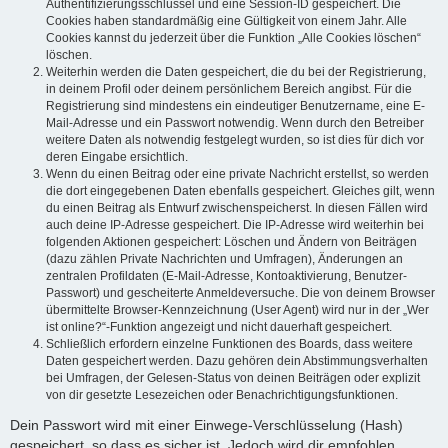
Authentifizierungsschlüssel und eine Session-ID gespeichert. Die
Cookies haben standardmäßig eine Gültigkeit von einem Jahr. Alle
Cookies kannst du jederzeit über die Funktion „Alle Cookies löschen“
löschen.
Weiterhin werden die Daten gespeichert, die du bei der Registrierung,
in deinem Profil oder deinem persönlichem Bereich angibst. Für die
Registrierung sind mindestens ein eindeutiger Benutzername, eine E-
Mail-Adresse und ein Passwort notwendig. Wenn durch den Betreiber
weitere Daten als notwendig festgelegt wurden, so ist dies für dich vor
deren Eingabe ersichtlich.
Wenn du einen Beitrag oder eine private Nachricht erstellst, so werden
die dort eingegebenen Daten ebenfalls gespeichert. Gleiches gilt, wenn
du einen Beitrag als Entwurf zwischenspeicherst. In diesen Fällen wird
auch deine IP-Adresse gespeichert. Die IP-Adresse wird weiterhin bei
folgenden Aktionen gespeichert: Löschen und Ändern von Beiträgen
(dazu zählen Private Nachrichten und Umfragen), Änderungen an
zentralen Profildaten (E-Mail-Adresse, Kontoaktivierung, Benutzer-
Passwort) und gescheiterte Anmeldeversuche. Die von deinem Browser
übermittelte Browser-Kennzeichnung (User Agent) wird nur in der „Wer
ist online?“-Funktion angezeigt und nicht dauerhaft gespeichert.
Schließlich erfordern einzelne Funktionen des Boards, dass weitere
Daten gespeichert werden. Dazu gehören dein Abstimmungsverhalten
bei Umfragen, der Gelesen-Status von deinen Beiträgen oder explizit
von dir gesetzte Lesezeichen oder Benachrichtigungsfunktionen.
Dein Passwort wird mit einer Einwege-Verschlüsselung (Hash)
gespeichert, so dass es sicher ist. Jedoch wird dir empfohlen,