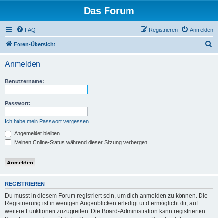
Das Forum
FAQ
Registrieren
Anmelden
S
Foren-Übersicht
u
Anmelden
c
h
Benutzername:
e
Passwort:
Ich habe mein Passwort vergessen
Angemeldet bleiben
Meinen Online-Status während dieser Sitzung verbergen
REGISTRIEREN
Du musst in diesem Forum registriert sein, um dich anmelden zu können. Die
Registrierung ist in wenigen Augenblicken erledigt und ermöglicht dir, auf
weitere Funktionen zuzugreifen. Die Board-Administration kann registrierten