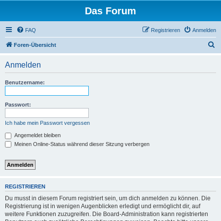
Das Forum
FAQ
Registrieren
Anmelden
S
Foren-Übersicht
u
Anmelden
c
h
Benutzername:
e
Passwort:
Ich habe mein Passwort vergessen
Angemeldet bleiben
Meinen Online-Status während dieser Sitzung verbergen
REGISTRIEREN
Du musst in diesem Forum registriert sein, um dich anmelden zu können. Die
Registrierung ist in wenigen Augenblicken erledigt und ermöglicht dir, auf
weitere Funktionen zuzugreifen. Die Board-Administration kann registrierten