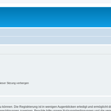
ieser Sitzung verbergen
 können. Die Registrierung ist in wenigen Augenblicken erledigt und ermöglicht di
 Berechtigungen zuweisen. Beachte bitte unsere Nutzungsbedingungen und die verwa