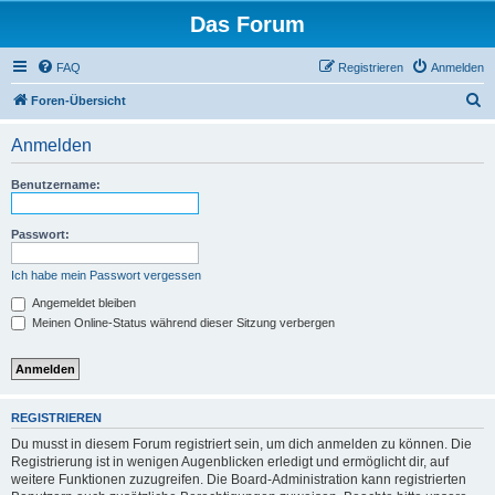
Das Forum
FAQ
Registrieren
Anmelden
S
Foren-Übersicht
u
Anmelden
c
h
Benutzername:
e
Passwort:
Ich habe mein Passwort vergessen
Angemeldet bleiben
Meinen Online-Status während dieser Sitzung verbergen
REGISTRIEREN
Du musst in diesem Forum registriert sein, um dich anmelden zu können. Die
Registrierung ist in wenigen Augenblicken erledigt und ermöglicht dir, auf
weitere Funktionen zuzugreifen. Die Board-Administration kann registrierten