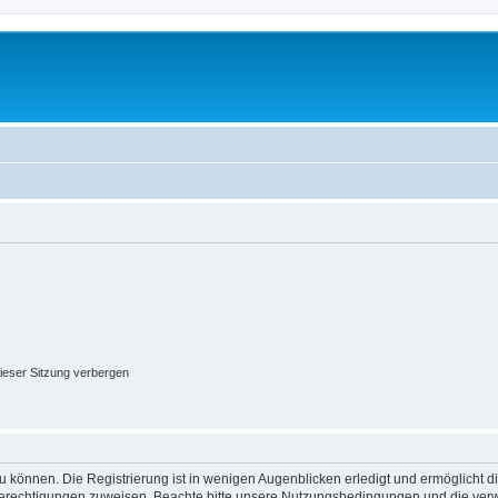
ieser Sitzung verbergen
 können. Die Registrierung ist in wenigen Augenblicken erledigt und ermöglicht di
 Berechtigungen zuweisen. Beachte bitte unsere Nutzungsbedingungen und die verwa