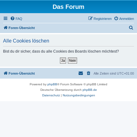
Das Forum
FAQ
Registrieren
Anmelden
S
Foren-Übersicht
u
Alle Cookies löschen
c
h
Bist du dir sicher, dass du alle Cookies des Boards löschen möchtest?
e
Foren-Übersicht
Alle Zeiten sind
UTC+01:00
Powered by
phpBB
® Forum Software © phpBB Limited
Deutsche Übersetzung durch
phpBB.de
Datenschutz
|
Nutzungsbedingungen