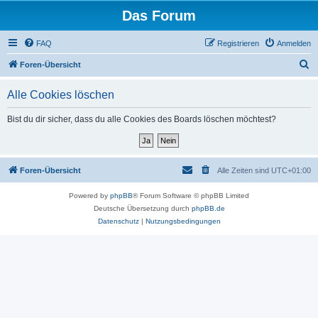
Das Forum
FAQ
Registrieren
Anmelden
S
Foren-Übersicht
u
Alle Cookies löschen
c
h
Bist du dir sicher, dass du alle Cookies des Boards löschen möchtest?
e
Foren-Übersicht
Alle Zeiten sind
UTC+01:00
Powered by
phpBB
® Forum Software © phpBB Limited
Deutsche Übersetzung durch
phpBB.de
Datenschutz
|
Nutzungsbedingungen