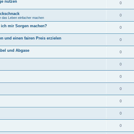
ge nutzen
0
ickschnack
0
ie das Leben einfacher machen
s ich mir Sorgen machen?
0
ren und einen fairen Preis erzielen
0
abel und Abgase
0
0
0
0
0
0
0