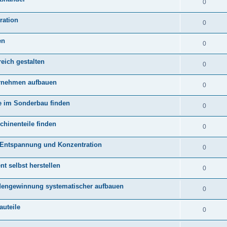
0
ration
0
en
0
eich gestalten
0
ernehmen aufbauen
0
te im Sonderbau finden
0
hinenteile finden
0
Entspannung und Konzentration
0
nt selbst herstellen
0
ndengewinnung systematischer aufbauen
0
auteile
0