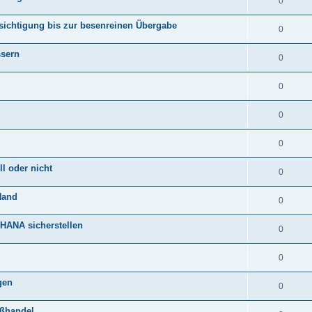
0
sichtigung bis zur besenreinen Übergabe
0
ssern
0
0
0
0
l oder nicht
0
Hand
0
HANA sicherstellen
0
0
gen
0
oßhandel