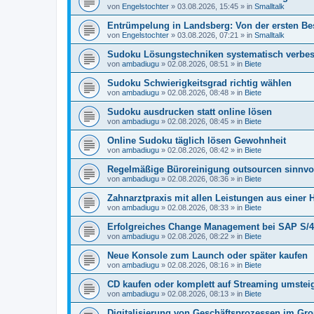
von
Engelstochter
»
03.08.2026, 15:45
» in
Smalltalk
Entrümpelung in Landsberg: Von der ersten Be
von
Engelstochter
»
03.08.2026, 07:21
» in
Smalltalk
Sudoku Lösungstechniken systematisch verbe
von
ambadiugu
»
02.08.2026, 08:51
» in
Biete
Sudoku Schwierigkeitsgrad richtig wählen
von
ambadiugu
»
02.08.2026, 08:48
» in
Biete
Sudoku ausdrucken statt online lösen
von
ambadiugu
»
02.08.2026, 08:45
» in
Biete
Online Sudoku täglich lösen Gewohnheit
von
ambadiugu
»
02.08.2026, 08:42
» in
Biete
Regelmäßige Büroreinigung outsourcen sinnvol
von
ambadiugu
»
02.08.2026, 08:36
» in
Biete
Zahnarztpraxis mit allen Leistungen aus einer 
von
ambadiugu
»
02.08.2026, 08:33
» in
Biete
Erfolgreiches Change Management bei SAP S/4
von
ambadiugu
»
02.08.2026, 08:22
» in
Biete
Neue Konsole zum Launch oder später kaufen
von
ambadiugu
»
02.08.2026, 08:16
» in
Biete
CD kaufen oder komplett auf Streaming umstei
von
ambadiugu
»
02.08.2026, 08:13
» in
Biete
Digitalisierung von Geschäftsprozessen im Gr