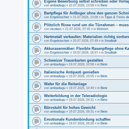
Eigene Bewerbung selbst schreiben oder Vorla
von
ambadiugu
»
22.07.2026, 13:58
» in
Biete
Bartpflege für Anfänger ohne den ganzen Schn
von
Engelstochter
»
21.07.2026, 13:08
» in
Tipps & Tricks d
Plötzlich Risse rund um die Türrahmen – mus
von
nicolass
»
21.07.2026, 07:45
» in
Wohnen
Hartmetall verkaufen: Materialien richtig sortie
von
Engelstochter
»
20.07.2026, 07:49
» in
Smalltalk
Akkurasenmäher: Flexible Rasenpflege ohne K
von
Engelstochter
»
19.07.2026, 16:57
» in
Smalltalk
Schweizer Trauerkarten gestalten
von
ambadiugu
»
19.07.2026, 10:58
» in
Biete
Italienische Antipasti genießen
von
ambadiugu
»
19.07.2026, 10:55
» in
Biete
Wafer für die Reitanlage
von
ambadiugu
»
19.07.2026, 10:49
» in
Biete
Weiterbildung in der Teleradiologie
von
ambadiugu
»
19.07.2026, 09:31
» in
Biete
Bürostuhl für hohes Gewicht
von
ambadiugu
»
19.07.2026, 09:31
» in
Biete
Emotionale Kundenbindung schaffen
von
ambadiugu
»
19.07.2026, 09:28
» in
Biete