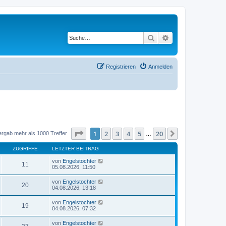
Suche
Erweiterte Suche
Registrieren
Anmelden
Seite
1
von
20
1
2
3
4
5
20
Nächste
ergab mehr als 1000 Treffer
…
ZUGRIFFE
LETZTER BEITRAG
von
Engelstochter
11
05.08.2026, 11:50
von
Engelstochter
20
04.08.2026, 13:18
von
Engelstochter
19
04.08.2026, 07:32
von
Engelstochter