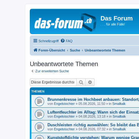
Das Forum
. . . für alle Fälle!
Schnellzugriff
FAQ
Foren-Übersicht
Suche
Unbeantwortete Themen
Unbeantwortete Themen
Zur erweiterten Suche
Suche
Erweiterte Suche
THEMEN
Brunnenkresse im Hochbeet anbauen: Standort, 
von
Engelstochter
»
05.08.2026, 11:50
» in
Smalltalk
Luftentfeuchter im Alltag: Wann sich der Einsat
von
Engelstochter
»
04.08.2026, 13:18
» in
Smalltalk
Duschleisten richtig auswählen: So bleibt das
von
Engelstochter
»
04.08.2026, 07:32
» in
Smalltalk
Kunststoffdichte verstehen: Warum wenige Gr