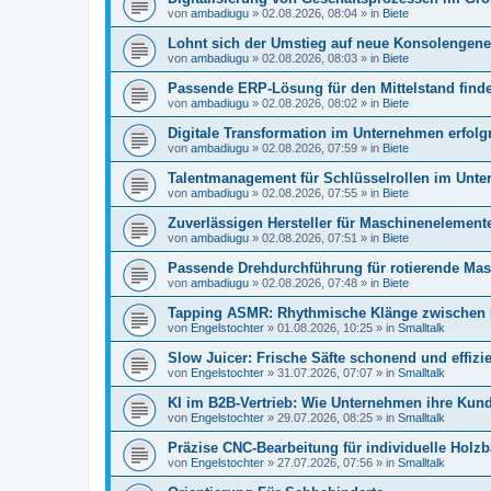
von
ambadiugu
»
02.08.2026, 08:04
» in
Biete
Lohnt sich der Umstieg auf neue Konsolengene
von
ambadiugu
»
02.08.2026, 08:03
» in
Biete
Passende ERP-Lösung für den Mittelstand find
von
ambadiugu
»
02.08.2026, 08:02
» in
Biete
Digitale Transformation im Unternehmen erfolgr
von
ambadiugu
»
02.08.2026, 07:59
» in
Biete
Talentmanagement für Schlüsselrollen im Unt
von
ambadiugu
»
02.08.2026, 07:55
» in
Biete
Zuverlässigen Hersteller für Maschinenelemen
von
ambadiugu
»
02.08.2026, 07:51
» in
Biete
Passende Drehdurchführung für rotierende Masc
von
ambadiugu
»
02.08.2026, 07:48
» in
Biete
Tapping ASMR: Rhythmische Klänge zwischen 
von
Engelstochter
»
01.08.2026, 10:25
» in
Smalltalk
Slow Juicer: Frische Säfte schonend und effizie
von
Engelstochter
»
31.07.2026, 07:07
» in
Smalltalk
KI im B2B-Vertrieb: Wie Unternehmen ihre Ku
von
Engelstochter
»
29.07.2026, 08:25
» in
Smalltalk
Präzise CNC-Bearbeitung für individuelle Holzb
von
Engelstochter
»
27.07.2026, 07:56
» in
Smalltalk