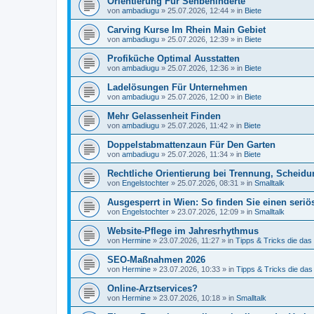
Orientierung Für Sehbehinderte
von
ambadiugu
»
25.07.2026, 12:44
» in
Biete
Carving Kurse Im Rhein Main Gebiet
von
ambadiugu
»
25.07.2026, 12:39
» in
Biete
Profiküche Optimal Ausstatten
von
ambadiugu
»
25.07.2026, 12:36
» in
Biete
Ladelösungen Für Unternehmen
von
ambadiugu
»
25.07.2026, 12:00
» in
Biete
Mehr Gelassenheit Finden
von
ambadiugu
»
25.07.2026, 11:42
» in
Biete
Doppelstabmattenzaun Für Den Garten
von
ambadiugu
»
25.07.2026, 11:34
» in
Biete
Rechtliche Orientierung bei Trennung, Scheidu
von
Engelstochter
»
25.07.2026, 08:31
» in
Smalltalk
Ausgesperrt in Wien: So finden Sie einen seriö
von
Engelstochter
»
23.07.2026, 12:09
» in
Smalltalk
Website-Pflege im Jahresrhythmus
von
Hermine
»
23.07.2026, 11:27
» in
Tipps & Tricks die da
SEO-Maßnahmen 2026
von
Hermine
»
23.07.2026, 10:33
» in
Tipps & Tricks die da
Online-Arztservices?
von
Hermine
»
23.07.2026, 10:18
» in
Smalltalk