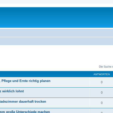
Die Suche 
ANTWORTEN
Pflege und Ernte richtig planen
0
z wirklich lohnt
0
 Badezimmer dauerhaft trocken
0
amm große Unterschiede machen