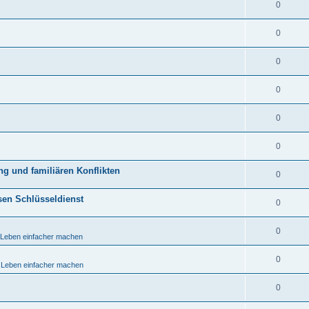
0
0
0
0
0
0
ng und familiären Konflikten
0
sen Schlüsseldienst
0
0
s Leben einfacher machen
0
s Leben einfacher machen
0