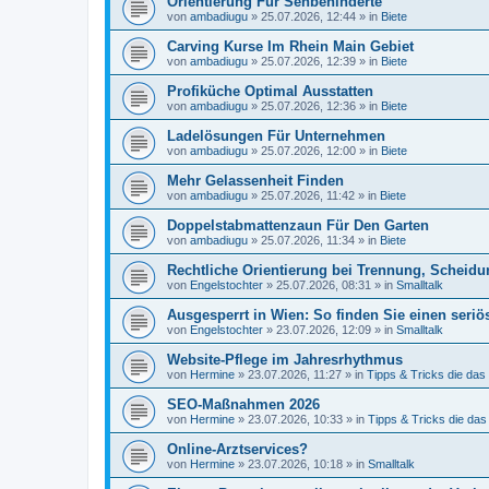
Orientierung Für Sehbehinderte
von
ambadiugu
»
25.07.2026, 12:44
» in
Biete
Carving Kurse Im Rhein Main Gebiet
von
ambadiugu
»
25.07.2026, 12:39
» in
Biete
Profiküche Optimal Ausstatten
von
ambadiugu
»
25.07.2026, 12:36
» in
Biete
Ladelösungen Für Unternehmen
von
ambadiugu
»
25.07.2026, 12:00
» in
Biete
Mehr Gelassenheit Finden
von
ambadiugu
»
25.07.2026, 11:42
» in
Biete
Doppelstabmattenzaun Für Den Garten
von
ambadiugu
»
25.07.2026, 11:34
» in
Biete
Rechtliche Orientierung bei Trennung, Scheidu
von
Engelstochter
»
25.07.2026, 08:31
» in
Smalltalk
Ausgesperrt in Wien: So finden Sie einen seriö
von
Engelstochter
»
23.07.2026, 12:09
» in
Smalltalk
Website-Pflege im Jahresrhythmus
von
Hermine
»
23.07.2026, 11:27
» in
Tipps & Tricks die da
SEO-Maßnahmen 2026
von
Hermine
»
23.07.2026, 10:33
» in
Tipps & Tricks die da
Online-Arztservices?
von
Hermine
»
23.07.2026, 10:18
» in
Smalltalk