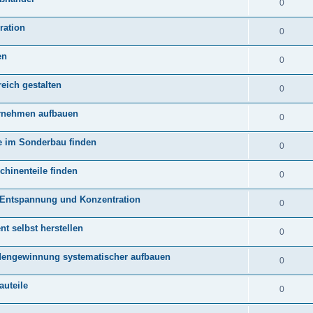
0
ration
0
en
0
eich gestalten
0
ernehmen aufbauen
0
te im Sonderbau finden
0
hinenteile finden
0
Entspannung und Konzentration
0
nt selbst herstellen
0
ndengewinnung systematischer aufbauen
0
auteile
0