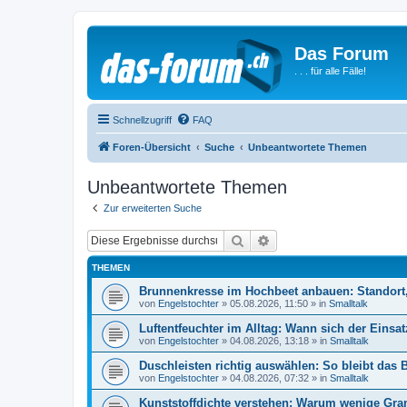
Das Forum
. . . für alle Fälle!
Schnellzugriff
FAQ
Foren-Übersicht
Suche
Unbeantwortete Themen
Unbeantwortete Themen
Zur erweiterten Suche
Suche
Erweiterte Suche
THEMEN
Brunnenkresse im Hochbeet anbauen: Standort, 
von
Engelstochter
»
05.08.2026, 11:50
» in
Smalltalk
Luftentfeuchter im Alltag: Wann sich der Einsat
von
Engelstochter
»
04.08.2026, 13:18
» in
Smalltalk
Duschleisten richtig auswählen: So bleibt das
von
Engelstochter
»
04.08.2026, 07:32
» in
Smalltalk
Kunststoffdichte verstehen: Warum wenige Gr