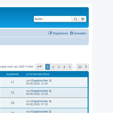
Suche
Erweiterte Suche
Registrieren
Anmelden
Seite
1
von
20
1
2
3
4
5
20
Nächste
ergab mehr als 1000 Treffer
…
ZUGRIFFE
LETZTER BEITRAG
von
Engelstochter
17
05.08.2026, 11:50
von
Engelstochter
31
04.08.2026, 13:18
von
Engelstochter
28
04.08.2026, 07:32
von
Engelstochter