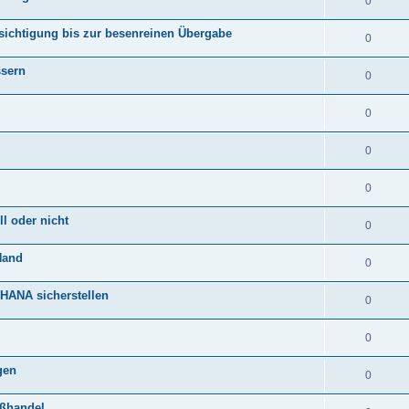
0
sichtigung bis zur besenreinen Übergabe
0
ssern
0
0
0
0
l oder nicht
0
Hand
0
HANA sicherstellen
0
0
gen
0
oßhandel