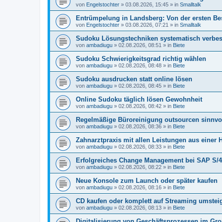
von
Engelstochter
»
03.08.2026, 15:45
» in
Smalltalk
Entrümpelung in Landsberg: Von der ersten Be
von
Engelstochter
»
03.08.2026, 07:21
» in
Smalltalk
Sudoku Lösungstechniken systematisch verbe
von
ambadiugu
»
02.08.2026, 08:51
» in
Biete
Sudoku Schwierigkeitsgrad richtig wählen
von
ambadiugu
»
02.08.2026, 08:48
» in
Biete
Sudoku ausdrucken statt online lösen
von
ambadiugu
»
02.08.2026, 08:45
» in
Biete
Online Sudoku täglich lösen Gewohnheit
von
ambadiugu
»
02.08.2026, 08:42
» in
Biete
Regelmäßige Büroreinigung outsourcen sinnvol
von
ambadiugu
»
02.08.2026, 08:36
» in
Biete
Zahnarztpraxis mit allen Leistungen aus einer 
von
ambadiugu
»
02.08.2026, 08:33
» in
Biete
Erfolgreiches Change Management bei SAP S/4
von
ambadiugu
»
02.08.2026, 08:22
» in
Biete
Neue Konsole zum Launch oder später kaufen
von
ambadiugu
»
02.08.2026, 08:16
» in
Biete
CD kaufen oder komplett auf Streaming umstei
von
ambadiugu
»
02.08.2026, 08:13
» in
Biete
Digitalisierung von Geschäftsprozessen im Gr