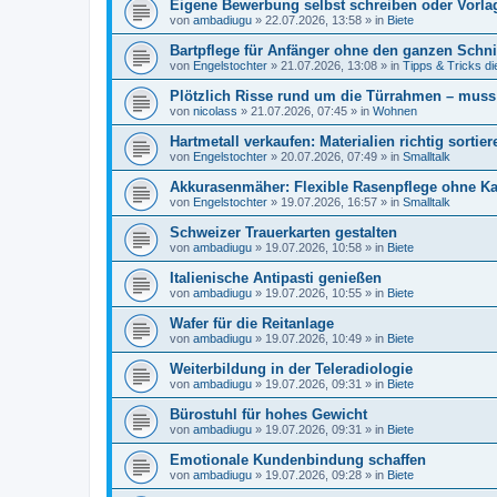
Eigene Bewerbung selbst schreiben oder Vorla
von
ambadiugu
»
22.07.2026, 13:58
» in
Biete
Bartpflege für Anfänger ohne den ganzen Schn
von
Engelstochter
»
21.07.2026, 13:08
» in
Tipps & Tricks d
Plötzlich Risse rund um die Türrahmen – mus
von
nicolass
»
21.07.2026, 07:45
» in
Wohnen
Hartmetall verkaufen: Materialien richtig sortie
von
Engelstochter
»
20.07.2026, 07:49
» in
Smalltalk
Akkurasenmäher: Flexible Rasenpflege ohne K
von
Engelstochter
»
19.07.2026, 16:57
» in
Smalltalk
Schweizer Trauerkarten gestalten
von
ambadiugu
»
19.07.2026, 10:58
» in
Biete
Italienische Antipasti genießen
von
ambadiugu
»
19.07.2026, 10:55
» in
Biete
Wafer für die Reitanlage
von
ambadiugu
»
19.07.2026, 10:49
» in
Biete
Weiterbildung in der Teleradiologie
von
ambadiugu
»
19.07.2026, 09:31
» in
Biete
Bürostuhl für hohes Gewicht
von
ambadiugu
»
19.07.2026, 09:31
» in
Biete
Emotionale Kundenbindung schaffen
von
ambadiugu
»
19.07.2026, 09:28
» in
Biete