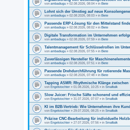
von
ambadiugu
»
02.08.2026, 08:04
» in
Biete
Lohnt sich der Umstieg auf neue Konsolengene
von
ambadiugu
»
02.08.2026, 08:03
» in
Biete
Passende ERP-Lösung für den Mittelstand find
von
ambadiugu
»
02.08.2026, 08:02
» in
Biete
Digitale Transformation im Unternehmen erfolgr
von
ambadiugu
»
02.08.2026, 07:59
» in
Biete
Talentmanagement für Schlüsselrollen im Unt
von
ambadiugu
»
02.08.2026, 07:55
» in
Biete
Zuverlässigen Hersteller für Maschinenelemen
von
ambadiugu
»
02.08.2026, 07:51
» in
Biete
Passende Drehdurchführung für rotierende Masc
von
ambadiugu
»
02.08.2026, 07:48
» in
Biete
Tapping ASMR: Rhythmische Klänge zwischen 
von
Engelstochter
»
01.08.2026, 10:25
» in
Smalltalk
Slow Juicer: Frische Säfte schonend und effizie
von
Engelstochter
»
31.07.2026, 07:07
» in
Smalltalk
KI im B2B-Vertrieb: Wie Unternehmen ihre Ku
von
Engelstochter
»
29.07.2026, 08:25
» in
Smalltalk
Präzise CNC-Bearbeitung für individuelle Holzb
von
Engelstochter
»
27.07.2026, 07:56
» in
Smalltalk