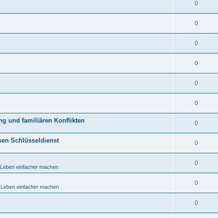
0
0
0
0
0
0
ng und familiären Konflikten
0
sen Schlüsseldienst
0
0
s Leben einfacher machen
0
s Leben einfacher machen
0