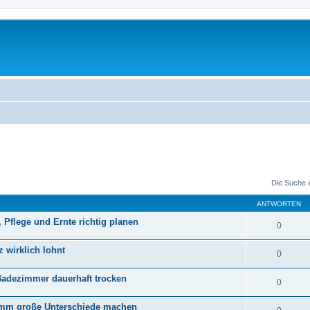
Die Suche 
ANTWORTEN
Pflege und Ernte richtig planen
0
z wirklich lohnt
0
 Badezimmer dauerhaft trocken
0
amm große Unterschiede machen