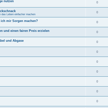
ge nutzen
0
ickschnack
0
ie das Leben einfacher machen
s ich mir Sorgen machen?
0
ren und einen fairen Preis erzielen
0
abel und Abgase
0
0
0
0
0
0
0