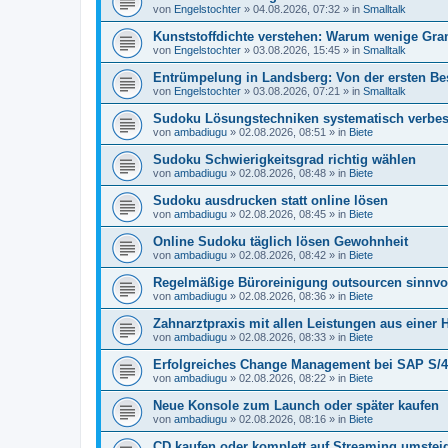
von
Engelstochter
»
04.08.2026, 07:32
» in
Smalltalk
Kunststoffdichte verstehen: Warum wenige Gr
von
Engelstochter
»
03.08.2026, 15:45
» in
Smalltalk
Entrümpelung in Landsberg: Von der ersten Be
von
Engelstochter
»
03.08.2026, 07:21
» in
Smalltalk
Sudoku Lösungstechniken systematisch verbe
von
ambadiugu
»
02.08.2026, 08:51
» in
Biete
Sudoku Schwierigkeitsgrad richtig wählen
von
ambadiugu
»
02.08.2026, 08:48
» in
Biete
Sudoku ausdrucken statt online lösen
von
ambadiugu
»
02.08.2026, 08:45
» in
Biete
Online Sudoku täglich lösen Gewohnheit
von
ambadiugu
»
02.08.2026, 08:42
» in
Biete
Regelmäßige Büroreinigung outsourcen sinnvol
von
ambadiugu
»
02.08.2026, 08:36
» in
Biete
Zahnarztpraxis mit allen Leistungen aus einer 
von
ambadiugu
»
02.08.2026, 08:33
» in
Biete
Erfolgreiches Change Management bei SAP S/4
von
ambadiugu
»
02.08.2026, 08:22
» in
Biete
Neue Konsole zum Launch oder später kaufen
von
ambadiugu
»
02.08.2026, 08:16
» in
Biete
CD kaufen oder komplett auf Streaming umstei