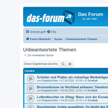
Das Forum
. . . für alle Fälle!
Schnellzugriff
FAQ
Foren-Übersicht
Suche
Unbeantwortete Themen
Unbeantwortete Themen
Zur erweiterten Suche
Suche
Erweiterte Suche
THEMEN
Schilder und Platten als vielseitige Werbeträg
von
Engelstochter
»
07.08.2026, 10:28
» in
Smalltalk
Brunnenkresse im Hochbeet anbauen: Standort, 
von
Engelstochter
»
05.08.2026, 11:50
» in
Smalltalk
Luftentfeuchter im Alltag: Wann sich der Einsat
von
Engelstochter
»
04.08.2026, 13:18
» in
Smalltalk
Duschleisten richtig auswählen: So bleibt das