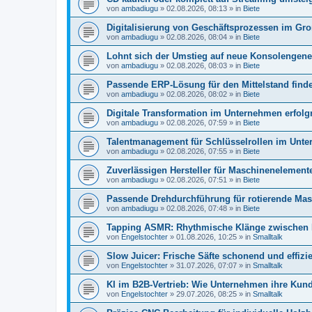
von
ambadiugu
»
02.08.2026, 08:13
» in
Biete
Digitalisierung von Geschäftsprozessen im Gr
von
ambadiugu
»
02.08.2026, 08:04
» in
Biete
Lohnt sich der Umstieg auf neue Konsolengene
von
ambadiugu
»
02.08.2026, 08:03
» in
Biete
Passende ERP-Lösung für den Mittelstand find
von
ambadiugu
»
02.08.2026, 08:02
» in
Biete
Digitale Transformation im Unternehmen erfolgr
von
ambadiugu
»
02.08.2026, 07:59
» in
Biete
Talentmanagement für Schlüsselrollen im Unt
von
ambadiugu
»
02.08.2026, 07:55
» in
Biete
Zuverlässigen Hersteller für Maschinenelemen
von
ambadiugu
»
02.08.2026, 07:51
» in
Biete
Passende Drehdurchführung für rotierende Masc
von
ambadiugu
»
02.08.2026, 07:48
» in
Biete
Tapping ASMR: Rhythmische Klänge zwischen 
von
Engelstochter
»
01.08.2026, 10:25
» in
Smalltalk
Slow Juicer: Frische Säfte schonend und effizie
von
Engelstochter
»
31.07.2026, 07:07
» in
Smalltalk
KI im B2B-Vertrieb: Wie Unternehmen ihre Ku
von
Engelstochter
»
29.07.2026, 08:25
» in
Smalltalk