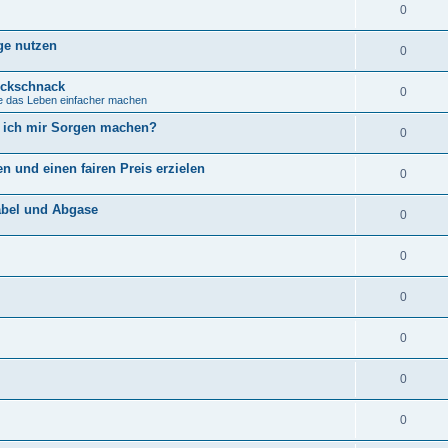
0
ge nutzen
0
ickschnack
0
ie das Leben einfacher machen
s ich mir Sorgen machen?
0
ren und einen fairen Preis erzielen
0
abel und Abgase
0
0
0
0
0
0