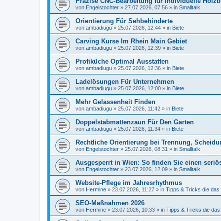
Präzise CNC-Bearbeitung für individuelle Holzb
von
Engelstochter
»
27.07.2026, 07:56
» in
Smalltalk
Orientierung Für Sehbehinderte
von
ambadiugu
»
25.07.2026, 12:44
» in
Biete
Carving Kurse Im Rhein Main Gebiet
von
ambadiugu
»
25.07.2026, 12:39
» in
Biete
Profiküche Optimal Ausstatten
von
ambadiugu
»
25.07.2026, 12:36
» in
Biete
Ladelösungen Für Unternehmen
von
ambadiugu
»
25.07.2026, 12:00
» in
Biete
Mehr Gelassenheit Finden
von
ambadiugu
»
25.07.2026, 11:42
» in
Biete
Doppelstabmattenzaun Für Den Garten
von
ambadiugu
»
25.07.2026, 11:34
» in
Biete
Rechtliche Orientierung bei Trennung, Scheidu
von
Engelstochter
»
25.07.2026, 08:31
» in
Smalltalk
Ausgesperrt in Wien: So finden Sie einen seriö
von
Engelstochter
»
23.07.2026, 12:09
» in
Smalltalk
Website-Pflege im Jahresrhythmus
von
Hermine
»
23.07.2026, 11:27
» in
Tipps & Tricks die da
SEO-Maßnahmen 2026
von
Hermine
»
23.07.2026, 10:33
» in
Tipps & Tricks die da