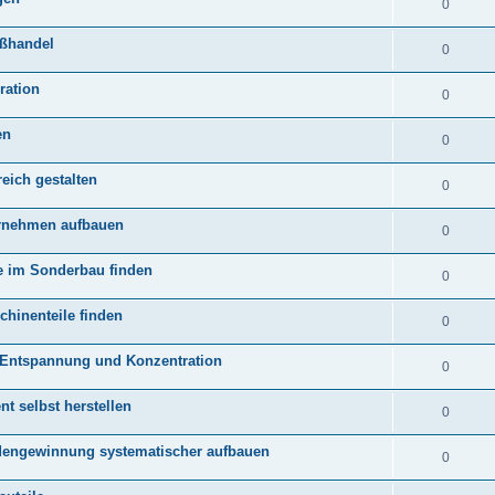
0
oßhandel
0
ration
0
en
0
eich gestalten
0
ernehmen aufbauen
0
te im Sonderbau finden
0
hinenteile finden
0
Entspannung und Konzentration
0
nt selbst herstellen
0
ndengewinnung systematischer aufbauen
0