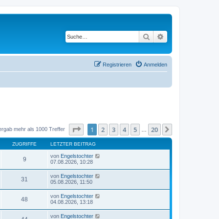
Suche
Erweiterte Suche
Registrieren
Anmelden
Seite
1
von
20
1
2
3
4
5
20
Nächste
ergab mehr als 1000 Treffer
…
ZUGRIFFE
LETZTER BEITRAG
von
Engelstochter
9
07.08.2026, 10:28
von
Engelstochter
31
05.08.2026, 11:50
von
Engelstochter
48
04.08.2026, 13:18
von
Engelstochter