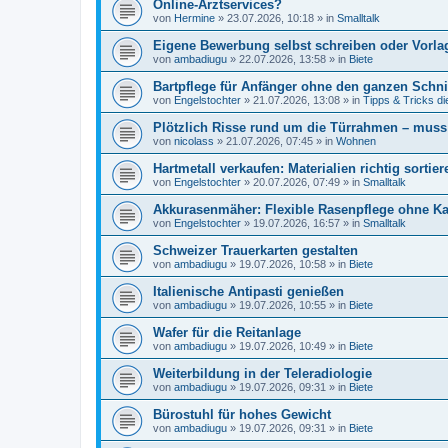
Online-Arztservices?
von
Hermine
»
23.07.2026, 10:18
» in
Smalltalk
Eigene Bewerbung selbst schreiben oder Vorla
von
ambadiugu
»
22.07.2026, 13:58
» in
Biete
Bartpflege für Anfänger ohne den ganzen Schn
von
Engelstochter
»
21.07.2026, 13:08
» in
Tipps & Tricks d
Plötzlich Risse rund um die Türrahmen – mus
von
nicolass
»
21.07.2026, 07:45
» in
Wohnen
Hartmetall verkaufen: Materialien richtig sortie
von
Engelstochter
»
20.07.2026, 07:49
» in
Smalltalk
Akkurasenmäher: Flexible Rasenpflege ohne K
von
Engelstochter
»
19.07.2026, 16:57
» in
Smalltalk
Schweizer Trauerkarten gestalten
von
ambadiugu
»
19.07.2026, 10:58
» in
Biete
Italienische Antipasti genießen
von
ambadiugu
»
19.07.2026, 10:55
» in
Biete
Wafer für die Reitanlage
von
ambadiugu
»
19.07.2026, 10:49
» in
Biete
Weiterbildung in der Teleradiologie
von
ambadiugu
»
19.07.2026, 09:31
» in
Biete
Bürostuhl für hohes Gewicht
von
ambadiugu
»
19.07.2026, 09:31
» in
Biete