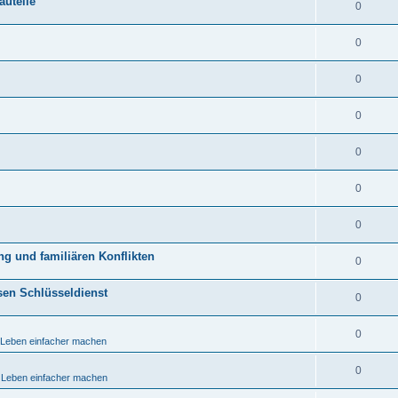
auteile
0
0
0
0
0
0
0
ng und familiären Konflikten
0
sen Schlüsseldienst
0
0
s Leben einfacher machen
0
s Leben einfacher machen