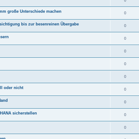
0
amm große Unterschiede machen
0
sichtigung bis zur besenreinen Übergabe
0
ssern
0
0
0
0
l oder nicht
0
Hand
0
HANA sicherstellen
0
0
gen