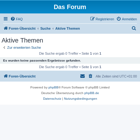
Das Forum
FAQ
Registrieren
Anmelden
S
Foren-Übersicht
Suche
Aktive Themen
u
Aktive Themen
c
Zur erweiterten Suche
h
Die Suche ergab 0 Treffer • Seite
1
von
1
e
Es wurden keine passenden Ergebnisse gefunden.
Die Suche ergab 0 Treffer • Seite
1
von
1
Foren-Übersicht
Alle Zeiten sind
UTC+01:00
Powered by
phpBB
® Forum Software © phpBB Limited
Deutsche Übersetzung durch
phpBB.de
Datenschutz
|
Nutzungsbedingungen