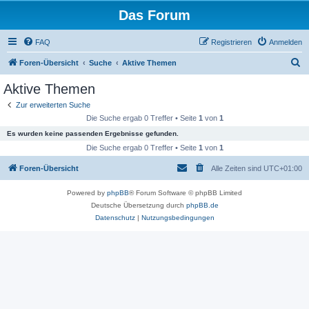
Das Forum
FAQ
Registrieren
Anmelden
S
Foren-Übersicht
Suche
Aktive Themen
u
Aktive Themen
c
Zur erweiterten Suche
h
Die Suche ergab 0 Treffer • Seite
1
von
1
e
Es wurden keine passenden Ergebnisse gefunden.
Die Suche ergab 0 Treffer • Seite
1
von
1
Foren-Übersicht
Alle Zeiten sind
UTC+01:00
Powered by
phpBB
® Forum Software © phpBB Limited
Deutsche Übersetzung durch
phpBB.de
Datenschutz
|
Nutzungsbedingungen