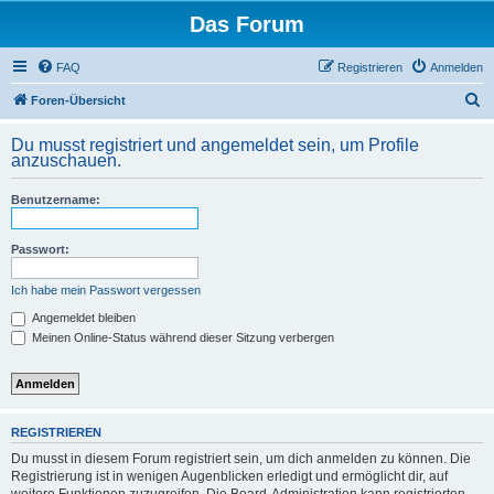
Das Forum
FAQ
Registrieren
Anmelden
S
Foren-Übersicht
u
Du musst registriert und angemeldet sein, um Profile
c
anzuschauen.
h
Benutzername:
e
Passwort:
Ich habe mein Passwort vergessen
Angemeldet bleiben
Meinen Online-Status während dieser Sitzung verbergen
REGISTRIEREN
Du musst in diesem Forum registriert sein, um dich anmelden zu können. Die
Registrierung ist in wenigen Augenblicken erledigt und ermöglicht dir, auf
weitere Funktionen zuzugreifen. Die Board-Administration kann registrierten