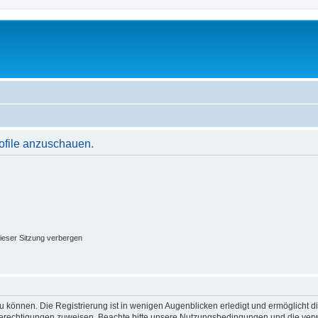
rofile anzuschauen.
ieser Sitzung verbergen
 können. Die Registrierung ist in wenigen Augenblicken erledigt und ermöglicht di
 Berechtigungen zuweisen. Beachte bitte unsere Nutzungsbedingungen und die verwa