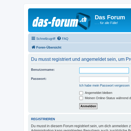
Das Forum
. . . für alle Fälle!
Schnellzugriff
FAQ
Foren-Übersicht
Du musst registriert und angemeldet sein, um P
Benutzername:
Passwort:
Ich habe mein Passwort vergessen
Angemeldet bleiben
Meinen Online-Status während d
REGISTRIEREN
Du musst in diesem Forum registriert sein, um dich anmelden zu
Administration kann registrierten Benutzern auch zusätzliche