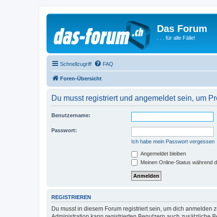
Das Forum
. . . für alle Fälle!
Schnellzugriff
FAQ
Foren-Übersicht
Du musst registriert und angemeldet sein, um P
Benutzername:
Passwort:
Ich habe mein Passwort vergessen
Angemeldet bleiben
Meinen Online-Status während d
REGISTRIEREN
Du musst in diesem Forum registriert sein, um dich anmelden zu
Administration kann registrierten Benutzern auch zusätzliche