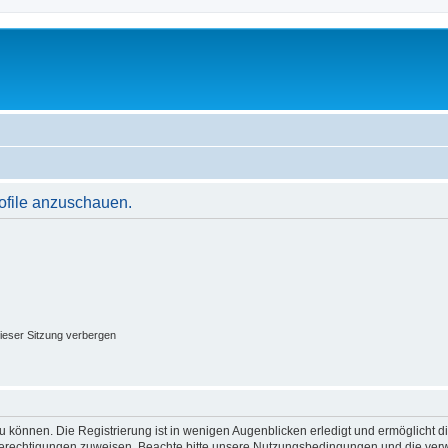
rofile anzuschauen.
ieser Sitzung verbergen
 können. Die Registrierung ist in wenigen Augenblicken erledigt und ermöglicht di
 Berechtigungen zuweisen. Beachte bitte unsere Nutzungsbedingungen und die verwa